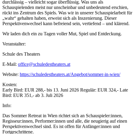
durchlässig – vielleicht sogar überflüssig. Was uns als
Schauspielenden meist nur unscheinbar und unbedeutend erschien,
rückt ins Zentrum des Spiels. Was wir in unserer Schauspielarbeit für
„wahr“ gehalten haben, erweist sich als Inszenierung. Dieser
Perspektivenwechsel kann befreiend sein, vertiefend – und klärend.
Wir laden dich ein zu Tagen voller Mut, Spiel und Entdeckung.
Veranstalter:
Schule des Theaters
E-Mail:
office@schuledestheaters.at
Website:
https://schuledestheaters.at/Angebot/sommer-in-wien/
Kosten:
Early Bird: EUR 288,- bis 13. Juni 2026 Regulär: EUR 324,- Late
Bird: EUR 351,- ab 3. Juli 2026
Info:
Das Sommer Retreat in Wien richtet sich an Schauspieler:innen,
Regisseur:innen, Performer:innen und alle, die neugierig auf einen
Perspektivenwechsel sind. Es ist offen für Anfänger:innen und
Fortgeschrittene.