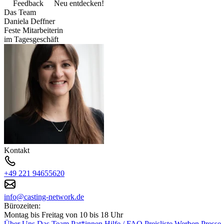
Feedback
Neu entdecken!
Das Team
Daniela Deffner
Feste Mitarbeiterin
im Tagesgeschäft
Kontakt
+49 221 94655620
info@casting-network.de
Bürozeiten:
Montag bis Freitag von 10 bis 18 Uhr
Über Uns
Das Team
Pat*innen
Hilfe / FAQ
Preisliste
Werben
Presse