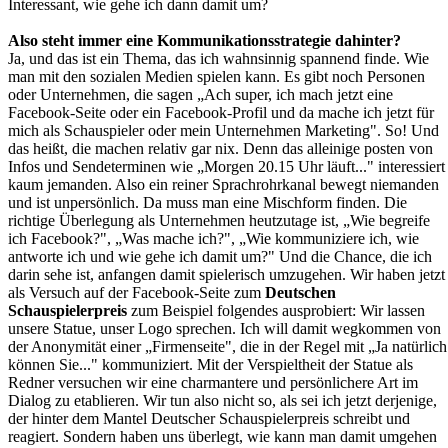
Interessant, wie gehe ich dann damit um?
Also steht immer eine Kommunikationsstrategie dahinter?
Ja, und das ist ein Thema, das ich wahnsinnig spannend finde. Wie
man mit den sozialen Medien spielen kann. Es gibt noch Personen
oder Unternehmen, die sagen „Ach super, ich mach jetzt eine
Facebook-Seite oder ein Facebook-Profil und da mache ich jetzt für
mich als Schauspieler oder mein Unternehmen Marketing". So! Und
das heißt, die machen relativ gar nix. Denn das alleinige posten von
Infos und Sendeterminen wie „Morgen 20.15 Uhr läuft..." interessiert
kaum jemanden. Also ein reiner Sprachrohrkanal bewegt niemanden
und ist unpersönlich. Da muss man eine Mischform finden. Die
richtige Überlegung als Unternehmen heutzutage ist, „Wie begreife
ich Facebook?", „Was mache ich?", „Wie kommuniziere ich, wie
antworte ich und wie gehe ich damit um?" Und die Chance, die ich
darin sehe ist, anfangen damit spielerisch umzugehen. Wir haben jetzt
als Versuch auf der Facebook-Seite zum
Deutschen
Schauspielerpreis
zum Beispiel folgendes ausprobiert: Wir lassen
unsere Statue, unser Logo sprechen. Ich will damit wegkommen von
der Anonymität einer „Firmenseite", die in der Regel mit „Ja natürlich
können Sie..." kommuniziert. Mit der Verspieltheit der Statue als
Redner versuchen wir eine charmantere und persönlichere Art im
Dialog zu etablieren. Wir tun also nicht so, als sei ich jetzt derjenige,
der hinter dem Mantel Deutscher Schauspielerpreis schreibt und
reagiert. Sondern haben uns überlegt, wie kann man damit umgehen