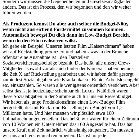
Sondern wir müssen die Gegebenheiten und Gesetzesmäßigkeiten
ändern. Das ist ein Prozess, den wir begonnen und den wir weiter
führen werden.
Als Produzent kennst Du aber auch selber die Budget-Nöte,
wenn nicht ausreichend Fördermittel zusammen kommen.
Automatisch bewegst Du dich dann im Low-Budget Bereich,
wenn du den Film realisieren willst.
Ich gebe ein Beispiel. Unseren letzten Film „Kaiserschmarn" haben
wir auf Rückstellung produziert und haben - was in der Branche
offenbar eine Ausnahme ist - den Darstellern
Sozialversicherungsbeiträge bezahlt. Das heißt, alle unsere Crew-
Mitglieder - sowohl vor als auch hinter der Kamera - haben bei uns
die Zeit X auf Rückstellung gearbeitet und wir haben dafür gesorgt,
zumindest Sozialabgaben wie Krankenkasse, Rente, Arbeitslosengeld
etc. einzuzahlen. So waren alle wenigstens ordentlich versichert. Aber
selbst das ist ja heutzutage scheinbar ein Luxus. Natürlich waren
diese Sozialabgaben in der Summe auch für uns ein Riesenbudget.
Wir haben als junge Produktionsfirma einen Low-Budget Film
hergestellt, der mit Rück- und Beistellung ein Budget von 1,2
Millionen hatte. Und hier mussten wir plötzlich etwa 100
Lohnabrechnungen erstellen. Das heißt, wir waren für einen Zeitraum
von 10 Wochen ein Unternehmen das 100 Angestellte hat. Das hat
unsere Kraft und Zeit natürlich wahnsinnig strapaziert. Da mussten
wir uns auch erst einmal reinarbeiten. Das ist für jede