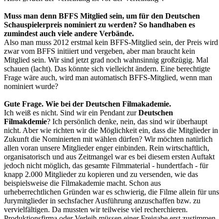
Muss man denn BFFS Mitglied sein, um für den Deutschen
Schauspielerpreis nominiert zu werden? So handhaben es
zumindest auch viele andere Verbände.
Also man muss 2012 erstmal kein BFFS-Mitglied sein, der Preis wird
zwar vom BFFS initiiert und vergeben, aber man braucht kein
Mitglied sein. Wir sind jetzt grad noch wahnsinnig großzügig. Mal
schauen (lacht). Das könnte sich vielleicht ändern. Eine berechtigte
Frage wäre auch, wird man automatisch BFFS-Mitglied, wenn man
nominiert wurde?
Gute Frage. Wie bei der Deutschen Filmakademie.
Ich weiß es nicht. Sind wir ein Pendant zur
Deutschen
Filmakdemie
? Ich persönlich denke, nein, das sind wir überhaupt
nicht. Aber wie richten wir die Möglichkeit ein, dass die Mitglieder in
Zukunft die Nominierten mit wählen dürfen? Wir möchten natürlich
allen voran unsere Mitglieder enger einbinden. Rein wirtschaftlich,
organisatorisch und aus Zeitmangel war es bei diesem ersten Auftakt
jedoch nicht möglich, das gesamte Filmmaterial - hundertfach - für
knapp 2.000 Mitglieder zu kopieren und zu versenden, wie das
beispielsweise die Filmakademie macht. Schon aus
urheberrechtlichen Gründen war es schwierig, die Filme allein für uns
Jurymitglieder in sechsfacher Ausführung anzuschaffen bzw. zu
vervielfältigen. Da mussten wir teilweise viel recherchieren.
Produktionsfirma oder Verleih müssen einer Freigabe erst zustimmen.