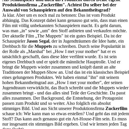
Produktionsfirma „Zuckerfilm". Achtest Du selber bei der
Auswahl von Schauspielern auf den Bekanntheitsgrad?
Ja klar. Aber um es noch mal zu betonen: Das ist vom Produkt
abhängig. Das Konzept dabei kann genauso gut sein, dass man einen
Film mit völlig unbekannten Schauspielern macht. Es geht darum,
was man „in" sowie „um" den Stoff anbieten und verkaufen möchte.
Der aktuelle Film „The Muppets" ist ein gutes Beispiel. Da ist der
Schauspieler
Jason Segal
, der in Jugendträumen die Idee hatte, ein
Drehbuch für die
Muppets
zu schreiben. Durch seine Popularität in
der Rolle als „Marshal" bei „How I met your mother" hat er es
tatsächlich geschafft, dass diese Idee verfilmt wurde. Es ist sein
eigenes Drehbuch und er spielt die männliche Hauptrolle. Und er
bringt die Muppets wieder zusammen und knüpft damit an alte
Traditionen der Muppet-Show an. Und das ist ein klassisches Beispiel
eines gelungenen Produktes. Wir haben einmal "ihn" mit seinem
hohen Bekanntheitsgrad aus „How I met your mother", der seinen
Jugendtraum verwirklicht, das Buch schreibt und die Muppets wieder
zusammen bringt - und das alles sind Teile der Geschichte. Da passt
alles zusammen. Der Background, die Entstehung, der Protagonist
passen zum Produkt und so weiter. Also folglich ein absolut
stimmiges Bild. Und aus Sicht unserer Produktionsfirma
Zuckerfilm
schaue ich: Wie kann man so etwas erstellen? Und geht das mit jedem
Stoff? Das kann auch genauso gut ein Art-House-Film sein. Es muss
nur insgesamt ein stimmiges Bild ergeben. Und wir lernen jeden Tag