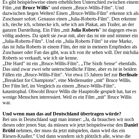
Es gibt beispielsweise einen erheblichen Unterschied zwischen einem
Film „mit
Bruce Willis
" und einem „Bruce-Willis-Film". Und
dazwischen liegen Welten! Einen „Bruce-Willis-Film" erkenne ich als
Zuschauer sofort. Genauso einen „Julia-Roberts-Film". Den erkenne
ich, rieche ich, schmecke ich, sehe ich am Plakat, am Trailer, an der
ganzen Darstellung. Ein Film „mit
Julia Roberts
" ist dagegen etwas
völlig anderes. Da spielt sie zwar mit, aber das ist nie und nimmer ein
„Julia-Roberts-Film". Und ein „Julia Roberts Film" ist eine Marke,
das ist Julia Roberts in einem Film, der mir in meinem Empfinden als
Zuschauer oder Fan das gibt, was ich von ihr sehen will. Der mirJulia
Roberts so verkauft, wie ich sie kenne.
„Die Hard" ist ein „Bruce-Willis-Film", „The Sixth Sense" ebenfalls.
Das sind zwar zwei sehr unterschiedliche Filme, aber es ist in beiden
Fällen ein „Bruce-Willis-Film". Vor etwa 15 Jahren lief zur
Berlinale
„Breakfast for Champions", eine Mediensatire „mit" Bruce Willis.
Der Film lief, im Vergleich zu einem „Bruce-Willis-Film",
katastrophal. Obwohl Bruce Willis die Hauptrolle gespielt hat, hat es
wenige Menschen interessiert. Weil es ein Film „mit" Bruce Willis
war.
Und wenn man das auf Deutschland übertragen würde?
Bei uns in Deutschland sagt man immer: „Ja, da brauchen wir noch
diesen oder jenen Star, da müssen wir jetzt beispielsweise den
Daniel
Brühl
nehmen, der muss da jetzt mitspielen, dann wird das ein
Riesen-Knaller." Und dann wundern sich plötzlich alle, wieso die