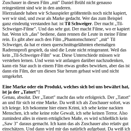
Zuschauer in diesen Film „mit" Daniel Brühl nicht genauso
reingestürmt sind wie in den anderen.
Hierzulande haben wir Schauspieler größtenteils noch nicht kapiert,
wer wir sind, und zwar als Marke gedacht. Wer das zum Beispiel
ganz eindeutig verstanden hat: ist
Til Schweiger
. Der macht „Til-
Schweiger-Filme". Und das sehr gut. Der macht Filme, wo er kapiert
hat. Wenn ich „das" bediene, dann rennen die Leute in meine Filme
rein. Es gibt aber auch den Film „Phantomschmerz" „mit" Til
Schweiger, da hat er einen querschnittsgelähmten ehemaligen
Radrennprofi gespielt, da sind die Leute nicht reingerannt. Weil das
kein „Til-Schweiger-Film" war. Diese Unterschiede müssen wir
verstehen lernen. Und wenn wir anfangen darüber nachzudenken,
kann ein Star auch in einem Film etwas großes bewirken, aber das ist
dann ein Film, der um diesen Star herum gebaut wird und nicht
umgekehrt.
Eine Marke oder ein Produkt, welches sich bei uns bewährt hat,
ist ja der „Tatort"!
Genau, absolut. Der „Tatort" macht das sehr erfolgreich. Der „Tatort"
an und für sich ist eine Marke. Da weiß ich als Zuschauer sofort, was
ich kriege. Ich bekomme hier einen Krimi, ich sehe keine nackten
Menschen, ich sehe keine rohe Gewalt, ich sehe keinen Terror. Also
zumindest alles in einem erträglichen Maße, es wird schließlich kein
„Saw 3" daraus gemacht. Ich kann das als Zuschauer also relativ gut
einschätzen. Und dann wird mir das natürlich aufgebaut. Da weiß ich