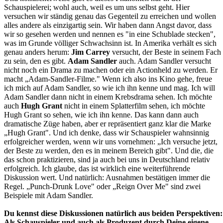
Schauspielerei; wohl auch, weil es um uns selbst geht. Hier
versuchen wir ständig genau das Gegenteil zu erreichen und wollen
alles andere als einzigartig sein. Wir haben dann Angst davor, dass
wir so gesehen werden und nennen es "in eine Schublade stecken",
was im Grunde völliger Schwachsinn ist. In Amerika verhält es sich
genau anders herum:
Jim Carrey
versucht, der Beste in seinem Fach
zu sein, den es gibt.
Adam Sandler
auch. Adam Sandler versucht
nicht noch ein Drama zu machen oder ein Actionheld zu werden. Er
macht „Adam-Sandler-Filme." Wenn ich also ins Kino gehe, freue
ich mich auf Adam Sandler, so wie ich ihn kenne und mag. Ich will
Adam Sandler dann nicht in einem Krebsdrama sehen. Ich möchte
auch
Hugh Grant
nicht in einem Splatterfilm sehen, ich möchte
Hugh Grant so sehen, wie ich ihn kenne. Das kann dann auch
dramatische Züge haben, aber er repräsentiert ganz klar die Marke
„Hugh Grant". Und ich denke, dass wir Schauspieler wahnsinnig
erfolgreicher werden, wenn wir uns vornehmen: „Ich versuche jetzt,
der Beste zu werden, den es in meinem Bereich gibt". Und die, die
das schon praktizieren, sind ja auch bei uns in Deutschland relativ
erfolgreich. Ich glaube, das ist wirklich eine weiterführende
Diskussion wert. Und natürlich: Ausnahmen bestätigen immer die
Regel. „Punch-Drunk Love" oder „Reign Over Me" sind zwei
Beispiele mit Adam Sandler.
Du kennst diese Diskussionen natürlich aus beiden Perspektiven:
Als Schauspieler und auch als Produzent durch Deine eigene