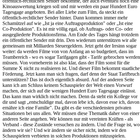
öffentlich-rechtlichen Sender bekomme, der auch eventuell noch eine
Kinoauswertung kriegen soll und mir werden ein paar Hundert Euro
Tagesgage angeboten. Bei aller Liebe zum Film, da steckt ein
öffentlich-rechtlicher Sender hinter. Dann kommen immer mehr
Schamützel auf wie „Ist ja eine Auftragsproduktion" oder „Ist eine
Co-Produktion". Es ist mir völlig egal, ob Auftrags- oder Co- oder
ausgegliederte Produktionsfirma. Am Ende des Tages hängt trotzdem
ein öffentlicher Sender mit drin. Den wiederum unterstützen wir alle
gemeinsam mit Milliarden Steuergeldern. Jetzt geht der Irrsinn sogar
weiter: da werden Filme von von Anfang an so budgetiert, dass im
Teambereich - wo es sogar Tarifgagen gibt - Tarife gebrochen werden
müssen. Von vorneherein ist also klar, dass der Film sonst für die
Summe X nicht zu realisieren ist. Und dieser Film bekommt staatliche
Förderung. Jetzt kann man sich fragen, darf denn der Staat Tarifbruch
unterstützen? Das ist doch eigentlich absurd. Auf der anderen Seite
kann ich am Schluss keinem Schauspieler der Welt einen Vorwurf
machen, der sich auf die wenigen Hundert Euro Tagesgage einlässt.
Das kann man wirklich nicht machen. Denn da steht ein Kollege vor
dir und sagt „entschuldige mal, davon lebe ich, davon esse ich, davon
ernähre ich eine Familie". Da gibt es die verschiedensten privaten
Situationen bei uns allen. Wir müssen diese Thematik daher von einer
anderen Seite angehen. Wir können nur mit vereinten Kräften - als
Verband - diese Zustände versuchen zu ändern. Und die Frage ist, wo
ändern wir sie? Und wir ändern sie sicher nicht, indem wir den
Schauspielern verbieten in solchen Produktionen mitzuspielen.