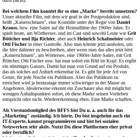
dazu (lacht).
Bei welchem Film konntet ihr so eine „Marke" bereits umsetzen?
Unser aktueller Film, mit dem wir grad in der Postproduktion sind,
heißt „Kaiserschmarn", eine Komödie unter der Regie von
Daniel
Krauss
, bzw. eine Satire auf die Heimatfilme der 1960er Jahre. Er
spielt heute, am Wörthersee, und im Cast sind sowohl Leute wie
Grit
Böttcher und
Ilja Richter
, aber auch
Heinrich Schafmeister
oder
Otti Fischer
in einer Gastrolle. Also man könnte jetzt ausholen, um
die Idee dahinter zu beschreiben, aber wenn man das alles jetzt hört:
„Kaiserschmarn", am Wörtersee, eine 1960er-Jahre-Satire, mit Grit
Böttcher, Otti Fischer usw. hat man sofort ein Bild im Kopf. Es ergibt
ein stimmiges Ganzes. Damit hat man von Grund auf ein Produkt,
das als solches auf Anhieb erkennbar ist. Es gibt für jede Art von
Genre, für jede Nische ein Publikum. Aber das Publikum zu
erreichen wird ja heutzutage immer schwieriger in der Masse an
Angeboten. Idealerweise erkennt ein Zuschauer also mit möglichst
wenigen Anhaltspunkten sofort, ob diese Marke seinen Vorlieben
entspricht oder nicht. Wiedererkennung eben. Eine Marke schaffen.
Als Vorstandsmitglied des BFFS bist Du u. a. auch für das
„Marketing" zuständig. Ich hörte, Du bist insgeheim auch ein
IT-Experte, kannst programmieren und bist bei sozialen
Netzwerken sehr aktiv. Nutzt Du diese Plattformen eher privat
oder beruflich?