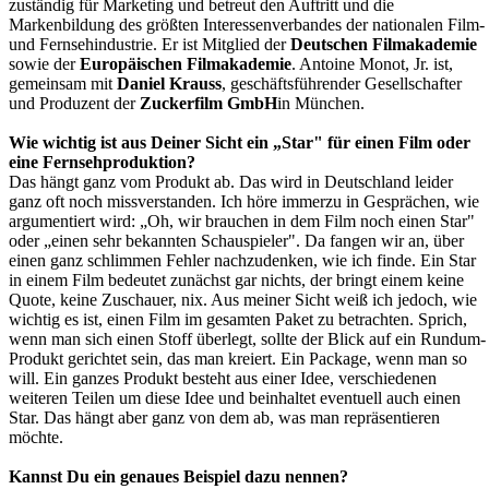
zuständig für Marketing und betreut den Auftritt und die
Markenbildung des größten Interessenverbandes der nationalen Film-
und Fernsehindustrie. Er ist Mitglied der
Deutschen Filmakademie
sowie der
Europäischen Filmakademie
. Antoine Monot, Jr. ist,
gemeinsam mit
Daniel Krauss
, geschäftsführender Gesellschafter
und Produzent der
Zuckerfilm GmbH
in München.
Wie wichtig ist aus Deiner Sicht ein „Star" für einen Film oder
eine Fernsehproduktion?
Das hängt ganz vom Produkt ab. Das wird in Deutschland leider
ganz oft noch missverstanden. Ich höre immerzu in Gesprächen, wie
argumentiert wird: „Oh, wir brauchen in dem Film noch einen Star"
oder „einen sehr bekannten Schauspieler". Da fangen wir an, über
einen ganz schlimmen Fehler nachzudenken, wie ich finde. Ein Star
in einem Film bedeutet zunächst gar nichts, der bringt einem keine
Quote, keine Zuschauer, nix. Aus meiner Sicht weiß ich jedoch, wie
wichtig es ist, einen Film im gesamten Paket zu betrachten. Sprich,
wenn man sich einen Stoff überlegt, sollte der Blick auf ein Rundum-
Produkt gerichtet sein, das man kreiert. Ein Package, wenn man so
will. Ein ganzes Produkt besteht aus einer Idee, verschiedenen
weiteren Teilen um diese Idee und beinhaltet eventuell auch einen
Star. Das hängt aber ganz von dem ab, was man repräsentieren
möchte.
Kannst Du ein genaues Beispiel dazu nennen?