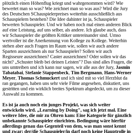
plötzlich einen Höhenflug kriegt und wahrgenommen wird? Wie
bewertet man so was? Wie zeichnet man so was aus? Wird die Jury
des Deutschen SChauspielerpreises weiterhin ausschließlich aus
Schauspielern bestehen? Die Idee dahinter ist ja, Schauspieler
bewerten Schauspieler. Und wir haben noch mal einen anderen Blick
auf eine Leistung, auf uns selber, als andere. Ich glaube auch, dass
wir Schauspieler die größten Kritiker untereinander sind. Umso
wertvoller ist die Anerkennung von Kollege zu Kollege. Weiterhin
stehen aber auch Fragen im Raum wie, sollen wir auch andere
Sparten auszeichnen als nur Schauspieler? Sollen wir auch
Regisseure auszeichnen? Caster auszeichnen? Oder sollen wir das
nicht? „Schuster bleib bei deinen Leisten"? Das sind alles Fragen, die
uns umtreiben und ich kann nur sagen, wir alle aus der Jury,
Jasmin
Tabatabai
,
Stefanie Stappenbeck
,
Tim Bergmann
,
Hans-Werner
Meyer
,
Thomas Schmuckert
und ich sind mit so viel Herzblut da
ran gegangen, haben uns sehr viele Filme angesehen, diskutiert, uns
gestritten und ein wirklich breites Spektrum abgedeckt, um zu dieser
Auswahl zu kommen.
Es ist ja auch noch ein junges Projekt, was sich weiter
entwickeln wird. „Learning by Doing", sag ich jetzt mal. Eine
weitere Idee, die mir zu Ohren kam: Eine Kategorie für gänzlich
unbekannte Schauspieler einrichten. Bedingung wäre hierfür
allerdings genau das Gegenteil von dem, was man sonst kennt
und zwar: der/die Schauspieler/in darf noch keine Hauptrolle in