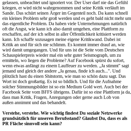
gelassen, unbeachtet und ignoriert vor. Der User darf nie das Gefühl
kriegen, er wird nicht wahrgenommen und seine Kritik verläuft im
Sande. Das schürt seinen Ärger im Gegenteil noch. Da kann schnell
ein kleines Problem sehr groß werden und es geht bald nicht mehr um
das eigentliche Problem. Da haben viele Unternehmungen natürlich
oft die Angst, wie kann ich also damit umgehen, eine Plattform zu
erschaffen, auf der ich selbst in aller Öffentlichkeit kritisiert werden
kann. Ich schaffe sozusagen meine eigene Kritikwand. Dabei ist
Kritik an und für sich nie schlimm. Es kommt immer drauf an, wie
wird damit umgegangen. Und für uns ist die Seite vom Deutschen
Schauspielerpreis wieder mal ein sehr guter Seismograph, um zu
ermitteln, wo liegen die Probleme? Auf Facebook spürst du sofort,
wenn etwas anfängt zu einem Lauffeuer zu werden. „Ja stimmt" sagt
jemand und gleich der andere „Ja genau, finde ich auch...". Und
plötzlich hast du einen Shitstorm, wie man so schön dazu sagt. Das
Wort ist doch großartig. Es ist so bildlich. Und für die Aufnahme
solcher Stimmungsbilder ist so ein Medium Gold wert. Auch bei der
Facebook Seite vom BFFS übrigens. Dafür ist so eine Plattform ja da,
dass man Kritik, Fragen, Anregungen oder gerne auch Lob von
außen annimmt und das behandelt.
Verstehe, verstehe. Wie wichtig findest Du soziale Netzwerke
grundsätzlich für unseren Berufsstand? Glaubst Du, dass es als
PR Fläche sinnvoll sein kann?