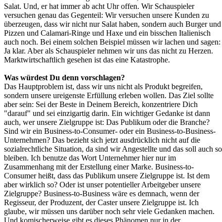
Salat. Und, er hat immer ab acht Uhr offen. Wir Schauspieler
versuchen genau das Gegenteil: Wir versuchen unsere Kunden zu
überzeugen, dass wir nicht nur Salat haben, sondern auch Burger und
Pizzen und Calamari-Ringe und Haxe und ein bisschen Italienisch
auch noch. Bei einem solchen Beispiel müssen wir lachen und sagen:
Ja klar. Aber als Schauspieler nehmen wir uns das nicht zu Herzen.
Marktwirtschaftlich gesehen ist das eine Katastrophe.
Was würdest Du denn vorschlagen?
Das Hauptproblem ist, dass wir uns nicht als Produkt begreifen,
sondern unsere ureigenste Erfüllung erleben wollen. Das Ziel sollte
aber sein: Sei der Beste in Deinem Bereich, konzentriere Dich
"darauf" und sei einzigartig darin. Ein wichtiger Gedanke ist dann
auch, wer unsere Zielgruppe ist: Das Publikum oder die Branche?
Sind wir ein Business-to-Consumer- oder ein Business-to-Business-
Unternehmen? Das bezieht sich jetzt ausdrücklich nicht auf die
sozialrechtliche Situation, da sind wir Angestellte und das soll auch so
bleiben. Ich benutze das Wort Unternehmer hier nur im
Zusammenhang mit der Erstellung einer Marke. Business-to-
Consumer heißt, dass das Publikum unsere Zielgruppe ist. Ist dem
aber wirklich so? Oder ist unser potentieller Arbeitgeber unsere
Zielgruppe? Business-to-Business wäre es demnach, wenn der
Regisseur, der Produzent, der Caster unsere Zielgruppe ist. Ich
glaube, wir müssen uns darüber noch sehr viele Gedanken machen.
Und komischerweise gibt es dieses Phänomen nur in der