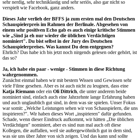
sehr nerdig, sehr techniklastig und sehr seriös, also gar nicht so
verspielt wie Facebook, ganz anders.
Dieses Jahr verlieh der BFFS ja zum ersten mal den Deutschen
Schauspielerpreis im Rahmen der Berlinale. Abgesehen von
einem sehr positiven Echo gab es auch einige kritische Stimmen
wie „Sind ja eh nur wieder die üblichen Verdächtigen
nominiert". Du bist selbst in der Jury des Deutschen
Schauspielerpreises. Was kannst Du dem entgegnen?
Ehrlich? Das habe ich bis jetzt noch nirgends gelesen oder gehört, ist
das so?
Ja, ich habe ein paar - wenige - Stimmen in diese Richtung
wahrgenommen.
Zunächst einmal haben wir mit bestem Wissen und Gewissen sehr
viele Filme gesehen. Aber es ist auch nicht zu leugnen, dass eine
Katja Riemann
oder ein
Oli Dittrich
, die unter anderem beide
nominiert sind, einfach auch eine Jahrzehnte lange Erfahrung haben
und auch unglaublich gut sind, in dem was sie spielen. Unser Fokus
war somit: „Welche Leistungen sehen wir von Schauspielern, die uns
inspirieren?". Wir haben dieses Wort „inspirieren" dafür gefunden.
Schade, wenn dieser Eindruck aufkommt, wir hätten „Die üblichen
Verdächtigen" nominiert, aber es sind nun mal auch oft diese
Kollegen, die auffallen, weil sie außergewöhnlich gut in dem sind,
was sie uns über Jahre von sich zeigen. Und das kann und sollte