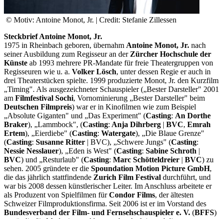
© Motiv: Antoine Monot, Jr. | Credit: Stefanie Zillessen
Steckbrief Antoine Monot, Jr.
1975 in Rheinbach geboren, übernahm
Antoine Monot, Jr.
nach
seiner Ausbildung zum Regisseur an der
Zürcher Hochschule der
Künste
ab 1993 mehrere PR-Mandate für freie Theatergruppen von
Regisseuren wie u. a.
Volker Lösch
, unter dessen Regie er auch in
drei Theaterstücken spielte. 1999 produzierte Monot, Jr. den Kurzfilm
„Timing". Als ausgezeichneter Schauspieler („Bester Darsteller" 2001
am
Filmfestival Sochi
, Vornominierung „Bester Darsteller" beim
Deutschen Filmpreis
) war er in Kinofilmen wie zum Beispiel
„Absolute Giganten" und „Das Experiment" (
Casting
:
An Dorthe
Braker
), „Lammbock", (
Casting
:
Anja Dihrberg
|
BVC
,
Emrah
Ertem
), „Eierdiebe" (
Casting
:
Watergate
), „Die Blaue Grenze"
(
Casting
:
Susanne Ritter
| BVC), „Schwere Jungs" (
Casting
:
Nessie Nesslauer
), „Eden is West" (
Casting
:
Sabine Schroth
|
BVC
) und „Resturlaub" (
Casting
:
Marc Schötteldreier
|
BVC
) zu
sehen. 2005 gründete er die
Spoundation Motion Picture GmbH
,
die das jährlich stattfindende
Zurich Film Festival
durchführt, und
war bis 2008 dessen künstlerischer Leiter. Im Anschluss arbeitete er
als Produzent von Spielfilmen für
Condor Films
, der ältesten
Schweizer Filmproduktionsfirma. Seit 2006 ist er im Vorstand des
Bundesverband der Film- und Fernsehschauspieler e. V.
(
BFFS
)