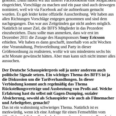
gesehen. Dann haben wir auf unserer Facebookseite eine Möglichkeit
eingerichtet, Vorschläge zu machen und ein paar sind auch deswegen
nominiert, weil wir via Facebook auf sie aufmerksam gemacht
wurden. Es gab leider keine offizielle Ausschreibung. Wir haben aus
allen Richtungen Vorschläge entgegen genommen und sind dem
nachgegangen. Das war aus Zeitgründen gar nicht anders möglich.
Natürlich ist unser Ziel, die BFFS Mitglieder in das Prozedere
einzubeziehen. Dazu sollte man anmerken, dass wir erst im
Dezember 2011 die Zusage des Hauptsponsors
Sony Ericsson
erhielten. Wir haben es dann geschafft, innerhalb von acht Wochen
eine Veranstaltung, Preisverleihung und Party in dieser
Größenordnung zu realisieren, wofür wir uns mindestens sechs bis
acht Monate gewünscht hätten. Aber man kann sich nicht immer alles
aussuchen.
Der Deutsche Schauspielerpreis soll ja unter anderem auch
politische Signale setzen. Ein wichtiges Thema des BFFS ist ja
die Diskussion um die Tarifverhandlungen. In dieser
Verbindung kommt auch regelmäßig das Thema
Rückstellungsverträge und Ausbeutung von Profis auf. Welche
Erfahrung hast du selbst mit Gagen-Dumping, sozialer
Absicherung, sowohl als Schauspieler wie auch als Filmemacher
und Arbeitgeber, gemacht?
Das ist ein wahnsinnig schwieriges Thema. Natürlich ist es
merkwürdig, wenn ich eine Anfrage für einen Fernsehfilm vom