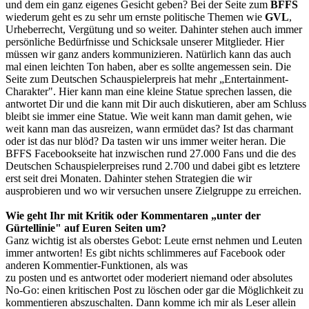
und dem ein ganz eigenes Gesicht geben? Bei der Seite zum
BFFS
wiederum geht es zu sehr um ernste politische Themen wie
GVL
,
Urheberrecht, Vergütung und so weiter. Dahinter stehen auch immer
persönliche Bedürfnisse und Schicksale unserer Mitglieder. Hier
müssen wir ganz anders kommunizieren. Natürlich kann das auch
mal einen leichten Ton haben, aber es sollte angemessen sein. Die
Seite zum Deutschen Schauspielerpreis hat mehr „Entertainment-
Charakter". Hier kann man eine kleine Statue sprechen lassen, die
antwortet Dir und die kann mit Dir auch diskutieren, aber am Schluss
bleibt sie immer eine Statue. Wie weit kann man damit gehen, wie
weit kann man das ausreizen, wann ermüdet das? Ist das charmant
oder ist das nur blöd? Da tasten wir uns immer weiter heran. Die
BFFS Facebookseite hat inzwischen rund 27.000 Fans und die des
Deutschen Schauspielerpreises rund 2.700 und dabei gibt es letztere
erst seit drei Monaten. Dahinter stehen Strategien die wir
ausprobieren und wo wir versuchen unsere Zielgruppe zu erreichen.
Wie geht Ihr mit Kritik oder Kommentaren „unter der
Gürtellinie" auf Euren Seiten um?
Ganz wichtig ist als oberstes Gebot: Leute ernst nehmen und Leuten
immer antworten! Es gibt nichts schlimmeres auf Facebook oder
anderen Kommentier-Funktionen, als was
zu posten und es antwortet oder moderiert niemand oder absolutes
No-Go: einen kritischen Post zu löschen oder gar die Möglichkeit zu
kommentieren abszuschalten. Dann komme ich mir als Leser allein