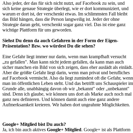
Also jeder, der das für sich nicht nutzt, auf Facebook zu sein, und
sich keine genaue Strategie überlegt, wie er dort kommuniziert, und
warum er dort ist, der verschenkt etwas. Im schlimmsten Fall bleibt
das Bild hängen, dass die Person langweilig ist. Jeder der ohne
Strategie daran geht, verschenkt sogar ganz viel. Das ist eine ganz
wichtige Plattform für uns geworden.
Siehst Du denn da auch Gefahren in der Form der Eigen-
Präsentation? Bzw. wo würdest Du die sehen?
Eine Gefahr liegt immer nur darin, wenn man krampfhaft versucht
„zu gefallen". Man kann nicht jedem gefallen, da kann man auch
sicher manchen ein Bild von sich zeigen, dass eher auslädt als einlädt.
Aber die größte Gefahr liegt darin, wenn man privat und berufliches
auf Facebook vermischt. Also da liegt zumindest oft die Gefahr, wenn
man im öffentlichen Leben steht. Und das betrifft uns Schauspieler im
Grunde alle, unabhängig davon ob wir „bekannt" oder „unbekannt"
sind. Denn ich glaube, wir können uns dort als Marke auch noch mal
ganz neu definieren. Und können damit auch eine ganz andere
Aufmerksamkeit kreieren. Wir haben dort ungeahnte Möglichkeiten.
Google+ Mitglied bist Du auch?
Ja, ich bin auch aktives
Google+ Mitglied
. Google+ ist als Plattform