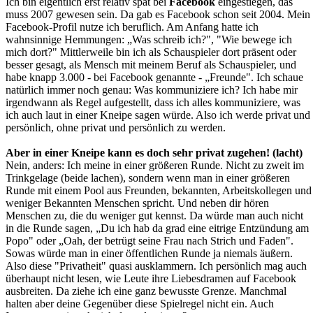
Ich bin eigentlich erst relativ spät bei
Facebook
eingestiegen, das
muss 2007 gewesen sein. Da gab es Facebook schon seit 2004. Mein
Facebook-Profil nutze ich beruflich. Am Anfang hatte ich
wahnsinnige Hemmungen: „Was schreib ich?", "Wie bewege ich
mich dort?" Mittlerweile bin ich als Schauspieler dort präsent oder
besser gesagt, als Mensch mit meinem Beruf als Schauspieler, und
habe knapp 3.000 - bei Facebook genannte - „Freunde". Ich schaue
natürlich immer noch genau: Was kommuniziere ich? Ich habe mir
irgendwann als Regel aufgestellt, dass ich alles kommuniziere, was
ich auch laut in einer Kneipe sagen würde. Also ich werde privat und
persönlich, ohne privat und persönlich zu werden.
Aber in einer Kneipe kann es doch sehr privat zugehen! (lacht)
Nein, anders: Ich meine in einer größeren Runde. Nicht zu zweit im
Trinkgelage (beide lachen), sondern wenn man in einer größeren
Runde mit einem Pool aus Freunden, bekannten, Arbeitskollegen und
weniger Bekannten Menschen spricht. Und neben dir hören
Menschen zu, die du weniger gut kennst. Da würde man auch nicht
in die Runde sagen, „Du ich hab da grad eine eitrige Entzündung am
Popo" oder „Oah, der betrügt seine Frau nach Strich und Faden".
Sowas würde man in einer öffentlichen Runde ja niemals äußern.
Also diese "Privatheit" quasi ausklammern. Ich persönlich mag auch
überhaupt nicht lesen, wie Leute ihre Liebesdramen auf Facebook
ausbreiten. Da ziehe ich eine ganz bewusste Grenze. Manchmal
halten aber deine Gegenüber diese Spielregel nicht ein. Auch