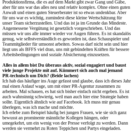
Produktionsfirma, die es auf dem Markt gibt zwar Gang und Gäbe,
aber für uns war das alles neu und relativ komplex. Ohne einen guten
Anwalt und einen guten Steuerberater ist so etwas undenkbar. Aber
für uns war es wichtig, zumindest diese kleine Wertschätzung für
unser Team sicherzustellen. Und das ist ja im Grunde das Mindeste.
Angemessene Vergütung ist gesetzlich vorgeschrieben. Und das
müssen wir uns alle immer wieder vor Augen führen. Es ist skandalös
genug, wie selbstverständlich es geworden ist, dass Schauspieler und
Teammitglieder für umsonst arbeiten. Sowas darf nicht sein und hier
liegt uns als BFFS viel dran, uns mit gebündelten Kräften für bessere
Arbeitsbedingungen und soziale Absicherung einzusetzen.
Alles in allem bist Du überaus aktiv, sozial engagiert und baust
viele junge Projekte mit auf. Kümmert sich auch mal jemand
PR-technisch um Dich? (Beide lachen)
Ich hab das häufiger ins Auge gefasst und glaube, dass ich dieses Jahr
mal einen Anlauf wage, um mit einer PR-Agentur zusammen zu
arbeiten. Mal schauen, es hat sich bisher einfach nicht ergeben. Es ist
auch wahnsinnig schwierig, weil man auch hier eine Strategie haben
sollte. Eigentlich ähnlich wie auf Facebook. Ich muss mir genau
überlegen, was ich mache und möchte.
Ich erlebe zum Beispiel häufig bei jungen Frauen, wie sie sich ganz
bewusst an prominente männliche Kollegen hängen, oder
umegekehrt, um ein wenig von der Presse verfolgt zu werden. Dann
werden sie vermehrt zu Roten Teppichen und Partys eingeladen.