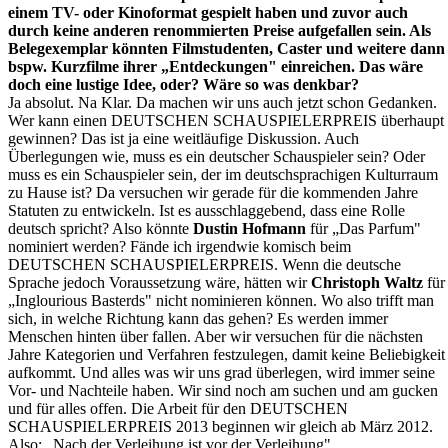
einem TV- oder Kinoformat gespielt haben und zuvor auch
durch keine anderen renommierten Preise aufgefallen sein. Als
Belegexemplar könnten Filmstudenten, Caster und weitere dann
bspw. Kurzfilme ihrer „Entdeckungen" einreichen. Das wäre
doch eine lustige Idee, oder? Wäre so was denkbar?
Ja absolut. Na Klar. Da machen wir uns auch jetzt schon Gedanken.
Wer kann einen DEUTSCHEN SCHAUSPIELERPREIS überhaupt
gewinnen? Das ist ja eine weitläufige Diskussion. Auch
Überlegungen wie, muss es ein deutscher Schauspieler sein? Oder
muss es ein Schauspieler sein, der im deutschsprachigen Kulturraum
zu Hause ist? Da versuchen wir gerade für die kommenden Jahre
Statuten zu entwickeln. Ist es ausschlaggebend, dass eine Rolle
deutsch spricht? Also könnte
Dustin Hofmann
für „Das Parfum"
nominiert werden? Fände ich irgendwie komisch beim
DEUTSCHEN SCHAUSPIELERPREIS. Wenn die deutsche
Sprache jedoch Voraussetzung wäre, hätten wir
Christoph Waltz
für
„Inglourious Basterds" nicht nominieren können. Wo also trifft man
sich, in welche Richtung kann das gehen? Es werden immer
Menschen hinten über fallen. Aber wir versuchen für die nächsten
Jahre Kategorien und Verfahren festzulegen, damit keine Beliebigkeit
aufkommt. Und alles was wir uns grad überlegen, wird immer seine
Vor- und Nachteile haben. Wir sind noch am suchen und am gucken
und für alles offen. Die Arbeit für den DEUTSCHEN
SCHAUSPIELERPREIS 2013 beginnen wir gleich ab März 2012.
Also: „Nach der Verleihung ist vor der Verleihung".