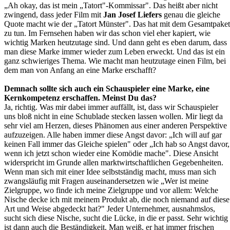
„Ah okay, das ist mein „Tatort"-Kommissar". Das heißt aber nicht
zwingend, dass jeder Film mit
Jan Josef Liefers
genau die gleiche
Quote macht wie der „Tatort Münster". Das hat mit dem Gesamtpaket
zu tun. Im Fernsehen haben wir das schon viel eher kapiert, wie
wichtig Marken heutzutage sind. Und dann geht es eben darum, dass
man diese Marke immer wieder zum Leben erweckt. Und das ist ein
ganz schwieriges Thema. Wie macht man heutzutage einen Film, bei
dem man von Anfang an eine Marke erschafft?
Demnach sollte sich auch ein Schauspieler eine Marke, eine
Kernkompetenz erschaffen. Meinst Du das?
Ja, richtig. Was mir dabei immer auffällt, ist, dass wir Schauspieler
uns bloß nicht in eine Schublade stecken lassen wollen. Mir liegt da
sehr viel am Herzen, dieses Phänomen aus einer anderen Perspektive
aufzuzeigen. Alle haben immer diese Angst davor: „Ich will auf gar
keinen Fall immer das Gleiche spielen" oder „Ich hab so Angst davor,
wenn ich jetzt schon wieder eine Komödie mache". Diese Ansicht
widerspricht im Grunde allen marktwirtschaftlichen Gegebenheiten.
Wenn man sich mit einer Idee selbstständig macht, muss man sich
zwangsläufig mit Fragen auseinandersetzen wie „Wer ist meine
Zielgruppe, wo finde ich meine Zielgruppe und vor allem: Welche
Nische decke ich mit meinem Produkt ab, die noch niemand auf diese
Art und Weise abgedeckt hat?" Jeder Unternehmer, ausnahmslos,
sucht sich diese Nische, sucht die Lücke, in die er passt. Sehr wichtig
ist dann auch die Beständigkeit. Man weiß, er hat immer frischen