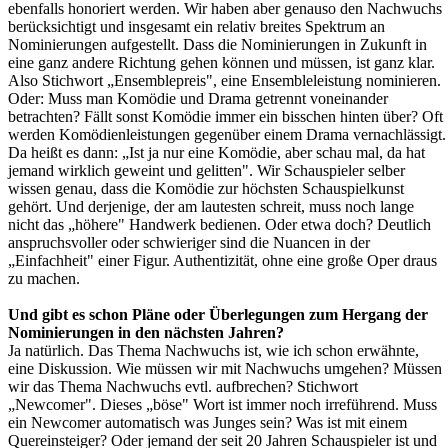
ebenfalls honoriert werden. Wir haben aber genauso den Nachwuchs
berücksichtigt und insgesamt ein relativ breites Spektrum an
Nominierungen aufgestellt. Dass die Nominierungen in Zukunft in
eine ganz andere Richtung gehen können und müssen, ist ganz klar.
Also Stichwort „Ensemblepreis", eine Ensembleleistung nominieren.
Oder: Muss man Komödie und Drama getrennt voneinander
betrachten? Fällt sonst Komödie immer ein bisschen hinten über? Oft
werden Komödienleistungen gegenüber einem Drama vernachlässigt.
Da heißt es dann: „Ist ja nur eine Komödie, aber schau mal, da hat
jemand wirklich geweint und gelitten". Wir Schauspieler selber
wissen genau, dass die Komödie zur höchsten Schauspielkunst
gehört. Und derjenige, der am lautesten schreit, muss noch lange
nicht das „höhere" Handwerk bedienen. Oder etwa doch? Deutlich
anspruchsvoller oder schwieriger sind die Nuancen in der
„Einfachheit" einer Figur. Authentizität, ohne eine große Oper draus
zu machen.
Und gibt es schon Pläne oder Überlegungen zum Hergang der
Nominierungen in den nächsten Jahren?
Ja natürlich. Das Thema Nachwuchs ist, wie ich schon erwähnte,
eine Diskussion. Wie müssen wir mit Nachwuchs umgehen? Müssen
wir das Thema Nachwuchs evtl. aufbrechen? Stichwort
„Newcomer". Dieses „böse" Wort ist immer noch irreführend. Muss
ein Newcomer automatisch was Junges sein? Was ist mit einem
Quereinsteiger? Oder jemand der seit 20 Jahren Schauspieler ist und