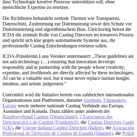
dass Technologie kreative Prozesse unterstützen soll, ohne
menschliche Expertise zu ersetzen.
Die Richtlinien behandeln zentrale Themen wie Transparenz,
Datenschutz, Zustimmung zur Datennutzung sowie den Schutz vor
Diskriminierung und algorithmischem Bias. Gleichzeitig betont die
ICDA die zentrale Rolle von Casting Directors im kreativen Prozess
und spricht sich klar gegen automatisierte Systeme aus, die
professionelle Casting Entscheidungen ersetzen sollen.
ICDA-Präsidentin Lana Veenker untermauert: „These guidelines are
not anti-technology (…) ensuring that innovation develops
responsibly and in partnership with the people whose creativity,
expertise, and livelihoods are directly affected by these technologies.
AI can be a valuable tool, but it must never replace human insight,
intuition, and artistic judgement.“
Unterstützt wird die Initiative bereits von zahlreichen internationalen
Organisationen und Plattformen, darunter
Spotlight
,
Filmmakers
Europe
sowie mehrere nationale Casting Verbände aus Europa,
Australien und Kanada. Dazu zählen unter anderem der
Bundesverband Casting (Deutschland)
,
l’Association des
Directeur.rice.s de Casting (Frankreich)
, die
Casting Directors Guild
(UK)
, die
Unione Italiana Casting Directors (Italien)
, die
Asociación
Profesional de Dirección de Casting de España (Spanien)
, die
Polish