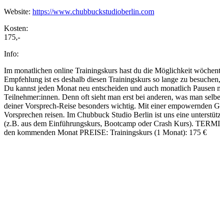
Website:
https://www.chubbuckstudioberlin.com
Kosten:
175,-
Info:
Im monatlichen online Trainingskurs hast du die Möglichkeit wöchentl
Empfehlung ist es deshalb diesen Trainingskurs so lange zu besuchen, b
Du kannst jeden Monat neu entscheiden und auch monatlich Pausen m
Teilnehmer:innen. Denn oft sieht man erst bei anderen, was man selbe
deiner Vorsprech-Reise besonders wichtig. Mit einer empowernden G
Vorsprechen reisen. Im Chubbuck Studio Berlin ist uns eine unters
(z.B. aus dem Einführungskurs, Bootcamp oder Crash Kurs). TERMINE:
den kommenden Monat PREISE: Trainingskurs (1 Monat): 175 €