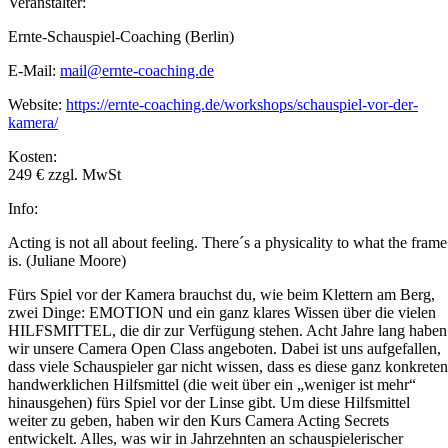
Veranstalter:
Ernte-Schauspiel-Coaching (Berlin)
E-Mail:
mail@ernte-coaching.de
Website:
https://ernte-coaching.de/workshops/schauspiel-vor-der-
kamera/
Kosten:
249 € zzgl. MwSt
Info:
Acting is not all about feeling. There´s a physicality to what the frame
is. (Juliane Moore)
Fürs Spiel vor der Kamera brauchst du, wie beim Klettern am Berg,
zwei Dinge: EMOTION und ein ganz klares Wissen über die vielen
HILFSMITTEL, die dir zur Verfügung stehen. Acht Jahre lang haben
wir unsere Camera Open Class angeboten. Dabei ist uns aufgefallen,
dass viele Schauspieler gar nicht wissen, dass es diese ganz konkreten
handwerklichen Hilfsmittel (die weit über ein „weniger ist mehr“
hinausgehen) fürs Spiel vor der Linse gibt. Um diese Hilfsmittel
weiter zu geben, haben wir den Kurs Camera Acting Secrets
entwickelt. Alles, was wir in Jahrzehnten an schauspielerischer