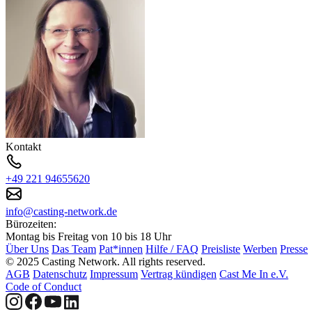
Kontakt
+49 221 94655620
info@casting-network.de
Bürozeiten:
Montag bis Freitag von 10 bis 18 Uhr
Über Uns
Das Team
Pat*innen
Hilfe / FAQ
Preisliste
Werben
Presse
© 2025 Casting Network. All rights reserved.
AGB
Datenschutz
Impressum
Vertrag kündigen
Cast Me In e.V.
Code of Conduct