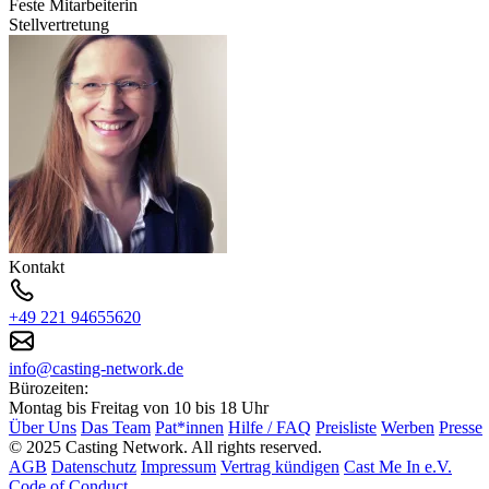
Feste Mitarbeiterin
Stellvertretung
Kontakt
+49 221 94655620
info@casting-network.de
Bürozeiten:
Montag bis Freitag von 10 bis 18 Uhr
Über Uns
Das Team
Pat*innen
Hilfe / FAQ
Preisliste
Werben
Presse
© 2025 Casting Network. All rights reserved.
AGB
Datenschutz
Impressum
Vertrag kündigen
Cast Me In e.V.
Code of Conduct