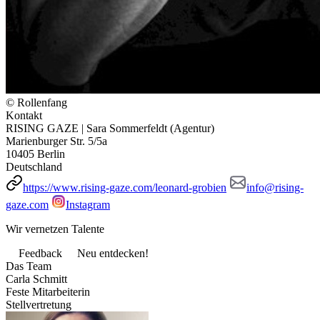
© Rollenfang
Kontakt
RISING GAZE | Sara Sommerfeldt (Agentur)
Marienburger Str. 5/5a
10405 Berlin
Deutschland
https://www.rising-gaze.com/leonard-grobien
info@rising-
gaze.com
Instagram
Wir vernetzen Talente
Feedback
Neu entdecken!
Das Team
Carla Schmitt
Feste Mitarbeiterin
Stellvertretung