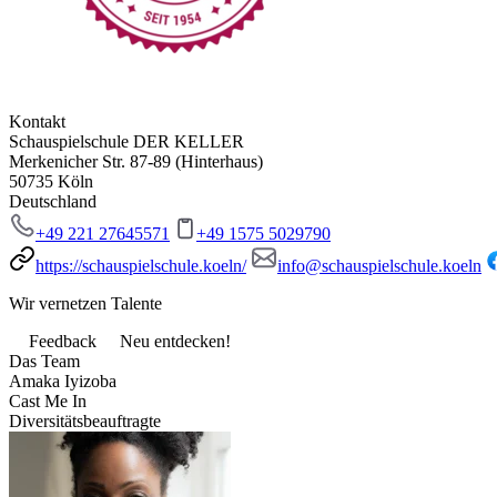
Kontakt
Schauspielschule DER KELLER
Merkenicher Str. 87-89 (Hinterhaus)
50735 Köln
Deutschland
+49 221 27645571
+49 1575 5029790
https://schauspielschule.koeln/
info@schauspielschule.koeln
Wir vernetzen Talente
Feedback
Neu entdecken!
Das Team
Amaka Iyizoba
Cast Me In
Diversitätsbeauftragte