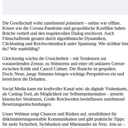
Die Gesellschaft wirkt zunehmend polarisiert – online wie offline.
Krisen wie die Corona-Pandemie und geopolitische Konflikte haben
Brüche vertieft und den respektvollen Dialog erschwert. Auch
Filmschaffende geraten durch algorithmische Dynamiken,
Clickbaiting und Reichweitendruck unter Spannung: Wie sichtbar bist
du? Wie marktfähig?
Gleichzeitig wächst die Unsicherheit – mit Tendenzen zur
vorauseilenden Zensur, zu Shitstorms und einer oft unklaren Grenze
zwischen Kritik und Cancel Culture. Die Branche ist gespalten.
Doch: Neue, junge Stimmen bringen wichtige Perspektiven ein und
bereichern die Debatten.
Social Media kann ein kraftvoller Kanal sein: als digitale Visitenkarte,
als Casting-Tool, als Möglichkeit zur Selbstrepräsentation – jenseits
klassischer Strukturen. Große Reichweiten beeinflussen zunehmend
Besetzungsentscheidungen.
Unser Webinar zeigt Chancen und Risiken auf, sensibilisiert für
diskriminierungssensible Kommunikation und gibt praktische Tipps:
für mehr Sicherheit, Sichtbarkeit und Miteinander im Netz. Join us –