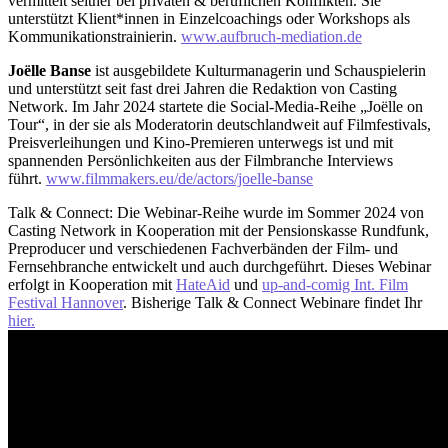
vermittelt seither bei privaten & beruflichen Konflikten. Sie
unterstützt Klient*innen in Einzelcoachings oder Workshops als
Kommunikationstrainierin.
www.aufbruch-mediation.de
Joëlle Banse
ist ausgebildete Kulturmanagerin und Schauspielerin
und unterstützt seit fast drei Jahren die Redaktion von Casting
Network. Im Jahr 2024 startete die Social-Media-Reihe „Joëlle on
Tour“, in der sie als Moderatorin deutschlandweit auf Filmfestivals,
Preisverleihungen und Kino-Premieren unterwegs ist und mit
spannenden Persönlichkeiten aus der Filmbranche Interviews
führt.
www.filmmakers.eu/de/actors/joelle-banse
Talk & Connect: Die Webinar-Reihe wurde im Sommer 2024 von
Casting Network in Kooperation mit der Pensionskasse Rundfunk,
Preproducer und verschiedenen Fachverbänden der Film- und
Fernsehbranche entwickelt und auch durchgeführt. Dieses Webinar
erfolgt in Kooperation mit
HateAid
und
up-and-comig Int. Film
Festival Hannover
. Bisherige Talk & Connect Webinare findet Ihr
hier.