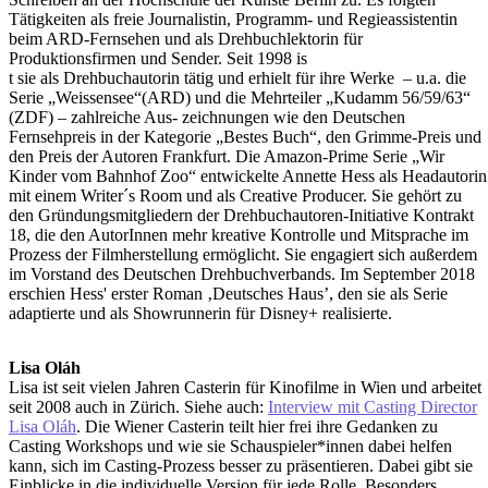
Tätigkeiten als freie Journalistin, Programm- und Regieassistentin
beim ARD-Fernsehen und als Drehbuchlektorin für
Produktionsfirmen und Sender. Seit 1998 is
t sie als Drehbuchautorin tätig und erhielt für ihre Werke – u.a. die
Serie „Weissensee“(ARD) und die Mehrteiler „Kudamm 56/59/63“
(ZDF) – zahlreiche Aus- zeichnungen wie den Deutschen
Fernsehpreis in der Kategorie „Bestes Buch“, den Grimme-Preis und
den Preis der Autoren Frankfurt. Die Amazon-Prime Serie „Wir
Kinder vom Bahnhof Zoo“ entwickelte Annette Hess als Headautorin
mit einem Writer´s Room und als Creative Producer. Sie gehört zu
den Gründungsmitgliedern der Drehbuchautoren-Initiative Kontrakt
18, die den AutorInnen mehr kreative Kontrolle und Mitsprache im
Prozess der Filmherstellung ermöglicht. Sie engagiert sich außerdem
im Vorstand des Deutschen Drehbuchverbands. Im September 2018
erschien Hess' erster Roman ‚Deutsches Haus’, den sie als Serie
adaptierte und als Showrunnerin für Disney+ realisierte.
Lisa Oláh
Lisa ist seit vielen Jahren Casterin für Kinofilme in Wien und arbeitet
seit 2008 auch in Zürich. Siehe auch:
Interview mit Casting Director
Lisa Oláh
. Die Wiener Casterin teilt hier frei ihre Gedanken zu
Casting Workshops und wie sie Schauspieler*innen dabei helfen
kann, sich im Casting-Prozess besser zu präsentieren. Dabei gibt sie
Einblicke in die individuelle Version für jede Rolle. Besonders