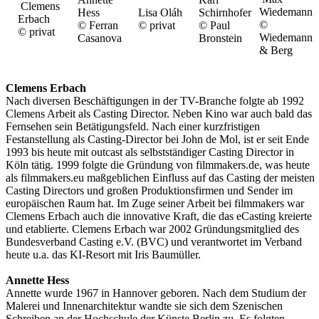
Clemens
Wiedemann
Hess
Lisa Oláh
Schirnhofer
Erbach
©
© Ferran
© privat
© Paul
© privat
Wiedemann
Casanova
Bronstein
& Berg
Clemens Erbach
Nach diversen Beschäftigungen in der TV-Branche folgte ab 1992
Clemens Arbeit als Casting Director. Neben Kino war auch bald das
Fernsehen sein Betätigungsfeld. Nach einer kurzfristigen
Festanstellung als Casting-Director bei John de Mol, ist er seit Ende
1993 bis heute mit outcast als selbstständiger Casting Director in
Köln tätig. 1999 folgte die Gründung von filmmakers.de, was heute
als filmmakers.eu maßgeblichen Einfluss auf das Casting der meisten
Casting Directors und großen Produktionsfirmen und Sender im
europäischen Raum hat. Im Zuge seiner Arbeit bei filmmakers war
Clemens Erbach auch die innovative Kraft, die das eCasting kreierte
und etablierte. Clemens Erbach war 2002 Gründungsmitglied des
Bundesverband Casting e.V. (BVC) und verantwortet im Verband
heute u.a. das KI-Resort mit Iris Baumüller.
Annette Hess
Annette wurde 1967 in Hannover geboren. Nach dem Studium der
Malerei und Innenarchitektur wandte sie sich dem Szenischen
Schreiben an der Hochschule der Künste Berlin zu. Es folgten