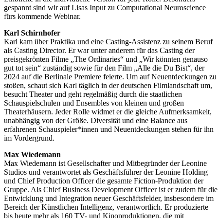
gespannt sind wir auf Lisas Input zu Computational Neuroscience
fürs kommende Webinar.
Karl Schirnhofer
Karl kam über Praktika und eine Casting-Assistenz zu seinem Beruf
als Casting Director. Er war unter anderem für das Casting der
preisgekrönten Filme „The Ordinaries“ und „Wir könnten genauso
gut tot sein“ zuständig sowie für den Film „Alle die Du Bist“, der
2024 auf die Berlinale Premiere feierte. Um auf Neuentdeckungen zu
stoßen, schaut sich Karl täglich in der deutschen Filmlandschaft um,
besucht Theater und geht regelmäßig durch die staatlichen
Schauspielschulen und Ensembles von kleinen und großen
Theaterhäusern. Jeder Rolle widmet er die gleiche Aufmerksamkeit,
unabhängig von der Größe. Diversität und eine Balance aus
erfahrenen Schauspieler*innen und Neuentdeckungen stehen für ihn
im Vordergrund.
Max Wiedemann
Max Wiedemann ist Gesellschafter und Mitbegründer der Leonine
Studios und verantwortet als Geschäftsführer der Leonine Holding
und Chief Production Officer die gesamte Fiction-Produktion der
Gruppe. Als Chief Business Development Officer ist er zudem für die
Entwicklung und Integration neuer Geschäftsfelder, insbesondere im
Bereich der Künstlichen Intelligenz, verantwortlich. Er produzierte
bis heute mehr als 160 TV- und Kinoproduktionen, die mit