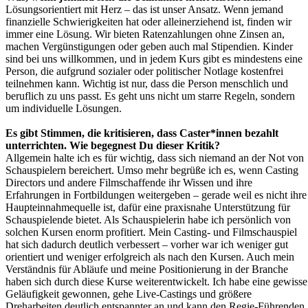
Lösungsorientiert mit Herz – das ist unser Ansatz. Wenn jemand
finanzielle Schwierigkeiten hat oder alleinerziehend ist, finden wir
immer eine Lösung. Wir bieten Ratenzahlungen ohne Zinsen an,
machen Vergünstigungen oder geben auch mal Stipendien. Kinder
sind bei uns willkommen, und in jedem Kurs gibt es mindestens eine
Person, die aufgrund sozialer oder politischer Notlage kostenfrei
teilnehmen kann. Wichtig ist nur, dass die Person menschlich und
beruflich zu uns passt. Es geht uns nicht um starre Regeln, sondern
um individuelle Lösungen.
Es gibt Stimmen, die kritisieren, dass Caster*innen bezahlt
unterrichten. Wie begegnest Du dieser Kritik?
Allgemein halte ich es für wichtig, dass sich niemand an der Not von
Schauspielern bereichert. Umso mehr begrüße ich es, wenn Casting
Directors und andere Filmschaffende ihr Wissen und ihre
Erfahrungen in Fortbildungen weitergeben – gerade weil es nicht ihre
Haupteinnahmequelle ist, dafür eine praxisnahe Unterstützung für
Schauspielende bietet. Als Schauspielerin habe ich persönlich von
solchen Kursen enorm profitiert. Mein Casting- und Filmschauspiel
hat sich dadurch deutlich verbessert – vorher war ich weniger gut
orientiert und weniger erfolgreich als nach den Kursen. Auch mein
Verständnis für Abläufe und meine Positionierung in der Branche
haben sich durch diese Kurse weiterentwickelt. Ich habe eine gewisse
Geläufigkeit gewonnen, gehe Live-Castings und größere
Dreharbeiten deutlich entspannter an und kann den Regie-Führenden