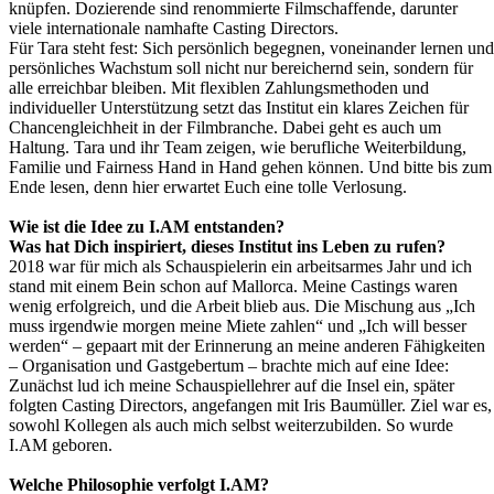
knüpfen. Dozierende sind renommierte Filmschaffende, darunter
viele internationale namhafte Casting Directors.
Für Tara steht fest: Sich persönlich begegnen, voneinander lernen und
persönliches Wachstum soll nicht nur bereichernd sein, sondern für
alle erreichbar bleiben. Mit flexiblen Zahlungsmethoden und
individueller Unterstützung setzt das Institut ein klares Zeichen für
Chancengleichheit in der Filmbranche. Dabei geht es auch um
Haltung. Tara und ihr Team zeigen, wie berufliche Weiterbildung,
Familie und Fairness Hand in Hand gehen können. Und bitte bis zum
Ende lesen, denn hier erwartet Euch eine tolle Verlosung.
Wie ist die Idee zu I.AM entstanden?
Was hat Dich inspiriert, dieses Institut ins Leben zu rufen?
2018 war für mich als Schauspielerin ein arbeitsarmes Jahr und ich
stand mit einem Bein schon auf Mallorca. Meine Castings waren
wenig erfolgreich, und die Arbeit blieb aus. Die Mischung aus „Ich
muss irgendwie morgen meine Miete zahlen“ und „Ich will besser
werden“ – gepaart mit der Erinnerung an meine anderen Fähigkeiten
– Organisation und Gastgebertum – brachte mich auf eine Idee:
Zunächst lud ich meine Schauspiellehrer auf die Insel ein, später
folgten Casting Directors, angefangen mit Iris Baumüller. Ziel war es,
sowohl Kollegen als auch mich selbst weiterzubilden. So wurde
I.AM geboren.
Welche Philosophie verfolgt I.AM?