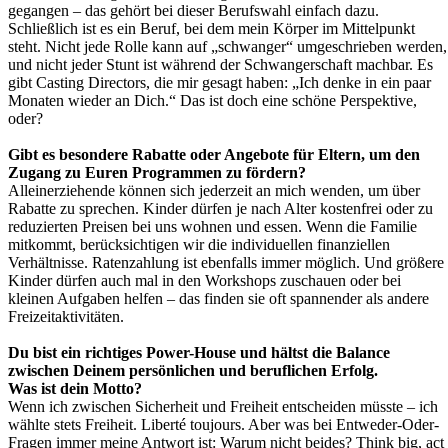
gegangen – das gehört bei dieser Berufswahl einfach dazu.
Schließlich ist es ein Beruf, bei dem mein Körper im Mittelpunkt
steht. Nicht jede Rolle kann auf „schwanger“ umgeschrieben werden,
und nicht jeder Stunt ist während der Schwangerschaft machbar. Es
gibt Casting Directors, die mir gesagt haben: „Ich denke in ein paar
Monaten wieder an Dich.“ Das ist doch eine schöne Perspektive,
oder?
Gibt es besondere Rabatte oder Angebote für Eltern, um den
Zugang zu Euren Programmen zu fördern?
Alleinerziehende können sich jederzeit an mich wenden, um über
Rabatte zu sprechen. Kinder dürfen je nach Alter kostenfrei oder zu
reduzierten Preisen bei uns wohnen und essen. Wenn die Familie
mitkommt, berücksichtigen wir die individuellen finanziellen
Verhältnisse. Ratenzahlung ist ebenfalls immer möglich. Und größere
Kinder dürfen auch mal in den Workshops zuschauen oder bei
kleinen Aufgaben helfen – das finden sie oft spannender als andere
Freizeitaktivitäten.
Du bist ein richtiges Power-House und hältst die Balance
zwischen Deinem persönlichen und beruflichen Erfolg.
Was ist dein Motto?
Wenn ich zwischen Sicherheit und Freiheit entscheiden müsste – ich
wählte stets Freiheit. Liberté toujours. Aber was bei Entweder-Oder-
Fragen immer meine Antwort ist: Warum nicht beides? Think big, act