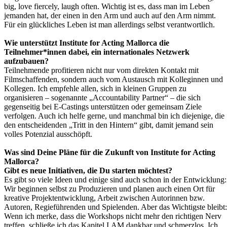
big, love fiercely, laugh often. Wichtig ist es, dass man im Leben
jemanden hat, der einen in den Arm und auch auf den Arm nimmt.
Für ein glückliches Leben ist man allerdings selbst verantwortlich.
Wie unterstützt Institute for Acting Mallorca die
Teilnehmer*innen dabei, ein internationales Netzwerk
aufzubauen?
Teilnehmende profitieren nicht nur vom direkten Kontakt mit
Filmschaffenden, sondern auch vom Austausch mit Kolleginnen und
Kollegen. Ich empfehle allen, sich in kleinen Gruppen zu
organisieren – sogenannte „Accountability Partner“ – die sich
gegenseitig bei E-Castings unterstützen oder gemeinsam Ziele
verfolgen. Auch ich helfe gerne, und manchmal bin ich diejenige, die
den entscheidenden „Tritt in den Hintern“ gibt, damit jemand sein
volles Potenzial ausschöpft.
Was sind Deine Pläne für die Zukunft von Institute for Acting
Mallorca?
Gibt es neue Initiativen, die Du starten möchtest?
Es gibt so viele Ideen und einige sind auch schon in der Entwicklung:
Wir beginnen selbst zu Produzieren und planen auch einen Ort für
kreative Projektentwicklung, Arbeit zwischen Autorinnen bzw.
Autoren, Regieführenden und Spielenden. Aber das Wichtigste bleibt:
Wenn ich merke, dass die Workshops nicht mehr den richtigen Nerv
treffen, schließe ich das Kapitel I.AM dankbar und schmerzlos. Ich