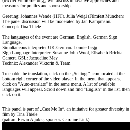
(MOIN Filmförderung), will discuss innovative approaches and
measures for politics and sponsorship.
Greeting: Johannes Wende (HFF), Julia Weigl (Filmfest München)
The panel discussion will be moderated by Jan Kampmann.
Concept: Tina Thiele
The languages of the event are German, English, German Sign
Language.
Simultaneous interpreter UK-German: Lonnie Legg
Sign Language Interpreter: Susanne John Wuol, Elisabeth Brichta
Camera GSL: Jacqueline May
Technic: Alexander Viktorin & Team
To enable the translation, click on the „Settings“ icon located at the
bottom right corner of the video player. In the menu that appears,
click on "Auto-translate" in the same menu. A list of available
languages will appear. Scroll down and find "English" in the list, then
click on it.
This panel is part of „Cast Me In“, an initiative for greater diversity in
film by Tina Thiele.
(patron: Erwin Aljukic, sponsor: Caroline Link)