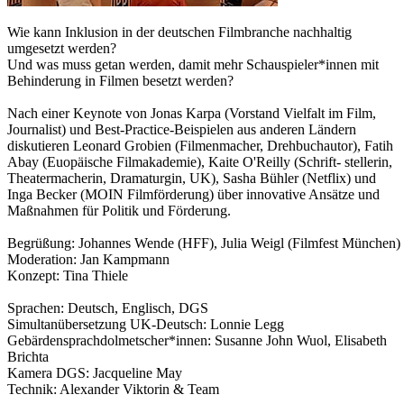
Wie kann Inklusion in der deutschen Filmbranche nachhaltig
umgesetzt werden?
Und was muss getan werden, damit mehr Schauspieler*innen mit
Behinderung in Filmen besetzt werden?
Nach einer Keynote von Jonas Karpa (Vorstand Vielfalt im Film,
Journalist) und Best-Practice-Beispielen aus anderen Ländern
diskutieren Leonard Grobien (Filmenmacher, Drehbuchautor), Fatih
Abay (Euopäische Filmakademie), Kaite O'Reilly (Schrift- stellerin,
Theatermacherin, Dramaturgin, UK), Sasha Bühler (Netflix) und
Inga Becker (MOIN Filmförderung) über innovative Ansätze und
Maßnahmen für Politik und Förderung.
Begrüßung: Johannes Wende (HFF), Julia Weigl (Filmfest München)
Moderation: Jan Kampmann
Konzept: Tina Thiele
Sprachen: Deutsch, Englisch, DGS
Simultanübersetzung UK-Deutsch: Lonnie Legg
Gebärdensprachdolmetscher*innen: Susanne John Wuol, Elisabeth
Brichta
Kamera DGS: Jacqueline May
Technik: Alexander Viktorin & Team