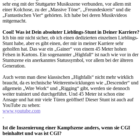
sehr eng mit der Stuttgarter Musikszene verbunden, vor allem mit
einer Kolchose, zu der „Massive Töne“, „Freundeskreis“ und die
„Fantastischen Vier“ gehörten. Ich habe bei deren Musikvideos
mitgemacht.
Cool! Was ist Dein absoluter Lieblings-Stunt in Deiner Karriere?
Ich bin mir nicht sicher, ob ich einen dedizierten einzelnen Lieblings-
Stunt habe, aber es gibt einen, der mir in meiner Karriere sehr
geholfen hat. Das war ein „Gainer“ von einem 45 Meter hohen
Felsen in Kartons. Ein sogenannter „Highfall“ ist nach wie vor in der
Stuntszene ein anerkanntes Statussymbol, vor allem bei der älteren
Generation.
Auch wenn man diese klassischen „Highfalls“ nicht mehr wirklich
braucht, da es technische Weiterentwicklungen wie „Descender“ und
allgemein „Wire Work“ und „Rigging“ gibt, werden sie dennoch
weiter trainiert und durchgeführt. Und 45 Meter ist schon eine
Ansage und hat mir viele Türen geöffnet! Dieser Stunt ist auch auf
YouTube zu sehen:
www.youtube.com
.
Ist die Inszenierung einer Kampfszene anders, wenn sie CGI
beinhaltet und was ist CGI?