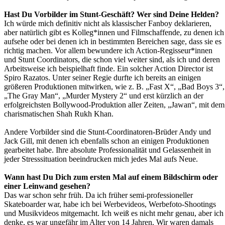
Hast Du Vorbilder im Stunt-Geschäft? Wer sind Deine Helden?
Ich würde mich definitiv nicht als klassischer Fanboy deklarieren,
aber natürlich gibt es Kolleg*innen und Filmschaffende, zu denen ich
aufsehe oder bei denen ich in bestimmten Bereichen sage, dass sie es
richtig machen. Vor allem bewundere ich Action-Regisseur*innen
und Stunt Coordinators, die schon viel weiter sind, als ich und deren
Arbeitsweise ich beispielhaft finde. Ein solcher Action Director ist
Spiro Razatos. Unter seiner Regie durfte ich bereits an einigen
größeren Produktionen mitwirken, wie z. B. „Fast X“, „Bad Boys 3“,
„The Gray Man“, „Murder Mystery 2“ und erst kürzlich an der
erfolgreichsten Bollywood-Produktion aller Zeiten, „Jawan“, mit dem
charismatischen Shah Rukh Khan.
Andere Vorbilder sind die Stunt-Coordinatoren-Brüder Andy und
Jack Gill, mit denen ich ebenfalls schon an einigen Produktionen
gearbeitet habe. Ihre absolute Professionalität und Gelassenheit in
jeder Stresssituation beeindrucken mich jedes Mal aufs Neue.
Wann hast Du Dich zum ersten Mal auf einem Bildschirm oder
einer Leinwand gesehen?
Das war schon sehr früh. Da ich früher semi-professioneller
Skateboarder war, habe ich bei Werbevideos, Werbefoto-Shootings
und Musikvideos mitgemacht. Ich weiß es nicht mehr genau, aber ich
denke, es war ungefähr im Alter von 14 Jahren. Wir waren damals