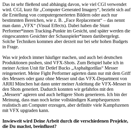
Das ist sehr fließend und abhängig davon, wie viel CGI verwendet
wird. CGI, kurz für „Computer Generated Imagery“, bezieht sich auf
die Erstellung von computergenerierten Bildern oder auch nur
bestimmten Bereichen, wie z. B. „Face Replacement“ – das nennt
man dann „VFX“ (Visual Effects). Dabei haben die Stunt
Performer*innen Tracking-Punkte im Gesicht, und später werden die
eingescannten Gesichter der Schauspieler*innen darübergelegt.
Solche Techniken kommen aber derzeit nur bei sehr hohen Budgets
in Frage.
Was wir jedoch immer häufiger machen, und auch bei deutschen
Produktionen pushen, sind VFX-Shots. Zum Beispiel habe ich in
meiner Action Unit für Detlef Bucks „Asphaltgorillas“ Messer
reingeneriert. Meine Fight Performer agierten dann nur mit dem Griff
des Messers oder ganz ohne Messer und das VFX-Department von
ARRI München hat dann unter meiner Anleitung die VFX-Messer in
den Shots generiert. Dadurch konnten wir gefahrlos mit den
„Messern“ agieren und auch heftigere Shots generieren. Ich bin der
Meinung, dass man noch keine vollständigen Kampfsequenzen
realistisch am Computer erzeugen, aber definitiv viele Kampfszenen
mit VFX upgraden kann.
Inwieweit wird Deine Arbeit durch die verschiedenen Projekte,
die Du machst, beeinflusst?