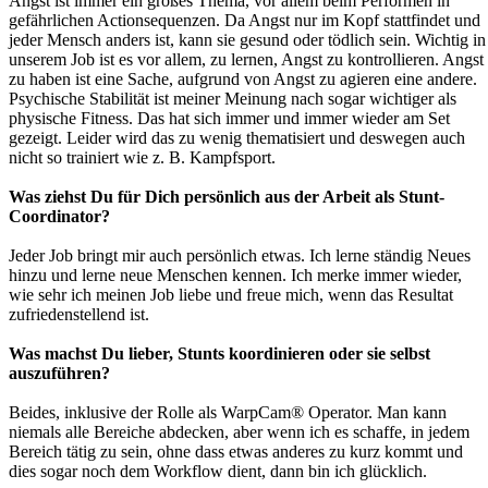
Angst ist immer ein großes Thema, vor allem beim Performen in
gefährlichen Actionsequenzen. Da Angst nur im Kopf stattfindet und
jeder Mensch anders ist, kann sie gesund oder tödlich sein. Wichtig in
unserem Job ist es vor allem, zu lernen, Angst zu kontrollieren. Angst
zu haben ist eine Sache, aufgrund von Angst zu agieren eine andere.
Psychische Stabilität ist meiner Meinung nach sogar wichtiger als
physische Fitness. Das hat sich immer und immer wieder am Set
gezeigt. Leider wird das zu wenig thematisiert und deswegen auch
nicht so trainiert wie z. B. Kampfsport.
Was ziehst Du für Dich persönlich aus der Arbeit als Stunt-
Coordinator?
Jeder Job bringt mir auch persönlich etwas. Ich lerne ständig Neues
hinzu und lerne neue Menschen kennen. Ich merke immer wieder,
wie sehr ich meinen Job liebe und freue mich, wenn das Resultat
zufriedenstellend ist.
Was machst Du lieber, Stunts koordinieren oder sie selbst
auszuführen?
Beides, inklusive der Rolle als WarpCam® Operator. Man kann
niemals alle Bereiche abdecken, aber wenn ich es schaffe, in jedem
Bereich tätig zu sein, ohne dass etwas anderes zu kurz kommt und
dies sogar noch dem Workflow dient, dann bin ich glücklich.