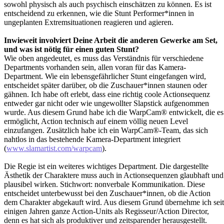
sowohl physisch als auch psychisch einschätzen zu können. Es ist
entscheidend zu erkennen, wie die Stunt Performer*innen in
ungeplanten Extremsituationen reagieren und agieren.
Inwieweit involviert Deine Arbeit die anderen Gewerke am Set,
und was ist nötig für einen guten Stunt?
Wie oben angedeutet, es muss das Verständnis für verschiedene
Departments vorhanden sein, allen voran für das Kamera-
Department. Wie ein lebensgefährlicher Stunt eingefangen wird,
entscheidet später darüber, ob die Zuschauer*innen staunen oder
gähnen. Ich habe oft erlebt, dass eine richtig coole Actionsequenz
entweder gar nicht oder wie ungewollter Slapstick aufgenommen
wurde. Aus diesem Grund habe ich die WarpCam® entwickelt, die es
ermöglicht, Action technisch auf einem völlig neuen Level
einzufangen. Zusätzlich habe ich ein WarpCam®-Team, das sich
nahtlos in das bestehende Kamera-Department integriert
(
www.slamartist.com/warpcam
).
Die Regie ist ein weiteres wichtiges Department. Die dargestellte
Ästhetik der Charaktere muss auch in Actionsequenzen glaubhaft und
plausibel wirken. Stichwort: nonverbale Kommunikation. Diese
entscheidet unterbewusst bei den Zuschauer*innen, ob die Action
dem Charakter abgekauft wird. Aus diesem Grund übernehme ich seit
einigen Jahren ganze Action-Units als Regisseur/Action Director,
denn es hat sich als produktiver und zeitsparender herausgestellt.