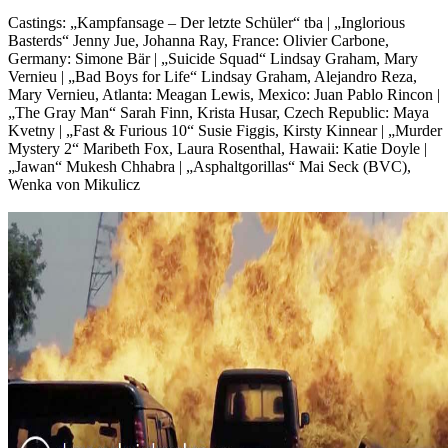
Castings: „Kampfansage – Der letzte Schüler“ tba | „Inglorious
Basterds“ Jenny Jue, Johanna Ray, France: Olivier Carbone,
Germany: Simone Bär | „Suicide Squad“ Lindsay Graham, Mary
Vernieu | „Bad Boys for Life“ Lindsay Graham, Alejandro Reza,
Mary Vernieu, Atlanta: Meagan Lewis, Mexico: Juan Pablo Rincon |
„The Gray Man“ Sarah Finn, Krista Husar, Czech Republic: Maya
Kvetny | „Fast & Furious 10“ Susie Figgis, Kirsty Kinnear | „Murder
Mystery 2“ Maribeth Fox, Laura Rosenthal, Hawaii: Katie Doyle |
„Jawan“ Mukesh Chhabra | „Asphaltgorillas“ Mai Seck (BVC),
Wenka von Mikulicz