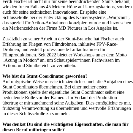
Ferdi Fischer ist nicht nur für seine beeindruckenden Stunts bekannt,
wie den freien Fall aus 45 Metern Höhe auf Umzugskartons, sondern
auch für seine technischen Innovationen. Er spielte eine
Schlüsselrolle bei der Entwicklung des Kamerasystems „Warpcam“,
das speziell für Action-Aufnahmen konzipiert wurde und inzwischen
ein Markenzeichen der Firma MD Pictures in Los Angeles ist.
Zusätzlich zu seiner Arbeit in der Stunt-Branche hat Fischer auch
Erfahrung im Fliegen von Filmdrohnen, inklusive FPV-Race-
Drohnen, und erstellt professionelle Luftaufnahmen für
Filmproduktionen. Seit 2022 bietet er Workshops unter dem Motto
„Acting in Motion“ an, um Schauspieler*innen Fachwissen im
Action- und Stuntbereich zu vermitteln.
Wie bist du Stunt-Coordinator geworden?
Auf untypische Weise musste ich ziemlich schnell die Aufgaben eines
Stunt Coordinators übernehmen. Bei einer meiner ersten
Produktionen spielte der eigentliche Stunt Coordinator selbst eine
bedeutende Rolle vor der Kamera. Im Verlauf der Produktion
übertrug er mir zunehmend seine Aufgaben. Dies ermöglichte es mir,
frühzeitig Verantwortung zu übernehmen und wertvolle Erfahrungen
in dieser Schlüsselrolle zu sammeln.
Was denkst Du sind die wichtigsten Eigenschaften, die man für
diesen Beruf mitbringen sollte?