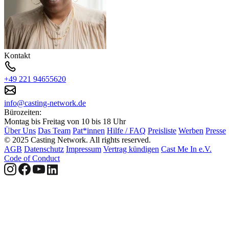
Kontakt
+49 221 94655620
info@casting-network.de
Bürozeiten:
Montag bis Freitag von 10 bis 18 Uhr
Über Uns
Das Team
Pat*innen
Hilfe / FAQ
Preisliste
Werben
Presse
© 2025 Casting Network. All rights reserved.
AGB
Datenschutz
Impressum
Vertrag kündigen
Cast Me In e.V.
Code of Conduct