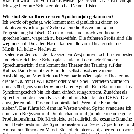
Brad Pitt wird nicht von Tobias Meister gesprochen. Das ist nicht gut
Ich sage hier nur: Schuster bleib bei Deinen Listen.
Wie sind Sie zu Ihrem ersten Synchronjob gekommen?
Ich werde oft gefragt, wie kommt man eigentlich zu einem so
lukrativen Synchronjob? Schon allein die Bezeichnung und
Fragestellung ist falsch. Ob man heute auch noch von lukrativ
sprechen kann, wage ich zu bezweifeln. Die früheren Profis sind alle
weg oder tot. Die alten Hasen kamen alle vom Theater oder der
Musik. Ich halte – Nachwuc
hstalente außen vor - den klassischen Weg immer noch für den besten
und einzig richtigen: Schauspielschule, mit dem betreffendem
Sprechunterricht, dann kommt das Theater das Training auf der
Bühne. Dann kommt der Film. Ich selbst absolvierte meine
Ausbildung am Max Reinhard Seminar in Wien, spielte Theater und
drehte u. a. mit O.W. Fischer oder Maria Shell. Vertreten wurde ich
damals übrigens von der wunderbaren Agentin Erna Baumbauer. Ins
Synchrongeschäft bin ich dann einfach reingerutscht. Zunächst als
Sprecher und dies beim Klassenfeind im Osten bei der DEFA. Die
engagierten mich für eine Hauptrolle bei „Wenn die Kraniche
ziehen“. Das führte ich dann im Westen weiter. Später avancierte ich
dann zum Regisseur und Drehbuchautor und gründete meine eigene
Produktionsfirma. Die Kirchpleite traf natürlich die gesamte Branche
hart. Heute bestimmt die Synchronisation von Serien, Spielfilmen und
Animationsfilmen den Markt. Sicherlich interessant, aber von unserer