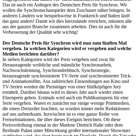
Das ist auch ein Anliegen des Deutschen Preis für Synchron. Wir
wollen die Synchronschauspieler dem Zuschauer näher bringen. In
anderen Ländern wie beispielsweise in Frankreich und Italien läuft
das ganz anders! Damit wir dies hierzulande erreichen, müssten alle
aus der ganzen Branche zusammen arbeiten. Dies ist auch für die
Verbesserung der Qualität sehr wichtig!
Der Deutsche Preis für Synchron wird nun zum fünften Mal
vergeben. In welchen Kategorien wird er vergeben und welche
Medien berichten darüber?
In sieben Kategorien wird der Preis vergeben und zwar für
Herausragende weibliche und männliche Synchronarbeit,
Nachwuchsleistung, Synchrondrehbuch, Synchronregie,
herausragende synchronisierte TV-Serie und synchronisierter Trick-
und Animationsfilm. Aus zahlreichen Einsendungen aus Kino und
TV-Serien werden die Preisträger von einer fünfköpfigen Jury
ermittelt. Darüber hinaus wird es dieses Jahr auch wieder einen
Ehrenpreis geben. Erstmals wird auch ein Publikumspreis für eine
Serie vergeben. Waren es zunächst nur einige wenige Printmedien,
die einen Dreizeiler brachten, so wurden immer mehr Redaktionen
auf uns aufmerksam. Inzwischen ist es eine ganze Reihe von
Fernsehstationen, die über dieses Ereignis berichten. Ob diese
Preisverleihung einmal in der Marlene Dietrich Halle oder dem
Berlinale Palast unter Mitwirkung großer internationaler Showstars
stattfinden wird, das liegt heute noch im Dunkeln. Durch die Tatsache