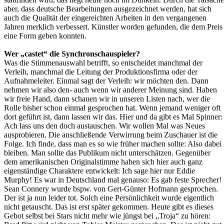
aber, dass deutsche Bearbeitungen ausgezeichnet werden, hat sich
auch die Qualität der eingereichten Arbeiten in den vergangenen
Jahren merklich verbessert. Künstler worden gefunden, die dem Preis
eine Form geben konnten.
Wer „castet“ die Synchronschauspieler?
Was die Stimmenauswahl betrifft, so entscheidet manchmal der
Verleih, manchmal die Leitung der Produktionsfirma oder der
Aufnahmeleiter. Einmal sagt der Verleih: wir möchten den. Dann
nehmen wir also den- auch wenn wir anderer Meinung sind. Haben
wir freie Hand, dann schauen wir in unseren Listen nach, wer die
Rolle bisher schon einmal gesprochen hat. Wenn jemand weniger oft
dort geführt ist, dann lassen wir das. Hier und da gibt es Mal Spinner:
Ach lass uns den doch austauschen. Wir wollen Mal was Neues
ausprobieren. Die anschließende Verwirrung beim Zuschauer ist die
Folge. Ich finde, dass man es so wie früher machen sollte: Also dabei
bleiben. Man sollte das Publikum nicht unterschätzen. Gegenüber
dem amerikanischen Originalstimme haben sich hier auch ganz
eigenständige Charaktere entwickelt: Ich sage hier nur Eddie
Murphy! Es war in Deutschland mal genauso: Es gab feste Sprecher!
Sean Connery wurde bspw. von Gert-Günter Hofmann gesprochen.
Der ist ja nun leider tot. Solch eine Persönlichkeit wurde eigentlich
nicht getauscht. Das ist erst später gekommen. Heute gibt es dieses
Gebot selbst bei Stars nicht mehr wie jüngst bei „Troja“ zu hören: