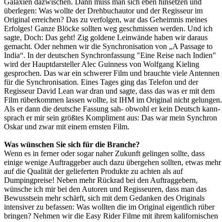
Galaxien dazwischen. Dann muss man sich eben hinsetzen und
überlegen: Was wollte der Drehbuchautor und der Regisseur im
Original erreichen? Das zu verfolgen, war das Geheimnis meines
Erfolges! Ganze Blöcke sollten weg geschmissen werden. Und ich
sagte, Doch: Das geht! Zig goldene Leinwände haben wir daraus
gemacht. Oder nehmen wir die Synchronisation von „A Passage to
India“. In der deutschen Synchronfassung "Eine Reise nach Indien"
wird der Hauptdarsteller Alec Guinness von Wolfgang Kieling
gesprochen. Das war ein schwerer Film und brauchte viele Antennen
für die Synchronisation. Eines Tages ging das Telefon und der
Regisseur David Lean war dran und sagte, dass das was er mit dem
Film rüberkommen lassen wollte, ist IHM im Original nicht gelungen.
Als er dann die deutsche Fassung sah- obwohl er kein Deutsch kann-
sprach er mir sein größtes Kompliment aus: Das war mein Synchron
Oskar und zwar mit einem ernsten Film.
Was wünschen Sie sich für die Branche?
Wenn es in ferner oder sogar naher Zukunft gelingen sollte, dass
einige wenige Auftraggeber auch dazu übergehen sollten, etwas mehr
auf die Qualität der gelieferten Produkte zu achten als auf
Dumpingpreise! Neben mehr Rückrad bei den Auftraggebern,
wünsche ich mir bei den Autoren und Regisseuren, dass man das
Bewusstsein mehr schärft, sich mit dem Gedanken des Originals
intensiver zu befassen: Was wollten die im Original eigentlich rüber
bringen? Nehmen wir die Easy Rider Filme mit ihrem kalifornischen