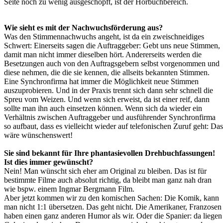
Seite noch zu wenig ausgeschöpft, ist der Hörbuchbereich.
Wie sieht es mit der Nachwuchsförderung aus?
Was den Stimmennachwuchs angeht, ist da ein zweischneidiges
Schwert: Einerseits sagen die Auftraggeber: Gebt uns neue Stimmen,
damit man nicht immer dieselben hört. Andererseits werden die
Besetzungen auch von den Auftragsgebern selbst vorgenommen und
diese nehmen, die die sie kennen, die allseits bekannten Stimmen.
Eine Synchronfirma hat immer die Möglichkeit neue Stimmen
auszuprobieren. Und in der Praxis trennt sich dann sehr schnell die
Spreu vom Weizen. Und wenn sich erweist, da ist einer reif, dann
sollte man ihn auch einsetzen können. Wenn sich da wieder ein
Verhältnis zwischen Auftraggeber und ausführender Synchronfirma
so aufbaut, dass es vielleicht wieder auf telefonischen Zuruf geht: Das
wäre wünschenswert!
Sie sind bekannt für Ihre phantasievollen Drehbuchfassungen!
Ist dies immer gewünscht?
Nein! Man wünscht sich eher am Original zu bleiben. Das ist für
bestimmte Filme auch absolut richtig, da bleibt man ganz nah dran
wie bspw. einem Ingmar Bergmann Film.
Aber jetzt kommen wir zu den komischen Sachen: Die Komik, kann
man nicht 1:1 übersetzen. Das geht nicht. Die Amerikaner, Franzosen
haben einen ganz anderen Humor als wir. Oder die Spanier: da liegen