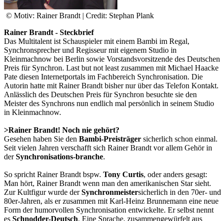
© Motiv: Rainer Brandt | Credit: Stephan Plank
Rainer Brandt - Steckbrief
Das Multitalent ist Schauspieler mit einem Bambi im Regal,
Synchronsprecher und Regisseur mit eigenem Studio in
Kleinmachnow bei Berlin sowie Vorstandsvorsitzende des Deutschen
Preis für Synchron. Last but not least zusammen mit Michael Haacke
Pate diesen Internetportals im Fachbereich Synchronisation. Die
Autorin hatte mit Rainer Brandt bisher nur über das Telefon Kontakt.
Anlässlich des Deutschen Preis für Synchron besuchte sie den
Meister des Synchrons nun endlich mal persönlich in seinem Studio
in Kleinmachnow.
>Rainer Brandt! Noch nie gehört?
Gesehen haben Sie den
Bambi-Preisträger
sicherlich schon einmal.
Seit vielen Jahren verschafft sich Rainer Brandt vor allem Gehör in
der
Synchronisations-branche
.
So spricht Rainer Brandt bspw.
Tony Curtis
, oder anders gesagt:
Man hört, Rainer Brandt wenn man den amerikanischen Star sieht.
Zur Kultfigur wurde der
Synchronmeister
sicherlich in den 70er- und
80er-Jahren, als er zusammen mit Karl-Heinz Brunnemann eine neue
Form der humorvollen Synchronisation entwickelte. Er selbst nennt
es
Schnodder-Deutsch
. Eine Sprache, zusammengewürfelt aus