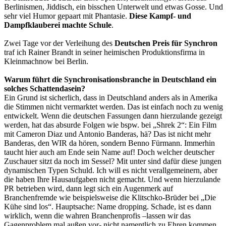
Berlinismen, Jiddisch, ein bisschen Unterwelt und etwas Gosse. Und
sehr viel Humor gepaart mit Phantasie.
Diese Kampf- und
Dampfklauberei machte Schule
.
Zwei Tage vor der Verleihung des
Deutschen Preis für Synchron
traf ich Rainer Brandt in seiner heimischen Produktionsfirma in
Kleinmachnow bei Berlin.
Warum führt die Synchronisationsbranche in Deutschland ein
solches Schattendasein?
Ein Grund ist sicherlich, dass in Deutschland anders als in Amerika
die Stimmen nicht vermarktet werden. Das ist einfach noch zu wenig
entwickelt. Wenn die deutschen Fassungen dann hierzulande gezeigt
werden, hat das absurde Folgen wie bspw. bei „Shrek 2“: Ein Film
mit Cameron Diaz und Antonio Banderas, hä? Das ist nicht mehr
Banderas, den WIR da hören, sondern Benno Fürmann. Immerhin
taucht hier auch am Ende sein Name auf! Doch welcher deutscher
Zuschauer sitzt da noch im Sessel? Mit unter sind dafür diese jungen
dynamischen Typen Schuld. Ich will es nicht verallgemeinern, aber
die haben Ihre Hausaufgaben nicht gemacht. Und wenn hierzulande
PR betrieben wird, dann legt sich ein Augenmerk auf
Branchenfremde wie beispielsweise die Klitschko-Brüder bei „Die
Kühe sind los“. Hauptsache: Name dropping. Schade, ist es dann
wirklich, wenn die wahren Branchenprofis –lassen wir das
Gagenproblem mal außen vor- nicht namentlich zu Ehren kommen.