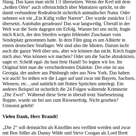
Slang. Das kann man nicht 1:1 übersetzen. Wenn der Kerl mit dem
„heißen Ofen“ auch offensichtlich über Matratzen spricht, ist die
damit verbundene Redeabsicht sicherlich animalischer Natur. Oder
nehmen wir ein „Ein Käfig voller Narren“. Der wurde zunächst 1:1
übersetzt. Autobahn geradeaus! Das war langweilig. Überall in der
Welt war die Serie dagegen ein Erfolg. Warum bei uns nicht, fragte
mich Kirch, der den Streifen wegen fehlender Zuschauer vom
Sendeplatz genommen hatte. In dem Film ging es um Alliierte in
einem deutschen Straflager. Wir sind also die Idioten. Darum lacht
auch die ganze Welt über uns, aber wir können das nicht. Kirch fragte
mich also: Was können wir machen? Oder um die Sache abzukürzen,
sagte er: Scheiß egal- du hast freie Hand! So legten wir los. Im
Original hört man die verschiedensten Dialekte. Der eine ist aus
Georgia, der andere aus Pittsburgh oder aus New York. Das haben
wir auch! So teilten wir die Lager auf und zwar mit Bayern, Sachsen,
Wienern, etc…und natürlich mit flotten Sprüchen unterlegt. Ein
anderes Beispiel ist sicherlich die 24 Folgen währende Krimiserie
„Die Zwei“. Während diese Serie in überall trotz Starbesetzung
floppte, wurde sie bei uns zum Riesenerfolg. Nicht gesehen?
Umsonst gelebt!
Vielen Dank, Herr Brandt!
„Die 2“ soll demnächst als Kinofilm neu verfilmt werden und zwar
mit Ben Stiller als Danny Wilde und Steve Coogan als Lord Brett