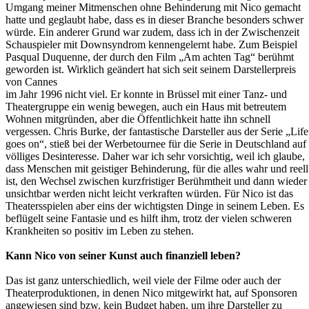
Umgang meiner Mitmenschen ohne Behinderung mit Nico gemacht
hatte und geglaubt habe, dass es in dieser Branche besonders schwer
würde. Ein anderer Grund war zudem, dass ich in der Zwischenzeit
Schauspieler mit Downsyndrom kennengelernt habe. Zum Beispiel
Pasqual Duquenne, der durch den Film „Am achten Tag“ berühmt
geworden ist. Wirklich geändert hat sich seit seinem Darstellerpreis
von Cannes
im Jahr 1996 nicht viel. Er konnte in Brüssel mit einer Tanz- und
Theatergruppe ein wenig bewegen, auch ein Haus mit betreutem
Wohnen mitgründen, aber die Öffentlichkeit hatte ihn schnell
vergessen. Chris Burke, der fantastische Darsteller aus der Serie „Life
goes on“, stieß bei der Werbetournee für die Serie in Deutschland auf
völliges Desinteresse. Daher war ich sehr vorsichtig, weil ich glaube,
dass Menschen mit geistiger Behinderung, für die alles wahr und reell
ist, den Wechsel zwischen kurzfristiger Berühmtheit und dann wieder
unsichtbar werden nicht leicht verkraften würden. Für Nico ist das
Theatersspielen aber eins der wichtigsten Dinge in seinem Leben. Es
beflügelt seine Fantasie und es hilft ihm, trotz der vielen schweren
Krankheiten so positiv im Leben zu stehen.
Kann Nico von seiner Kunst auch finanziell leben?
Das ist ganz unterschiedlich, weil viele der Filme oder auch der
Theaterproduktionen, in denen Nico mitgewirkt hat, auf Sponsoren
angewiesen sind bzw. kein Budget haben, um ihre Darsteller zu