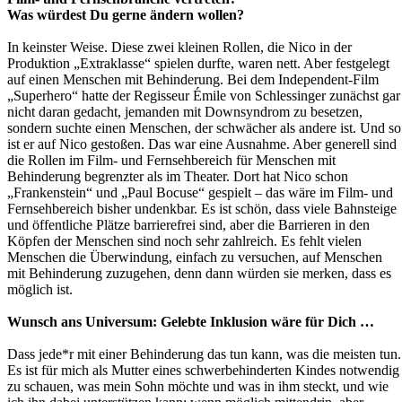
Was würdest Du gerne ändern wollen?
In keinster Weise. Diese zwei kleinen Rollen, die Nico in der
Produktion „Extraklasse“ spielen durfte, waren nett. Aber festgelegt
auf einen Menschen mit Behinderung. Bei dem Independent-Film
„Superhero“ hatte der Regisseur Émile von Schlessinger zunächst gar
nicht daran gedacht, jemanden mit Downsyndrom zu besetzen,
sondern suchte einen Menschen, der schwächer als andere ist. Und so
ist er auf Nico gestoßen. Das war eine Ausnahme. Aber generell sind
die Rollen im Film- und Fernsehbereich für Menschen mit
Behinderung begrenzter als im Theater. Dort hat Nico schon
„Frankenstein“ und „Paul Bocuse“ gespielt – das wäre im Film- und
Fernsehbereich bisher undenkbar. Es ist schön, dass viele Bahnsteige
und öffentliche Plätze barrierefrei sind, aber die Barrieren in den
Köpfen der Menschen sind noch sehr zahlreich. Es fehlt vielen
Menschen die Überwindung, einfach zu versuchen, auf Menschen
mit Behinderung zuzugehen, denn dann würden sie merken, dass es
möglich ist.
Wunsch ans Universum: Gelebte Inklusion wäre für Dich …
Dass jede*r mit einer Behinderung das tun kann, was die meisten tun.
Es ist für mich als Mutter eines schwerbehinderten Kindes notwendig
zu schauen, was mein Sohn möchte und was in ihm steckt, und wie