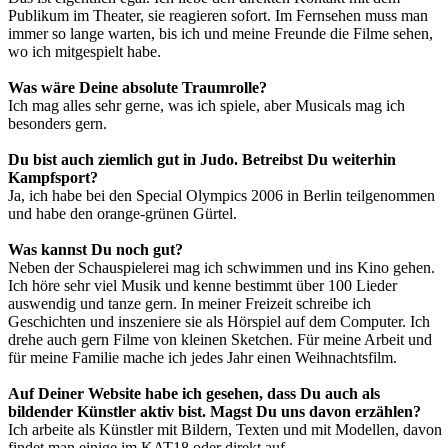
Publikum im Theater, sie reagieren sofort. Im Fernsehen muss man
immer so lange warten, bis ich und meine Freunde die Filme sehen,
wo ich mitgespielt habe.
Was wäre Deine absolute Traumrolle?
Ich mag alles sehr gerne, was ich spiele, aber Musicals mag ich
besonders gern.
Du bist auch ziemlich gut in Judo. Betreibst Du weiterhin
Kampfsport?
Ja, ich habe bei den Special Olympics 2006 in Berlin teilgenommen
und habe den orange-grünen Gürtel.
Was kannst Du noch gut?
Neben der Schauspielerei mag ich schwimmen und ins Kino gehen.
Ich höre sehr viel Musik und kenne bestimmt über 100 Lieder
auswendig und tanze gern. In meiner Freizeit schreibe ich
Geschichten und inszeniere sie als Hörspiel auf dem Computer. Ich
drehe auch gern Filme von kleinen Sketchen. Für meine Arbeit und
für meine Familie mache ich jedes Jahr einen Weihnachtsfilm.
Auf Deiner Website habe ich gesehen, dass Du auch als
bildender Künstler aktiv bist. Magst Du uns davon erzählen?
Ich arbeite als Künstler mit Bildern, Texten und mit Modellen, davon
findet man einige im KAT18 oder direkt auf