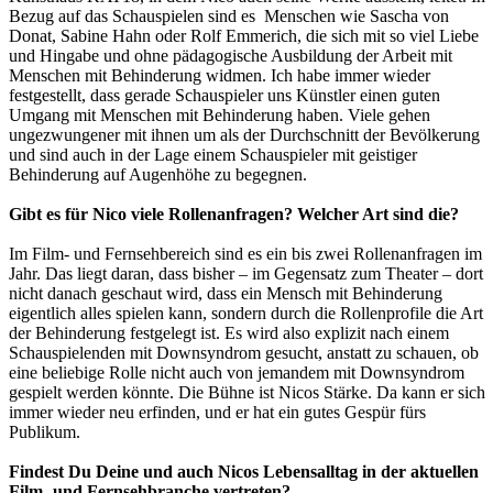
Bezug auf das Schauspielen sind es Menschen wie Sascha von
Donat, Sabine Hahn oder Rolf Emmerich, die sich mit so viel Liebe
und Hingabe und ohne pädagogische Ausbildung der Arbeit mit
Menschen mit Behinderung widmen. Ich habe immer wieder
festgestellt, dass gerade Schauspieler uns Künstler einen guten
Umgang mit Menschen mit Behinderung haben. Viele gehen
ungezwungener mit ihnen um als der Durchschnitt der Bevölkerung
und sind auch in der Lage einem Schauspieler mit geistiger
Behinderung auf Augenhöhe zu begegnen.
Gibt es für Nico viele Rollenanfragen? Welcher Art sind die?
Im Film- und Fernsehbereich sind es ein bis zwei Rollenanfragen im
Jahr. Das liegt daran, dass bisher – im Gegensatz zum Theater – dort
nicht danach geschaut wird, dass ein Mensch mit Behinderung
eigentlich alles spielen kann, sondern durch die Rollenprofile die Art
der Behinderung festgelegt ist. Es wird also explizit nach einem
Schauspielenden mit Downsyndrom gesucht, anstatt zu schauen, ob
eine beliebige Rolle nicht auch von jemandem mit Downsyndrom
gespielt werden könnte. Die Bühne ist Nicos Stärke. Da kann er sich
immer wieder neu erfinden, und er hat ein gutes Gespür fürs
Publikum.
Findest Du Deine und auch Nicos Lebensalltag in der aktuellen
Film- und Fernsehbranche vertreten?