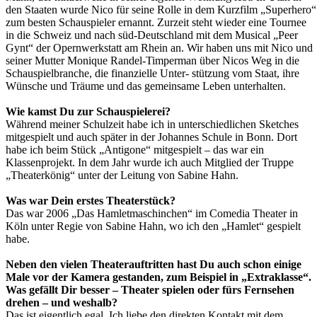
den Staaten wurde Nico für seine Rolle in dem Kurzfilm „Superhero“
zum besten Schauspieler ernannt. Zurzeit steht wieder eine Tournee
in die Schweiz und nach süd-Deutschland mit dem Musical „Peer
Gynt“ der Opernwerkstatt am Rhein an. Wir haben uns mit Nico und
seiner Mutter Monique Randel-Timperman über Nicos Weg in die
Schauspielbranche, die finanzielle Unter- stützung vom Staat, ihre
Wünsche und Träume und das gemeinsame Leben unterhalten.
Wie kamst Du zur Schauspielerei?
Während meiner Schulzeit habe ich in unterschiedlichen Sketches
mitgespielt und auch später in der Johannes Schule in Bonn. Dort
habe ich beim Stück „Antigone“ mitgespielt – das war ein
Klassenprojekt. In dem Jahr wurde ich auch Mitglied der Truppe
„Theaterkönig“ unter der Leitung von Sabine Hahn.
Was war Dein erstes Theaterstück?
Das war 2006 „Das Hamletmaschinchen“ im Comedia Theater in
Köln unter Regie von Sabine Hahn, wo ich den „Hamlet“ gespielt
habe.
Neben den vielen Theaterauftritten hast Du auch schon einige
Male vor der Kamera gestanden, zum Beispiel in „Extraklasse“.
Was gefällt Dir besser – Theater spielen oder fürs Fernsehen
drehen – und weshalb?
Das ist eigentlich egal. Ich liebe den direkten Kontakt mit dem