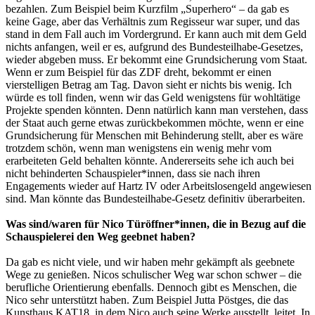
bezahlen. Zum Beispiel beim Kurzfilm „Superhero“ – da gab es
keine Gage, aber das Verhältnis zum Regisseur war super, und das
stand in dem Fall auch im Vordergrund. Er kann auch mit dem Geld
nichts anfangen, weil er es, aufgrund des Bundesteilhabe-Gesetzes,
wieder abgeben muss. Er bekommt eine Grundsicherung vom Staat.
Wenn er zum Beispiel für das ZDF dreht, bekommt er einen
vierstelligen Betrag am Tag. Davon sieht er nichts bis wenig. Ich
würde es toll finden, wenn wir das Geld wenigstens für wohltätige
Projekte spenden könnten. Denn natürlich kann man verstehen, dass
der Staat auch gerne etwas zurückbekommen möchte, wenn er eine
Grundsicherung für Menschen mit Behinderung stellt, aber es wäre
trotzdem schön, wenn man wenigstens ein wenig mehr vom
erarbeiteten Geld behalten könnte. Andererseits sehe ich auch bei
nicht behinderten Schauspieler*innen, dass sie nach ihren
Engagements wieder auf Hartz IV oder Arbeitslosengeld angewiesen
sind. Man könnte das Bundesteilhabe-Gesetz definitiv überarbeiten.
Was sind/waren für Nico Türöffner*innen, die in Bezug auf die
Schauspielerei den Weg geebnet haben?
Da gab es nicht viele, und wir haben mehr gekämpft als geebnete
Wege zu genießen. Nicos schulischer Weg war schon schwer – die
berufliche Orientierung ebenfalls. Dennoch gibt es Menschen, die
Nico sehr unterstützt haben. Zum Beispiel Jutta Pöstges, die das
Kunsthaus KAT18, in dem Nico auch seine Werke ausstellt, leitet. In