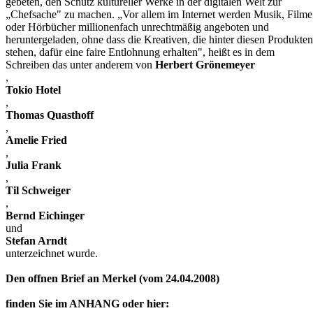
gebeten, den Schutz kultureller Werke in der digitalen Welt zur
„Chefsache" zu machen. „Vor allem im Internet werden Musik, Filme
oder Hörbücher millionenfach unrechtmäßig angeboten und
heruntergeladen, ohne dass die Kreativen, die hinter diesen Produkten
stehen, dafür eine faire Entlohnung erhalten", heißt es in dem
Schreiben das unter anderem von
Herbert Grönemeyer
,
Tokio Hotel
,
Thomas Quasthoff
,
Amelie Fried
,
Julia Frank
,
Til Schweiger
,
Bernd Eichinger
und
Stefan Arndt
unterzeichnet wurde.
Den offnen Brief an Merkel (vom 24.04.2008)
finden Sie im
ANHANG
oder hier: