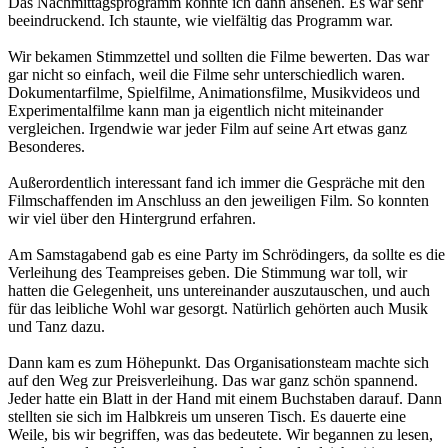
Das Nachmittagsprogramm konnte ich dann ansehen. Es war sehr
beeindruckend. Ich staunte, wie vielfältig das Programm war.
Wir bekamen Stimmzettel und sollten die Filme bewerten. Das war
gar nicht so einfach, weil die Filme sehr unterschiedlich waren.
Dokumentarfilme, Spielfilme, Animationsfilme, Musikvideos und
Experimentalfilme kann man ja eigentlich nicht miteinander
vergleichen. Irgendwie war jeder Film auf seine Art etwas ganz
Besonderes.
Außerordentlich interessant fand ich immer die Gespräche mit den
Filmschaffenden im Anschluss an den jeweiligen Film. So konnten
wir viel über den Hintergrund erfahren.
Am Samstagabend gab es eine Party im Schrödingers, da sollte es die
Verleihung des Teampreises geben. Die Stimmung war toll, wir
hatten die Gelegenheit, uns untereinander auszutauschen, und auch
für das leibliche Wohl war gesorgt. Natürlich gehörten auch Musik
und Tanz dazu.
Dann kam es zum Höhepunkt. Das Organisationsteam machte sich
auf den Weg zur Preisverleihung. Das war ganz schön spannend.
Jeder hatte ein Blatt in der Hand mit einem Buchstaben darauf. Dann
stellten sie sich im Halbkreis um unseren Tisch. Es dauerte eine
Weile, bis wir begriffen, was das bedeutete. Wir begannen zu lesen,