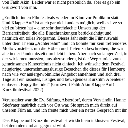
von Fatih Akin. Leider war er nicht persönlich da, aber es gab ein
Grußwort von ihm.
„Endlich finden Filmfestivals wieder im Kino vor Publikum statt.
Und Klappe Auf! ist auch gar nicht anders möglich, weil es live so
viel zu bieten hat – eine sehr durchdachte Umsetzung der
Barrierefreiheit, die alle Einschränkungen berücksichtigt und
natürlich ein tolles Programm. Dieses Jahr steht die Filmauswahl
unter dem Thema „Achterbahn“ und ich könnte mir kein treffenderes
Motto vorstellen, um die Höhen und Tiefen zu beschreiben, die wir
alle in der Pandemiezeit durchlebt haben. Aber nach so langer Zeit, in
der wir lernen mussten, uns abzusondern, ist der Weg zurück zum
gemeinsamen Kinoerlebnis nicht einfach. Ich wünsche dem Festival
neugierige, unternehmungslustige Besucher, die dieses für Hamburg
nach wie vor außergewöhnliche Angebot annehmen und sich drei
Tage auf ein rasantes, lustiges und bewegendes Kurzfilm-Abenteuer
einlassen. Enjoy the ride!“ (Grußwort Fatih Akin Klappe Auf!
Kurzfilmfestival 2022)
Veranstalter war die Ev. Stiftung Alsterdorf, deren Vorständin Hanne
Stiefvater natürlich auch vor Ort war. Sie sprach mich direkt auf
unseren Film an, und ich freute mich über ein nettes Gespräch mit ihr.
Das Klappe auf! Kurzfilmfestival ist wirklich ein inklusives Festival,
bei dem niemand ausgegrenzt wird.