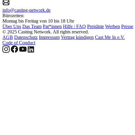
info@casting-network.de
Bürozeiten:
Montag bis Freitag von 10 bis 18 Uhr
Über Uns
Das Team
Pat*innen
Hilfe / FAQ
Preisliste
Werben
Presse
© 2025 Casting Network. All rights reserved.
AGB
Datenschutz
Impressum
Vertrag kündigen
Cast Me In e.V.
Code of Conduct