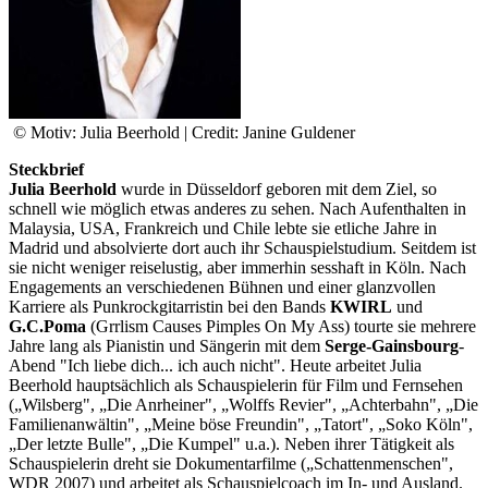
© Motiv: Julia Beerhold | Credit: Janine Guldener
Steckbrief
Julia Beerhold
wurde in Düsseldorf geboren mit dem Ziel, so
schnell wie möglich etwas anderes zu sehen. Nach Aufenthalten in
Malaysia, USA, Frankreich und Chile lebte sie etliche Jahre in
Madrid und absolvierte dort auch ihr Schauspielstudium. Seitdem ist
sie nicht weniger reiselustig, aber immerhin sesshaft in Köln. Nach
Engagements an verschiedenen Bühnen und einer glanzvollen
Karriere als Punkrockgitarristin bei den Bands
KWIRL
und
G.C.Poma
(Grrlism Causes Pimples On My Ass) tourte sie mehrere
Jahre lang als Pianistin und Sängerin mit dem
Serge-Gainsbourg
-
Abend "Ich liebe dich... ich auch nicht". Heute arbeitet Julia
Beerhold hauptsächlich als Schauspielerin für Film und Fernsehen
(„Wilsberg", „Die Anrheiner", „Wolffs Revier", „Achterbahn", „Die
Familienanwältin", „Meine böse Freundin", „Tatort", „Soko Köln",
„Der letzte Bulle", „Die Kumpel" u.a.). Neben ihrer Tätigkeit als
Schauspielerin dreht sie Dokumentarfilme („Schattenmenschen",
WDR 2007) und arbeitet als Schauspielcoach im In- und Ausland.