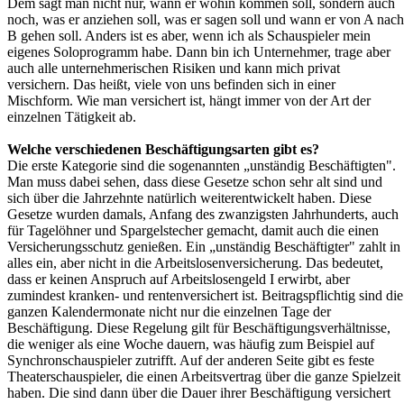
Dem sagt man nicht nur, wann er wohin kommen soll, sondern auch
noch, was er anziehen soll, was er sagen soll und wann er von A nach
B gehen soll. Anders ist es aber, wenn ich als Schauspieler mein
eigenes Soloprogramm habe. Dann bin ich Unternehmer, trage aber
auch alle unternehmerischen Risiken und kann mich privat
versichern. Das heißt, viele von uns befinden sich in einer
Mischform. Wie man versichert ist, hängt immer von der Art der
einzelnen Tätigkeit ab.
Welche verschiedenen Beschäftigungsarten gibt es?
Die erste Kategorie sind die sogenannten „unständig Beschäftigten".
Man muss dabei sehen, dass diese Gesetze schon sehr alt sind und
sich über die Jahrzehnte natürlich weiterentwickelt haben. Diese
Gesetze wurden damals, Anfang des zwanzigsten Jahrhunderts, auch
für Tagelöhner und Spargelstecher gemacht, damit auch die einen
Versicherungsschutz genießen. Ein „unständig Beschäftigter" zahlt in
alles ein, aber nicht in die Arbeitslosenversicherung. Das bedeutet,
dass er keinen Anspruch auf Arbeitslosengeld I erwirbt, aber
zumindest kranken- und rentenversichert ist. Beitragspflichtig sind die
ganzen Kalendermonate nicht nur die einzelnen Tage der
Beschäftigung. Diese Regelung gilt für Beschäftigungsverhältnisse,
die weniger als eine Woche dauern, was häufig zum Beispiel auf
Synchronschauspieler zutrifft. Auf der anderen Seite gibt es feste
Theaterschauspieler, die einen Arbeitsvertrag über die ganze Spielzeit
haben. Die sind dann über die Dauer ihrer Beschäftigung versichert