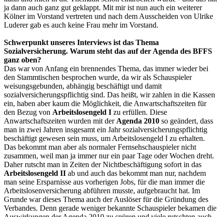
ja dann auch ganz gut geklappt. Mit mir ist nun auch ein weiterer
Kölner im Vorstand vertreten und nach dem Ausscheiden von Ulrike
Luderer gab es auch keine Frau mehr im Vorstand.
Schwerpunkt unseres Interviews ist das Thema
Sozialversicherung. Warum steht das auf der Agenda des BFFS
ganz oben?
Das war von Anfang ein brennendes Thema, das immer wieder bei
den Stammtischen besprochen wurde, da wir als Schauspieler
weisungsgebunden, abhängig beschäftigt und damit
sozialversicherungspflichtig sind. Das heißt, wir zahlen in die Kassen
ein, haben aber kaum die Möglichkeit, die Anwartschaftszeiten für
den Bezug von
Arbeitslosengeld I
zu erfüllen. Diese
Anwartschaftszeiten wurden mit der
Agenda 2010
so geändert, dass
man in zwei Jahren insgesamt ein Jahr sozialversicherungspflichtig
beschäftigt gewesen sein muss, um Arbeitslosengeld I zu erhalten.
Das bekommt man aber als normaler Fernsehschauspieler nicht
zusammen, weil man ja immer nur ein paar Tage oder Wochen dreht.
Daher rutscht man in Zeiten der Nichtbeschäftigung sofort in das
Arbeitslosengeld II
ab und auch das bekommt man nur, nachdem
man seine Ersparnisse aus vorherigen Jobs, für die man immer die
Arbeitslosenversicherung abführen musste, aufgebraucht hat. Im
Grunde war dieses Thema auch der Auslöser für die Gründung des
Verbandes. Denn gerade weniger bekannte Schauspieler bekamen die
Auswirkungen der Agenda 2010 zu spüren und viele rutschten auch