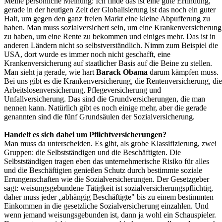
Meine persönliche Meinung: Ich finde das ist eine gute Erfindung,
gerade in der heutigen Zeit der Globalisierung ist das noch ein guter
Halt, um gegen den ganz freien Markt eine kleine Abpufferung zu
haben. Man muss sozialversichert sein, um eine Krankenversicherung
zu haben, um eine Rente zu bekommen und einiges mehr. Das ist in
anderen Ländern nicht so selbstverständlich. Nimm zum Beispiel die
USA, dort wurde es immer noch nicht geschafft, eine
Krankenversicherung auf staatlicher Basis auf die Beine zu stellen.
Man sieht ja gerade, wie hart
Barack Obama
darum kämpfen muss.
Bei uns gibt es die Krankenversicherung, die Rentenversicherung, die
Arbeitslosenversicherung, Pflegeversicherung und
Unfallversicherung. Das sind die Grundversicherungen, die man
nennen kann. Natürlich gibt es noch einige mehr, aber die gerade
genannten sind die fünf Grundsäulen der Sozialversicherung.
Handelt es sich dabei um Pflichtversicherungen?
Man muss da unterscheiden. Es gibt, als grobe Klassifizierung, zwei
Gruppen: die Selbstständigen und die Beschäftigten. Die
Selbstständigen tragen eben das unternehmerische Risiko für alles
und die Beschäftigten genießen Schutz durch bestimmte soziale
Errungenschaften wie die Sozialversicherungen. Der Gesetzgeber
sagt: weisungsgebundene Tätigkeit ist sozialversicherungspflichtig,
daher muss jeder „abhängig Beschäftigte" bis zu einem bestimmten
Einkommen in die gesetzliche Sozialversicherung einzahlen. Und
wenn jemand weisungsgebunden ist, dann ja wohl ein Schauspieler.