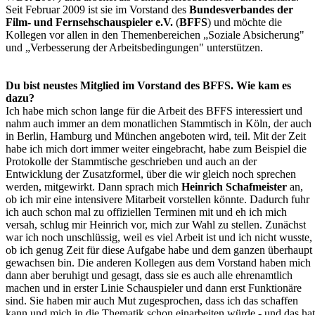
Seit Februar 2009 ist sie im Vorstand des
Bundesverbandes der
Film- und Fernsehschauspieler e.V.
(
BFFS
) und möchte die
Kollegen vor allen in den Themenbereichen „Soziale Absicherung"
und „Verbesserung der Arbeitsbedingungen" unterstützen.
Du bist neustes Mitglied im Vorstand des BFFS. Wie kam es
dazu?
Ich habe mich schon lange für die Arbeit des BFFS interessiert und
nahm auch immer an dem monatlichen Stammtisch in Köln, der auch
in Berlin, Hamburg und München angeboten wird, teil. Mit der Zeit
habe ich mich dort immer weiter eingebracht, habe zum Beispiel die
Protokolle der Stammtische geschrieben und auch an der
Entwicklung der Zusatzformel, über die wir gleich noch sprechen
werden, mitgewirkt. Dann sprach mich
Heinrich Schafmeister
an,
ob ich mir eine intensivere Mitarbeit vorstellen könnte. Dadurch fuhr
ich auch schon mal zu offiziellen Terminen mit und eh ich mich
versah, schlug mir Heinrich vor, mich zur Wahl zu stellen. Zunächst
war ich noch unschlüssig, weil es viel Arbeit ist und ich nicht wusste,
ob ich genug Zeit für diese Aufgabe habe und dem ganzen überhaupt
gewachsen bin. Die anderen Kollegen aus dem Vorstand haben mich
dann aber beruhigt und gesagt, dass sie es auch alle ehrenamtlich
machen und in erster Linie Schauspieler und dann erst Funktionäre
sind. Sie haben mir auch Mut zugesprochen, dass ich das schaffen
kann und mich in die Thematik schon einarbeiten würde - und das hat