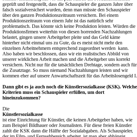
geprüft und festgestellt, dass die Schauspieler die ganzen Jahre über
falsch sozialversichert wurden, denn man müsste den Schauspieler
über den ganzen Produktionszeitraum versichern. Bei einem
Produktionszeitraum von einem Jahr ist das natürlich sehr
problematisch. Das könnte sich keine Produktion leisten. Würden die
Produktionsfirmen weiterhin von diesen horrenden Nachzahlungen
belastet, gingen unsere Arbeitgeber pleite und das Geld käme
hinterher nicht einmal uns zu Gute, da es meist nicht mehr den
einzelnen Arbeitnehmern entsprechend zugeordnet werden kann.
Also haben wir beschlossen, dass wir ein realistisches Abbild von
unserer wirklichen Arbeit machen und die Arbeitgeber uns korrekt
versichern. Nicht nur für die tatsächlichen Drehtage, sondern auch für
die Zusatztage. So muss niemand Nachzahlungen leisten und wir
kommen eher auf unsere Anwartschaftszeit für das Arbeitslosengeld I.
Dann gibt es ja auch noch die Künstlersozialkasse (KSK). Welche
Kriterien muss ein Schauspieler erfüllen, um dort
hineinzukommen?
Die
Künstlersozialkasse
ist eine Einrichtung für Künstler, die keinen Arbeitgeber haben, wie
zum Beispiel Bildhauer oder Journalisten. Für diese freien Künstler
zahlt die KSK dann die Hälfte der Sozialabgaben. Als Schauspieler,
der im Film- und Fernsehbereich arbeitet, ist man aber abhängig