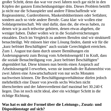
großer Schritt, denn das war vor zwei Jahren noch gar nicht in den
Köpfen der ganzen Entscheidungsträger drin. Dieses Problem betrifft
ja nicht nur die Schauspieler und andere Filmschaffende wie
Regieassistenz, Garderobieren, Maskenbildnerinnen oder Setfahrer,
sondern auch so viele andere Berufe. Ganz klar: wir wollen eine
Solidargemeinschaft. Wir sind dafür, dass die, die etwas haben, zu
denen wir ja auch teilweise gehören, denen etwas abgeben, die
weniger haben. Daher wollen wir in die Sozialversicherungen
einzahlen. Doch im Vergleich zu anderen Berufen sind wir strukturell
benachteiligt. Wir müssen hier eine Lösung finden, damit wir für die
„kurz befristet Beschäftigten" auch soziale Gerechtigkeit erreichen.
Zum 1. August trat dann durch unsere Bemühungen ein
Änderungsgesetz zum Bezug vom Arbeitslosengeld I in Kraft, dass
die soziale Benachteiligung von „kurz befristet Beschäftigten"
abgemildert hat. Diese können nun bereits einen Anspruch auf
Arbeitslosengeld I erwerben, wenn sie innerhalb der Rahmenfrist von
zwei Jahren eine Anwartschaftszeit von nur sechs Monaten
nachweisen können. Die Beschäftigungsverhältnisse dürfen jedoch
mehrheitlich eine Dauer von jeweils sechs Wochen nicht
überschreiten und der Jahresverdienst darf maximal bei 30.240 €
liegen. Das ist noch nicht ideal, aber ein wichtiger Schritt in die
richtige Richtung.
Was hat es mit der Formel über die Leistungs-, Zusatz- und
Dispositionstage auf sich?