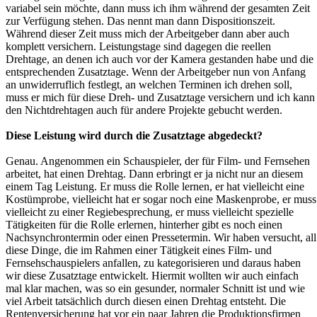
variabel sein möchte, dann muss ich ihm während der gesamten Zeit
zur Verfügung stehen. Das nennt man dann Dispositionszeit.
Während dieser Zeit muss mich der Arbeitgeber dann aber auch
komplett versichern. Leistungstage sind dagegen die reellen
Drehtage, an denen ich auch vor der Kamera gestanden habe und die
entsprechenden Zusatztage. Wenn der Arbeitgeber nun von Anfang
an unwiderruflich festlegt, an welchen Terminen ich drehen soll,
muss er mich für diese Dreh- und Zusatztage versichern und ich kann
den Nichtdrehtagen auch für andere Projekte gebucht werden.
Diese Leistung wird durch die Zusatztage abgedeckt?
Genau. Angenommen ein Schauspieler, der für Film- und Fernsehen
arbeitet, hat einen Drehtag. Dann erbringt er ja nicht nur an diesem
einem Tag Leistung. Er muss die Rolle lernen, er hat vielleicht eine
Kostümprobe, vielleicht hat er sogar noch eine Maskenprobe, er muss
vielleicht zu einer Regiebesprechung, er muss vielleicht spezielle
Tätigkeiten für die Rolle erlernen, hinterher gibt es noch einen
Nachsynchrontermin oder einen Pressetermin. Wir haben versucht, all
diese Dinge, die im Rahmen einer Tätigkeit eines Film- und
Fernsehschauspielers anfallen, zu kategorisieren und daraus haben
wir diese Zusatztage entwickelt. Hiermit wollten wir auch einfach
mal klar machen, was so ein gesunder, normaler Schnitt ist und wie
viel Arbeit tatsächlich durch diesen einen Drehtag entsteht. Die
Rentenversicherung hat vor ein paar Jahren die Produktionsfirmen