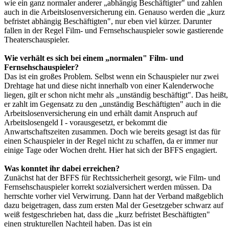
wie ein ganz normaler anderer „abhängig Beschäftigter" und zahlen
auch in die Arbeitslosenversicherung ein. Genauso werden die „kurz
befristet abhängig Beschäftigten", nur eben viel kürzer. Darunter
fallen in der Regel Film- und Fernsehschauspieler sowie gastierende
Theaterschauspieler.
Wie verhält es sich bei einem „normalen" Film- und
Fernsehschauspieler?
Das ist ein großes Problem. Selbst wenn ein Schauspieler nur zwei
Drehtage hat und diese nicht innerhalb von einer Kalenderwoche
liegen, gilt er schon nicht mehr als „unständig beschäftigt". Das heißt,
er zahlt im Gegensatz zu den „unständig Beschäftigten" auch in die
Arbeitslosenversicherung ein und erhält damit Anspruch auf
Arbeitslosengeld I - vorausgesetzt, er bekommt die
Anwartschaftszeiten zusammen. Doch wie bereits gesagt ist das für
einen Schauspieler in der Regel nicht zu schaffen, da er immer nur
einige Tage oder Wochen dreht. Hier hat sich der BFFS engagiert.
Was konntet ihr dabei erreichen?
Zunächst hat der BFFS für Rechtssicherheit gesorgt, wie Film- und
Fernsehschauspieler korrekt sozialversichert werden müssen. Da
herrschte vorher viel Verwirrung. Dann hat der Verband maßgeblich
dazu beigetragen, dass zum ersten Mal der Gesetzgeber schwarz auf
weiß festgeschrieben hat, dass die „kurz befristet Beschäftigten"
einen strukturellen Nachteil haben. Das ist ein