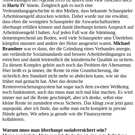
in
Hartz IV
hinein. Zeitgleich gab es noch eine
Verleumdungsgeschichte in den Medien, dass bekannte Schauspieler
Arbeitslosengeld abzocken würden. Dabei wurde nur nie erwähnt,
dass eben die wenigsten Schauspieler die Anwartschaftszeiten
überhaupt erfüllen können und damit überhaupt keinen Anspruch auf
Arbeitslosengeld I haben. Auf jeden Fall war die Stimmung
dementsprechend am Boden, weil viele Schauspieler ums Überleben
kämpfen mussten und andere der Hetze ausgesetzt waren.
Michael
Brandner
war es dann, der die Gründung eines Verbandes anregte,
um verlässliche Sozialstandards und bessere Arbeitsbedingungen zu
erreichen und damit letztendlich die künstlerische Qualität zu sichern.
Zu diesem Komplex gehört auch noch das Problem der Altersarmut.
Hier heißt es ja immer, die Rente ist eine Grundsicherung, die
sicherlich den Standard nicht mehr so abdecken kann, wie sie das
früher mal gemacht hat. Aber das deutsche
Rentenversicherungssystem hat sogar nach dem zweiten Weltkrieg
noch funktioniert, auch das muss man sich mal klar machen. Es wird
immer nur auf die Rente geschimpft, aber ich denke, selbst eine
kleine Rente ist zumindest etwas Sicheres. Das klingt zwar jetzt ganz
unpopulär, aber ich finde, das sollte man nicht komplett in private
Hände geben. Wir sehen ja gerade wie die Finanzsysteme
kollabieren.
Warum muss man überhaupt sozialversichert sein?