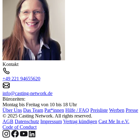
Kontakt
+49 221 94655620
info@casting-network.de
Bürozeiten:
Montag bis Freitag von 10 bis 18 Uhr
Über Uns
Das Team
Pat*innen
Hilfe / FAQ
Preisliste
Werben
Presse
© 2025 Casting Network. All rights reserved.
AGB
Datenschutz
Impressum
Vertrag kündigen
Cast Me In e.V.
Code of Conduct