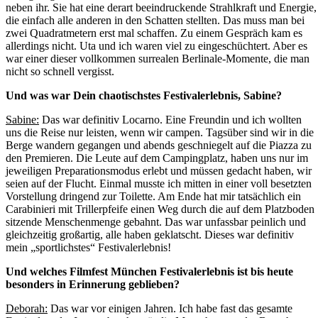
neben ihr. Sie hat eine derart beeindruckende Strahlkraft und Energie,
die einfach alle anderen in den Schatten stellten. Das muss man bei
zwei Quadratmetern erst mal schaffen. Zu einem Gespräch kam es
allerdings nicht. Uta und ich waren viel zu eingeschüchtert. Aber es
war einer dieser vollkommen surrealen Berlinale-Momente, die man
nicht so schnell vergisst.
Und was war Dein chaotischstes Festivalerlebnis, Sabine?
Sabine:
Das war definitiv Locarno. Eine Freundin und ich wollten
uns die Reise nur leisten, wenn wir campen. Tagsüber sind wir in die
Berge wandern gegangen und abends geschniegelt auf die Piazza zu
den Premieren. Die Leute auf dem Campingplatz, haben uns nur im
jeweiligen Preparationsmodus erlebt und müssen gedacht haben, wir
seien auf der Flucht. Einmal musste ich mitten in einer voll besetzten
Vorstellung dringend zur Toilette. Am Ende hat mir tatsächlich ein
Carabinieri mit Trillerpfeife einen Weg durch die auf dem Platzboden
sitzende Menschenmenge gebahnt. Das war unfassbar peinlich und
gleichzeitig großartig, alle haben geklatscht. Dieses war definitiv
mein „sportlichstes“ Festivalerlebnis!
Und welches Filmfest München Festivalerlebnis ist bis heute
besonders in Erinnerung geblieben?
Deborah:
Das war vor einigen Jahren. Ich habe fast das gesamte