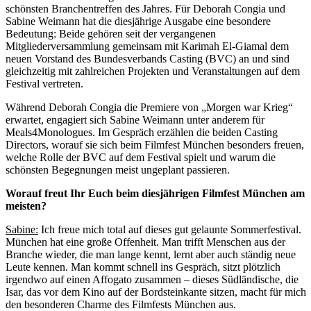
schönsten Branchentreffen des Jahres. Für Deborah Congia und
Sabine Weimann hat die diesjährige Ausgabe eine besondere
Bedeutung: Beide gehören seit der vergangenen
Mitgliederversammlung gemeinsam mit Karimah El-Giamal dem
neuen Vorstand des Bundesverbands Casting (BVC) an und sind
gleichzeitig mit zahlreichen Projekten und Veranstaltungen auf dem
Festival vertreten.
Während Deborah Congia die Premiere von „Morgen war Krieg“
erwartet, engagiert sich Sabine Weimann unter anderem für
Meals4Monologues. Im Gespräch erzählen die beiden Casting
Directors, worauf sie sich beim Filmfest München besonders freuen,
welche Rolle der BVC auf dem Festival spielt und warum die
schönsten Begegnungen meist ungeplant passieren.
Worauf freut Ihr Euch beim diesjährigen Filmfest München am
meisten?
Sabine:
Ich freue mich total auf dieses gut gelaunte Sommerfestival.
München hat eine große Offenheit. Man trifft Menschen aus der
Branche wieder, die man lange kennt, lernt aber auch ständig neue
Leute kennen. Man kommt schnell ins Gespräch, sitzt plötzlich
irgendwo auf einen Affogato zusammen – dieses Südländische, die
Isar, das vor dem Kino auf der Bordsteinkante sitzen, macht für mich
den besonderen Charme des Filmfests München aus.