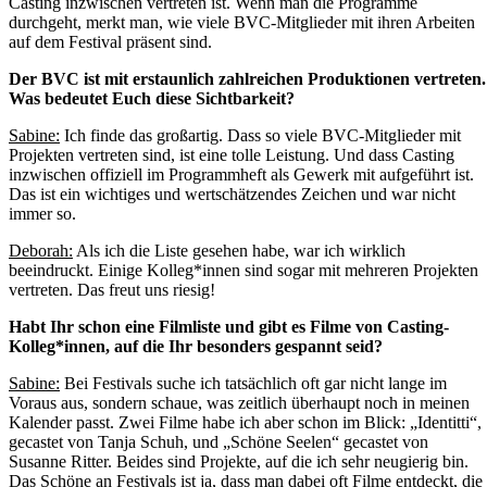
Casting inzwischen vertreten ist. Wenn man die Programme
durchgeht, merkt man, wie viele BVC-Mitglieder mit ihren Arbeiten
auf dem Festival präsent sind.
Der BVC ist mit erstaunlich zahlreichen Produktionen vertreten.
Was bedeutet Euch diese Sichtbarkeit?
Sabine:
Ich finde das großartig. Dass so viele BVC-Mitglieder mit
Projekten vertreten sind, ist eine tolle Leistung. Und dass Casting
inzwischen offiziell im Programmheft als Gewerk mit aufgeführt ist.
Das ist ein wichtiges und wertschätzendes Zeichen und war nicht
immer so.
Deborah:
Als ich die Liste gesehen habe, war ich wirklich
beeindruckt. Einige Kolleg*innen sind sogar mit mehreren Projekten
vertreten. Das freut uns riesig!
Habt Ihr schon eine Filmliste und gibt es Filme von Casting-
Kolleg*innen, auf die Ihr besonders gespannt seid?
Sabine:
Bei Festivals suche ich tatsächlich oft gar nicht lange im
Voraus aus, sondern schaue, was zeitlich überhaupt noch in meinen
Kalender passt. Zwei Filme habe ich aber schon im Blick: „Identitti“,
gecastet von Tanja Schuh, und „Schöne Seelen“ gecastet von
Susanne Ritter. Beides sind Projekte, auf die ich sehr neugierig bin.
Das Schöne an Festivals ist ja, dass man dabei oft Filme entdeckt, die