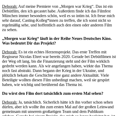
Deborah:
Auf meine Premiere von „Morgen war Krieg“. Das ist ein
Debütfilm, den ich gecastet habe. Außerdem finde ich das Filmfest
München immer besonders schön, weil es so intim ist. Ich freue mich
sehr darauf, Casting-Kolleg*innen zu treffen, die ich sonst nicht so
regelmäßig sehe, und hoffentlich auch den einen oder anderen Film
zu sehen.
„Morgen war Krieg“ läuft in der Reihe Neues Deutsches Kino.
Was bedeutet Dir das Projekt?
Deborah:
Es ist ein echtes Herzensprojekt. Das erste Treffen mit
Regisseur Nicolas Ehret war bereits 2020. Gerade bei Debütfilmen ist
der Weg oft lang, bis die Finanzierung steht und der Film wirklich
gedreht werden kann. Als wir angefangen haben, wirkte das Thema
noch fast abstrakt. Dann begann der Krieg in der Ukraine, und
plötzlich bekam die Geschichte eine ganz andere Aktualität. Viele
Beteiligte wollten diesen Film unbedingt machen, weil sie gespürt
haben, wie wichtig und berührend das Thema ist.
Du wirst den Film dort tatsächlich zum ersten Mal sehen?
Deborah:
Ja, tatsächlich. Sicherlich hätte ich ihn vorher schon sehen
dürfen, aber ich wollte ihn zum ersten Mal auf der großen Leinwand
gemeinsam mit unserem großartigen Team und dem Publikum