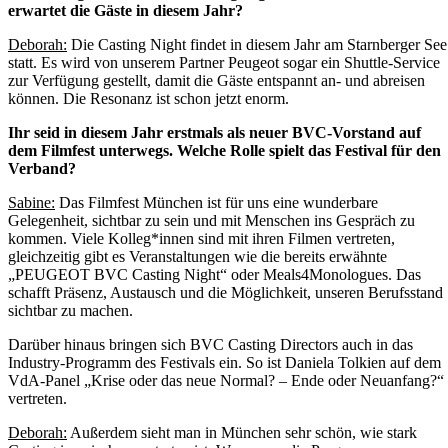
erwartet die Gäste in diesem Jahr?
Deborah:
Die Casting Night findet in diesem Jahr am Starnberger See
statt. Es wird von unserem Partner Peugeot sogar ein Shuttle-Service
zur Verfügung gestellt, damit die Gäste entspannt an- und abreisen
können. Die Resonanz ist schon jetzt enorm.
Ihr seid in diesem Jahr erstmals als neuer BVC-Vorstand auf
dem Filmfest unterwegs. Welche Rolle spielt das Festival für den
Verband?
Sabine:
Das Filmfest München ist für uns eine wunderbare
Gelegenheit, sichtbar zu sein und mit Menschen ins Gespräch zu
kommen. Viele Kolleg*innen sind mit ihren Filmen vertreten,
gleichzeitig gibt es Veranstaltungen wie die bereits erwähnte
„PEUGEOT BVC Casting Night“ oder Meals4Monologues. Das
schafft Präsenz, Austausch und die Möglichkeit, unseren Berufsstand
sichtbar zu machen.
Darüber hinaus bringen sich BVC Casting Directors auch in das
Industry-Programm des Festivals ein. So ist Daniela Tolkien auf dem
VdA-Panel „Krise oder das neue Normal? – Ende oder Neuanfang?“
vertreten.
Deborah:
Außerdem sieht man in München sehr schön, wie stark