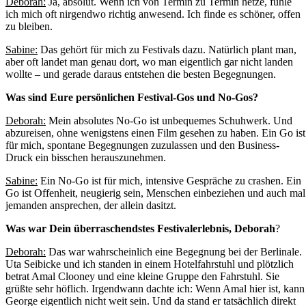
Deborah:
Ja, absolut. Wenn ich von Termin zu Termin hetze, fühle
ich mich oft nirgendwo richtig anwesend. Ich finde es schöner, offen
zu bleiben.
Sabine:
Das gehört für mich zu Festivals dazu. Natürlich plant man,
aber oft landet man genau dort, wo man eigentlich gar nicht landen
wollte – und gerade daraus entstehen die besten Begegnungen.
Was sind Eure persönlichen Festival-Gos und No-Gos?
Deborah:
Mein absolutes No-Go ist unbequemes Schuhwerk. Und
abzureisen, ohne wenigstens einen Film gesehen zu haben. Ein Go ist
für mich, spontane Begegnungen zuzulassen und den Business-
Druck ein bisschen herauszunehmen.
Sabine:
Ein No-Go ist für mich, intensive Gespräche zu crashen. Ein
Go ist Offenheit, neugierig sein, Menschen einbeziehen und auch mal
jemanden ansprechen, der allein dasitzt.
Was war Dein überraschendstes Festivalerlebnis, Deborah
?
Deborah:
Das war wahrscheinlich eine Begegnung bei der Berlinale.
Uta Seibicke und ich standen in einem Hotelfahrstuhl und plötzlich
betrat Amal Clooney und eine kleine Gruppe den Fahrstuhl. Sie
grüßte sehr höflich. Irgendwann dachte ich: Wenn Amal hier ist, kann
George eigentlich nicht weit sein. Und da stand er tatsächlich direkt