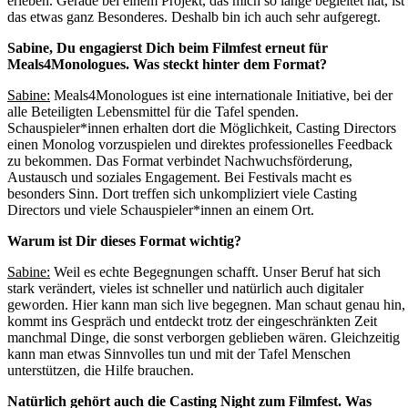
erleben. Gerade bei einem Projekt, das mich so lange begleitet hat, ist
das etwas ganz Besonderes. Deshalb bin ich auch sehr aufgeregt.
Sabine, Du engagierst Dich beim Filmfest erneut für
Meals4Monologues. Was steckt hinter dem Format?
Sabine:
Meals4Monologues ist eine internationale Initiative, bei der
alle Beteiligten Lebensmittel für die Tafel spenden.
Schauspieler*innen erhalten dort die Möglichkeit, Casting Directors
einen Monolog vorzuspielen und direktes professionelles Feedback
zu bekommen. Das Format verbindet Nachwuchsförderung,
Austausch und soziales Engagement. Bei Festivals macht es
besonders Sinn. Dort treffen sich unkompliziert viele Casting
Directors und viele Schauspieler*innen an einem Ort.
Warum ist Dir dieses Format wichtig?
Sabine:
Weil es echte Begegnungen schafft. Unser Beruf hat sich
stark verändert, vieles ist schneller und natürlich auch digitaler
geworden. Hier kann man sich live begegnen. Man schaut genau hin,
kommt ins Gespräch und entdeckt trotz der eingeschränkten Zeit
manchmal Dinge, die sonst verborgen geblieben wären. Gleichzeitig
kann man etwas Sinnvolles tun und mit der Tafel Menschen
unterstützen, die Hilfe brauchen.
Natürlich gehört auch die Casting Night zum Filmfest. Was