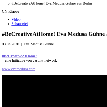
#BeCreativeAtHome! Eva Medusa Gühne aus Berlin
CN Klappe
Video
Schauspiel
#BeCreativeAtHome! Eva Medusa Gühne a
03.04.2020
|
Eva Medusa Gühne
#BeCreativeAtHome!
– eine Initiative von casting-network
www.evamedusa.com