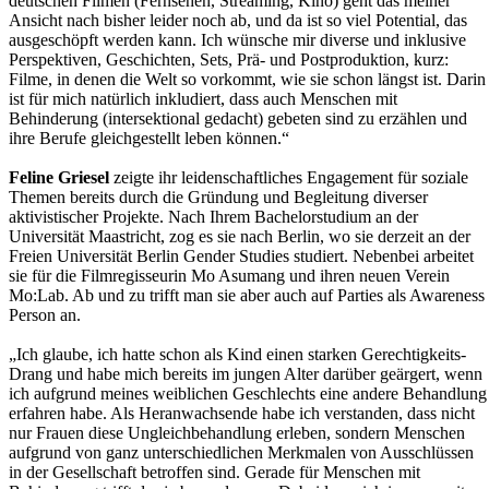
deutschen Filmen (Fernsehen, Streaming, Kino) geht das meiner
Ansicht nach bisher leider noch ab, und da ist so viel Potential, das
ausgeschöpft werden kann. Ich wünsche mir diverse und inklusive
Perspektiven, Geschichten, Sets, Prä- und Postproduktion, kurz:
Filme, in denen die Welt so vorkommt, wie sie schon längst ist. Darin
ist für mich natürlich inkludiert, dass auch Menschen mit
Behinderung (intersektional gedacht) gebeten sind zu erzählen und
ihre Berufe gleichgestellt leben können.“
Feline Griesel
zeigte ihr leidenschaftliches Engagement für soziale
Themen bereits durch die Gründung und Begleitung diverser
aktivistischer Projekte. Nach Ihrem Bachelorstudium an der
Universität Maastricht, zog es sie nach Berlin, wo sie derzeit an der
Freien Universität Berlin Gender Studies studiert. Nebenbei arbeitet
sie für die Filmregisseurin Mo Asumang und ihren neuen Verein
Mo:Lab. Ab und zu trifft man sie aber auch auf Parties als Awareness
Person an.
„Ich glaube, ich hatte schon als Kind einen starken Gerechtigkeits-
Drang und habe mich bereits im jungen Alter darüber geärgert, wenn
ich aufgrund meines weiblichen Geschlechts eine andere Behandlung
erfahren habe. Als Heranwachsende habe ich verstanden, dass nicht
nur Frauen diese Ungleichbehandlung erleben, sondern Menschen
aufgrund von ganz unterschiedlichen Merkmalen von Ausschlüssen
in der Gesellschaft betroffen sind. Gerade für Menschen mit