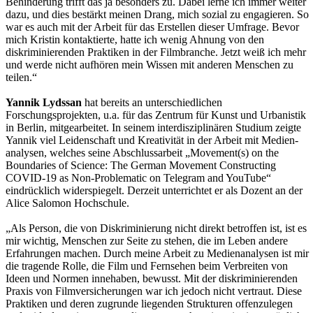
Behinderung trifft das ja besonders zu. Dabei lerne ich immer weiter
dazu, und dies bestärkt meinen Drang, mich sozial zu engagieren. So
war es auch mit der Arbeit für das Erstellen dieser Umfrage. Bevor
mich Kristin kontaktierte, hatte ich wenig Ahnung von den
diskriminierenden Praktiken in der Filmbranche. Jetzt weiß ich mehr
und werde nicht aufhören mein Wissen mit anderen Menschen zu
teilen.“
Yannik Lydssan
hat bereits an unterschiedlichen
Forschungsprojekten, u.a. für das Zentrum für Kunst und Urbanistik
in Berlin, mitgearbeitet. In seinem interdisziplinären Studium zeigte
Yannik viel Leidenschaft und Kreativität in der Arbeit mit Medien-
analysen, welches seine Abschlussarbeit „Movement(s) on the
Boundaries of Science: The German Movement Constructing
COVID-19 as Non-Problematic on Telegram and YouTube“
eindrücklich widerspiegelt. Derzeit unterrichtet er als Dozent an der
Alice Salomon Hochschule
.
„Als Person, die von Diskriminierung nicht direkt betroffen ist, ist es
mir wichtig, Menschen zur Seite zu stehen, die im Leben andere
Erfahrungen machen. Durch meine Arbeit zu Medienanalysen ist mir
die tragende Rolle, die Film und Fernsehen beim Verbreiten von
Ideen und Normen innehaben, bewusst. Mit der diskriminierenden
Praxis von Filmversicherungen war ich jedoch nicht vertraut. Diese
Praktiken und deren zugrunde liegenden Strukturen offenzulegen