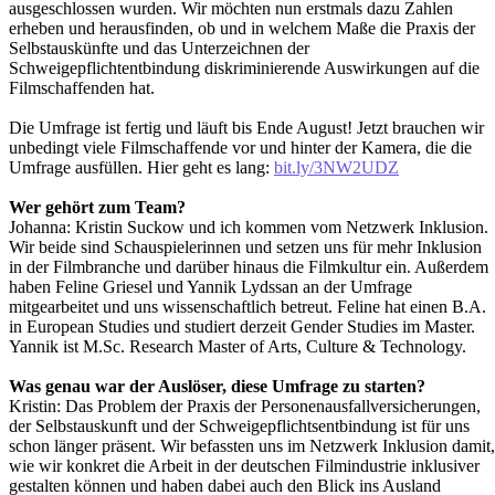
ausgeschlossen wurden. Wir möchten nun erstmals dazu Zahlen
erheben und herausfinden, ob und in welchem Maße die Praxis der
Selbstauskünfte und das Unterzeichnen der
Schweigepflichtentbindung diskriminierende Auswirkungen auf die
Filmschaffenden hat.
Die Umfrage ist fertig und läuft bis Ende August! Jetzt brauchen wir
unbedingt viele Filmschaffende vor und hinter der Kamera, die die
Umfrage ausfüllen. Hier geht es lang:
bit.ly/3NW2UDZ
Wer gehört zum Team?
Johanna:
Kristin Suckow und ich kommen vom Netzwerk Inklusion.
Wir beide sind Schauspielerinnen und setzen uns für mehr Inklusion
in der Filmbranche und darüber hinaus die Filmkultur ein. Außerdem
haben Feline Griesel und Yannik Lydssan an der Umfrage
mitgearbeitet und uns wissenschaftlich betreut. Feline hat einen B.A.
in European Studies und studiert derzeit Gender Studies im Master.
Yannik ist M.Sc. Research Master of Arts, Culture & Technology.
Was genau war der Auslöser, diese Umfrage zu starten?
Kristin:
Das Problem der Praxis der Personenausfallversicherungen,
der Selbstauskunft und der Schweigepflichtsentbindung ist für uns
schon länger präsent. Wir befassten uns im Netzwerk Inklusion damit,
wie wir konkret die Arbeit in der deutschen Filmindustrie inklusiver
gestalten können und haben dabei auch den Blick ins Ausland