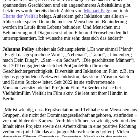
spannendere Geschichten und ein angenehmeres Arbeitsklima gibt.
Letzteres wurde bereits durch Zahlen von
Michael Page
und in der
Charta der Vielfalt
belegt. Außerdem geht Inklusion uns alle an –
früher oder später. Denn die meisten Menschen mit Behinderung
werden im Laufe ihres Lebens behindert. Und Menschen mit
Behinderung und Diagnosen sind im Film und Fernsehen deutlich
unterrepräsentiert. Ich wünsche mir sehr, dass sich das ändert!“
Johanna Polley
arbeitet als Schauspielerin („Es war einmal I*land“,
„Es gilt das gesprochene Wort“, „Nebenan“, „Tatort“, „Lindenberg –
mach Dein Ding!“, „Sam – ein Sachse“, „Die geschützten Männer“).
Seit 2019 engagiert sie sich bei ProQuoteFilm für mehr
Geschlechtergerechtigkeit, Diversität und Inklusion im Film, z.B. im
eigens gegründeten Netzwerk Inklusion, das sie mit Yasmin Saleh
und Kristin Suckow leitet. Seit 2022 ist sie stellvertretende
Vorstandsvorsitzende bei ProQuoteFilm. Außerdem ist sie bei
VielfaltImFilm Vielfalt im Film aktiv. Sie lebt mit ihrer Hündin in
Berlin.
„Mir ist wichtig, dass Repräsentation und Teilhabe von Menschen aus
Gruppen, die nicht der Dominanzgesellschaft angehören, stattfinden –
vor und hinter der Kamera. Vorbilder können so wichtig sein und den
Inhalt eines Projekts sowie das Arbeitsklima in eine positive Richtung
verändern (mir hätte das als junger Mensch sehr geholfen). Vielen