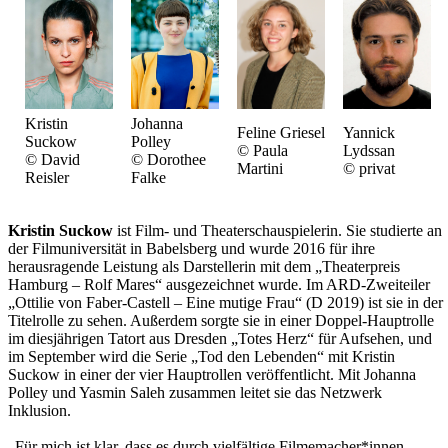
Kristin
Johanna
Feline Griesel
Yannick
Suckow
Polley
© Paula
Lydssan
© David
© Dorothee
Martini
© privat
Reisler
Falke
Kristin Suckow
ist Film- und Theaterschauspielerin. Sie studierte an
der Filmuniversität in Babelsberg und wurde 2016 für ihre
herausragende Leistung als Darstellerin mit dem „Theaterpreis
Hamburg – Rolf Mares“ ausgezeichnet wurde. Im ARD-Zweiteiler
„Ottilie von Faber-Castell – Eine mutige Frau“ (D 2019) ist sie in der
Titelrolle zu sehen. Außerdem sorgte sie in einer Doppel-Hauptrolle
im diesjährigen Tatort aus Dresden „Totes Herz“ für Aufsehen, und
im September wird die Serie „Tod den Lebenden“ mit Kristin
Suckow in einer der vier Hauptrollen veröffentlicht. Mit Johanna
Polley und Yasmin Saleh zusammen leitet sie das Netzwerk
Inklusion.
„Für mich ist klar, dass es durch vielfältige Filmemacher*innen