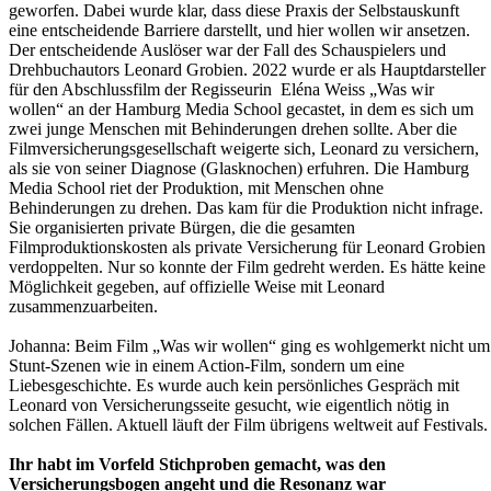
geworfen. Dabei wurde klar, dass diese Praxis der Selbstauskunft
eine entscheidende Barriere darstellt, und hier wollen wir ansetzen.
Der entscheidende Auslöser war der Fall des Schauspielers und
Drehbuchautors Leonard Grobien. 2022 wurde er als Hauptdarsteller
für den Abschlussfilm der Regisseurin Eléna Weiss „Was wir
wollen“ an der Hamburg Media School gecastet, in dem es sich um
zwei junge Menschen mit Behinderungen drehen sollte. Aber die
Filmversicherungsgesellschaft weigerte sich, Leonard zu versichern,
als sie von seiner Diagnose (Glasknochen) erfuhren. Die Hamburg
Media School riet der Produktion, mit Menschen ohne
Behinderungen zu drehen. Das kam für die Produktion nicht infrage.
Sie organisierten private Bürgen, die die gesamten
Filmproduktionskosten als private Versicherung für Leonard Grobien
verdoppelten. Nur so konnte der Film gedreht werden. Es hätte keine
Möglichkeit gegeben, auf offizielle Weise mit Leonard
zusammenzuarbeiten.
Johanna:
Beim Film „Was wir wollen“ ging es wohlgemerkt nicht um
Stunt-Szenen wie in einem Action-Film, sondern um eine
Liebesgeschichte. Es wurde auch kein persönliches Gespräch mit
Leonard von Versicherungsseite gesucht, wie eigentlich nötig in
solchen Fällen. Aktuell läuft der Film übrigens weltweit auf Festivals.
Ihr habt im Vorfeld Stichproben gemacht, was den
Versicherungsbogen angeht und die Resonanz war