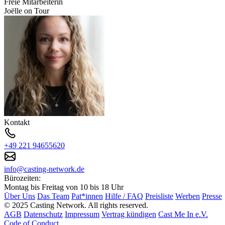
Freie Mitarbeiterin
Joëlle on Tour
Kontakt
+49 221 94655620
info@casting-network.de
Bürozeiten:
Montag bis Freitag von 10 bis 18 Uhr
Über Uns
Das Team
Pat*innen
Hilfe / FAQ
Preisliste
Werben
Presse
© 2025 Casting Network. All rights reserved.
AGB
Datenschutz
Impressum
Vertrag kündigen
Cast Me In e.V.
Code of Conduct