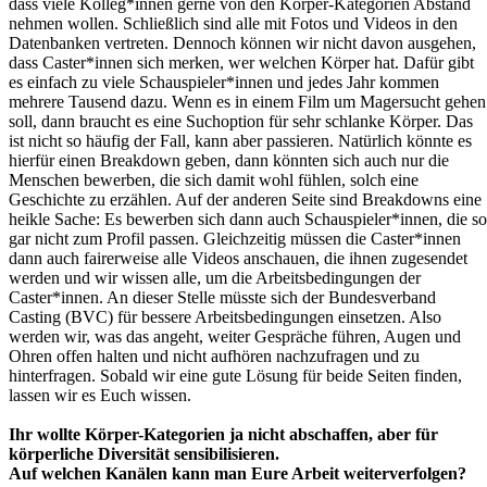
dass viele Kolleg*innen gerne von den Körper-Kategorien Abstand
nehmen wollen. Schließlich sind alle mit Fotos und Videos in den
Datenbanken vertreten. Dennoch können wir nicht davon ausgehen,
dass Caster*innen sich merken, wer welchen Körper hat. Dafür gibt
es einfach zu viele Schauspieler*innen und jedes Jahr kommen
mehrere Tausend dazu. Wenn es in einem Film um Magersucht gehen
soll, dann braucht es eine Suchoption für sehr schlanke Körper. Das
ist nicht so häufig der Fall, kann aber passieren. Natürlich könnte es
hierfür einen Breakdown geben, dann könnten sich auch nur die
Menschen bewerben, die sich damit wohl fühlen, solch eine
Geschichte zu erzählen. Auf der anderen Seite sind Breakdowns eine
heikle Sache: Es bewerben sich dann auch Schauspieler*innen, die so
gar nicht zum Profil passen. Gleichzeitig müssen die Caster*innen
dann auch fairerweise alle Videos anschauen, die ihnen zugesendet
werden und wir wissen alle, um die Arbeitsbedingungen der
Caster*innen. An dieser Stelle müsste sich der Bundesverband
Casting (BVC) für bessere Arbeitsbedingungen einsetzen. Also
werden wir, was das angeht, weiter Gespräche führen, Augen und
Ohren offen halten und nicht aufhören nachzufragen und zu
hinterfragen. Sobald wir eine gute Lösung für beide Seiten finden,
lassen wir es Euch wissen.
Ihr wollte Körper-Kategorien ja nicht abschaffen, aber für
körperliche Diversität sensibilisieren.
Auf welchen Kanälen kann man Eure Arbeit weiterverfolgen?