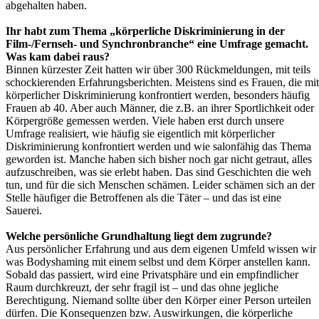
abgehalten haben.
Ihr habt zum Thema „körperliche Diskriminierung in der
Film-/Fernseh- und Synchronbranche“ eine Umfrage gemacht.
Was kam dabei raus?
Binnen kürzester Zeit hatten wir über 300 Rückmeldungen, mit teils
schockierenden Erfahrungsberichten. Meistens sind es Frauen, die mit
körperlicher Diskriminierung konfrontiert werden, besonders häufig
Frauen ab 40. Aber auch Männer, die z.B. an ihrer Sportlichkeit oder
Körpergröße gemessen werden. Viele haben erst durch unsere
Umfrage realisiert, wie häufig sie eigentlich mit körperlicher
Diskriminierung konfrontiert werden und wie salonfähig das Thema
geworden ist. Manche haben sich bisher noch gar nicht getraut, alles
aufzuschreiben, was sie erlebt haben. Das sind Geschichten die weh
tun, und für die sich Menschen schämen. Leider schämen sich an der
Stelle häufiger die Betroffenen als die Täter – und das ist eine
Sauerei.
Welche persönliche Grundhaltung liegt dem zugrunde?
Aus persönlicher Erfahrung und aus dem eigenen Umfeld wissen wir
was Bodyshaming mit einem selbst und dem Körper anstellen kann.
Sobald das passiert, wird eine Privatsphäre und ein empfindlicher
Raum durchkreuzt, der sehr fragil ist – und das ohne jegliche
Berechtigung. Niemand sollte über den Körper einer Person urteilen
dürfen. Die Konsequenzen bzw. Auswirkungen, die körperliche