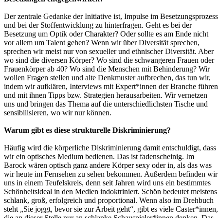
Der zentrale Gedanke der Initiative ist, Impulse im Besetzungsprozess
und bei der Stoffentwicklung zu hinterfragen. Geht es bei der
Besetzung um Optik oder Charakter? Oder sollte es am Ende nicht
vor allem um Talent gehen? Wenn wir über Diversität sprechen,
sprechen wir meist nur von sexueller und ethnischer Diversität. Aber
wo sind die diversen Körper? Wo sind die schwangeren Frauen oder
Frauenkörper ab 40? Wo sind die Menschen mit Behinderung? Wir
wollen Fragen stellen und alte Denkmuster aufbrechen, das tun wir,
indem wir aufklären, Interviews mit Expert*innen der Branche führen
und mit ihnen Tipps bzw. Strategien herausarbeiten. Wir vernetzen
uns und bringen das Thema auf die unterschiedlichsten Tische und
sensibilisieren, wo wir nur können.
Warum gibt es diese strukturelle Diskriminierung?
Häufig wird die körperliche Diskriminierung damit entschuldigt, dass
wir ein optisches Medium bedienen. Das ist fadenscheinig. Im
Barock wären optisch ganz andere Körper sexy oder in, als das was
wir heute im Fernsehen zu sehen bekommen. Außerdem befinden wir
uns in einem Teufelskreis, denn seit Jahren wird uns ein bestimmtes
Schönheitsideal in den Medien indoktriniert. Schön bedeutet meistens
schlank, groß, erfolgreich und proportional. Wenn also im Drehbuch
steht „Sie joggt, bevor sie zur Arbeit geht“, gibt es viele Caster*innen,
die an dieser Stelle nur an schlanke Schauspieler*innen denken. Das