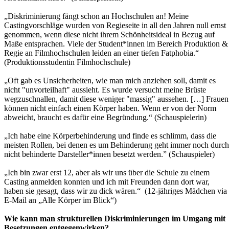
„Diskriminierung fängt schon an Hochschulen an! Meine
Castingvorschläge wurden von Regieseite in all den Jahren null ernst
genommen, wenn diese nicht ihrem Schönheitsideal in Bezug auf
Maße entsprachen. Viele der Student*innen im Bereich Produktion &
Regie an Filmhochschulen leiden an einer tiefen Fatphobia.“
(Produktionsstudentin Filmhochschule)
„Oft gab es Unsicherheiten, wie man mich anziehen soll, damit es
nicht "unvorteilhaft" aussieht. Es wurde versucht meine Brüste
wegzuschnallen, damit diese weniger "massig" aussehen. […] Frauen
können nicht einfach einen Körper haben. Wenn er von der Norm
abweicht, braucht es dafür eine Begründung.“ (Schauspielerin)
„Ich habe eine Körperbehinderung und finde es schlimm, dass die
meisten Rollen, bei denen es um Behinderung geht immer noch durch
nicht behinderte Darsteller*innen besetzt werden.” (Schauspieler)
„Ich bin zwar erst 12, aber als wir uns über die Schule zu einem
Casting anmelden konnten und ich mit Freunden dann dort war,
haben sie gesagt, dass wir zu dick wären.“ (12-jähriges Mädchen via
E-Mail an „Alle Körper im Blick“)
Wie kann man strukturellen Diskriminierungen im Umgang mit
Besetzungen entgegenwirken?