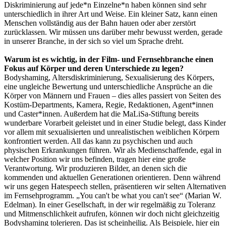
Diskriminierung auf jede*n Einzelne*n haben können sind sehr
unterschiedlich in ihrer Art und Weise. Ein kleiner Satz, kann einen
Menschen vollständig aus der Bahn hauen oder aber zerstört
zurücklassen. Wir müssen uns darüber mehr bewusst werden, gerade
in unserer Branche, in der sich so viel um Sprache dreht.
Warum ist es wichtig, in der Film- und Fernsehbranche einen
Fokus auf Körper und deren Unterschiede zu legen?
Bodyshaming, Altersdiskriminierung, Sexualisierung des Körpers,
eine ungleiche Bewertung und unterschiedliche Ansprüche an die
Körper von Männern und Frauen – dies alles passiert von Seiten des
Kostüm-Departments, Kamera, Regie, Redaktionen, Agent*innen
und Caster*innen. Außerdem hat die MaLiSa-Stiftung bereits
wunderbare Vorarbeit geleistet und in einer Studie belegt, dass Kinder
vor allem mit sexualisierten und unrealistischen weiblichen Körpern
konfrontiert werden. All das kann zu psychischen und auch
physischen Erkrankungen führen. Wir als Medienschaffende, egal in
welcher Position wir uns befinden, tragen hier eine große
Verantwortung. Wir produzieren Bilder, an denen sich die
kommenden und aktuellen Generationen orientieren. Denn während
wir uns gegen Hatespeech stellen, präsentieren wir selten Alternativen
im Fernsehprogramm. „You can't be what you can't see“ (Marian W.
Edelman). In einer Gesellschaft, in der wir regelmäßig zu Toleranz
und Mitmenschlichkeit aufrufen, können wir doch nicht gleichzeitig
Bodyshaming tolerieren. Das ist scheinheilig. Als Beispiele, hier ein