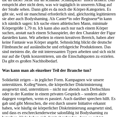
entspricht aber nicht dem, was wir tagtäglich in unserem Alltag auf
der Straße sehen. Dann gibt es da noch die Körper-Kategorien. Es
gibt sie, weil sie manchmal erforderlich sind, gleichzeitig legitimieren
sie aber auch Bodyshaming. Als Caster*in oder Regisseur*in kann
ich nämlich sagen: Ich suche einen athletischen Mann, minimale
Körpergröße 1,79 m. Ich kann also auch nur nach einem Körper
suchen, anstatt nach einem Schauspieler, der den Charakter der Figur
darstellen kann. Wir arbeiten in einem kreativen Bereich, haben aber
keine Fantasie was Körper angeht. Sehnsüchtig blickt die deutsche
Filmbranche auf ausländische und erfolgreiche Produktionen. Das
sind meistens die, die mit interessanten Typen arbeiten und sich nicht
nur auf die Optik konzentrieren, um die Einschaltquoten zu erzielen.
Da gibt es großen Nachholbedarf.
Was kann man als einzelner Teil der Branche tun?
Solidarität zeigen – in jeglicher Form. Kampagnen wie unsere
unterstützen. Kolleg*innen, die körperlicher Diskriminierung
ausgesetzt sind, unterstützen – nicht nur abends nach Drehschluss
oder in der Kantine in einem privaten Gespräch – sondern aktiv
dagegen vorgehen, wenn es passiert. Auch darüber sprechen hilft. Es
gab und gibt Menschen, die erst durch unsere Initiative erkannt
haben, wie häufig sie körperlicher Diskriminierung ausgesetzt sind,
und dass es erschreckenderweise salonfähig ist Bodyshaming zu