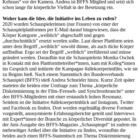
Kehraus“ vor der Kamera. Andrea ist BFFS Mitglied und setzt sich
schon lange für körperliche Vielfalt in der Besetzung ein.
Woher kam die Idee, die Initiative ins Leben zu rufen?
2020 wurden Schauspielerinnen (nur Frauen) von einer der
Schauspielplattformen per E-Mail darauf hingewiesen, dass die
Körper Kategorie „weiblich“ abgeschafft und gegen
„durchschnittlich” ersetzt werden sollte. Laut dieser Plattform seien
unter dem Begriff „weiblich“ sowohl dünne, als auch dicke Körper
auffindbar. Ergo sei der Begriff „weiblich“ irreführend und müsse
geändert werden. Daraufhin trat die Schauspielerin Monika Oschek
in Kontakt mit den Plattformbetreiber*innen, kam mit Kolleg*innen
ins Gespräch und initiierte die Kampagne #allekoerperimfilm, wie sie
zu Beginn hieß. Nach einem Stammtisch des Bundesverbands
Schauspiel (BFFS) stieß Andrea Schneider hinzu. Kurze Zeit später
starteten die beiden eine Umfrage zum Thema „körperliche
Diskriminierung in der Film-/Fernseh- und Synchronbranche“ unter
den BFFS-Mitgliedern mit einer erstaunlich hohen Resonanz.
Seitdem ist die Initiative #allekoerperimblick auf Instagram, Twitter
und Facebook zu finden. Dort werden regelmäßig diverse Formate
vorgestellt, anonymisierte Erfahrungsberichte geteilt und Interviews
mit Expert*innen der Branche zu körperlicher Diversität gepostet. In
der Juni-Ausgabe des BFFS-Magazins „Schauspiegel“ ist zudem ein
mehrseitiger Artikel über die Initiative zu finden, woraufhin die
beiden auch einen BFFS-Stammtisch zm Thema Diskriminierung