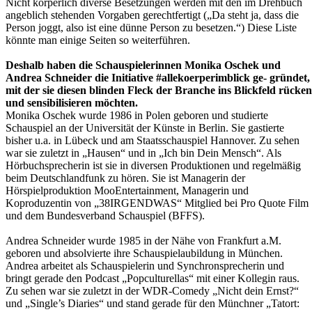
Nicht körperlich diverse Besetzungen werden mit den im Drehbuch
angeblich stehenden Vorgaben gerechtfertigt („Da steht ja, dass die
Person joggt, also ist eine dünne Person zu besetzen.“) Diese Liste
könnte man einige Seiten so weiterführen.
Deshalb haben die Schauspielerinnen Monika Oschek und
Andrea Schneider die Initiative #allekoerperimblick ge- gründet,
mit der sie diesen blinden Fleck der Branche ins Blickfeld rücken
und sensibilisieren möchten.
Monika Oschek wurde 1986 in Polen geboren und studierte
Schauspiel an der Universität der Künste in Berlin. Sie gastierte
bisher u.a. in Lübeck und am Staatsschauspiel Hannover. Zu sehen
war sie zuletzt in „Hausen“ und in „Ich bin Dein Mensch“. Als
Hörbuchsprecherin ist sie in diversen Produktionen und regelmäßig
beim Deutschlandfunk zu hören. Sie ist Managerin der
Hörspielproduktion MooEntertainment, Managerin und
Koproduzentin von „38IRGENDWAS“ Mitglied bei Pro Quote Film
und dem Bundesverband Schauspiel (BFFS).
Andrea Schneider wurde 1985 in der Nähe von Frankfurt a.M.
geboren und absolvierte ihre Schauspielaubildung in München.
Andrea arbeitet als Schauspielerin und Synchronsprecherin und
bringt gerade den Podcast „Popculturellas“ mit einer Kollegin raus.
Zu sehen war sie zuletzt in der WDR-Comedy „Nicht dein Ernst?“
und „Single’s Diaries“ und stand gerade für den Münchner „Tatort: