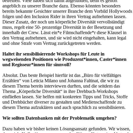
betreiben. Viele haben sich damit abgefunden, denn es gehört
angeblich zu unserer Branche dazu. Ebenso könnten besonders
bereits bekannte Gesichter unserer Branche dem Vorbild Hollywoods
folgen und den Inclusion Rider in ihren Vertrag aufnehmen lassen.
Dieser Zusatz, der noch um körperliche Diversität vervollständigt
muss, regelt eine 50- prozentige Diversität in der Besetzung und
innerhalb der Crew. Lässt ein*e Filmschaffende*r diese Klausel in
den Vertrag aufnehmen, und sie wird nicht eingehalten, kann legal
und ohne Strafe vom Vertrag zurückgetreten werden.
Haltet ihr sensibilisierende Workshops für Leute in
wegweisenden Positionen wie Produzent*innen, Caster*innen
und Regisseur*innen für sinnvoll?
Absolut. Das beste Beispiel hierfür ist das „Büro für vielfältiges
Erzählen“ von Leticia Milano und Johanna Faltinat, die wir zu
diesem Thema bereits interviewen durften, und die seitdem das
Thema „Körperliche Diversität“ in ihre Drehbuch-Workshops
einfließen lassen. Sie helfen mit konkreten Tipps und Tricks, Stoffe
und Drehbücher diverser zu gestalten und Medienschaffende zu
diesem Thema aufzuklären und auch sprachlich zu sensibilisieren.
Wie sollten Datenbanken mit der Problematik umgehen?
Dazu haben wir bisher keinen Lösungsansatz gefunden. Wir wissen,