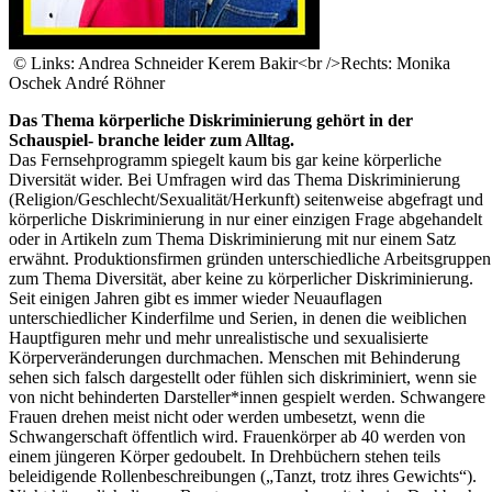
© Links: Andrea Schneider Kerem Bakir<br />Rechts: Monika
Oschek André Röhner
Das Thema körperliche Diskriminierung gehört in der
Schauspiel- branche leider zum Alltag.
Das Fernsehprogramm spiegelt kaum bis gar keine körperliche
Diversität wider. Bei Umfragen wird das Thema Diskriminierung
(Religion/Geschlecht/Sexualität/Herkunft) seitenweise abgefragt und
körperliche Diskriminierung in nur einer einzigen Frage abgehandelt
oder in Artikeln zum Thema Diskriminierung mit nur einem Satz
erwähnt. Produktionsfirmen gründen unterschiedliche Arbeitsgruppen
zum Thema Diversität, aber keine zu körperlicher Diskriminierung.
Seit einigen Jahren gibt es immer wieder Neuauflagen
unterschiedlicher Kinderfilme und Serien, in denen die weiblichen
Hauptfiguren mehr und mehr unrealistische und sexualisierte
Körperveränderungen durchmachen. Menschen mit Behinderung
sehen sich falsch dargestellt oder fühlen sich diskriminiert, wenn sie
von nicht behinderten Darsteller*innen gespielt werden. Schwangere
Frauen drehen meist nicht oder werden umbesetzt, wenn die
Schwangerschaft öffentlich wird. Frauenkörper ab 40 werden von
einem jüngeren Körper gedoubelt. In Drehbüchern stehen teils
beleidigende Rollenbeschreibungen („Tanzt, trotz ihres Gewichts“).