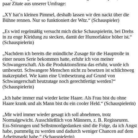
paar Zitate aus unserer Umfrage:
„XY hat’n kleinen Pimmel, deshalb lassen wir den nackt über die
Bühne rennen. Nur so funktioniert der Witz.“ (Schauspieler)
„Es wird regelmäßig versucht mich dicke Schauspielerin, bei Drehs
in zu enge Kleidung zu stecken, damit der Humorfaktor höher ist.“
(Schauspielerin)
„Nachdem ich bereits die mündliche Zusage für die Hauptrolle in
einer neuen Serie bekommen hatte, erfuhr ich von meiner
Schwangerschaft. Als die Produktionsfirma das erfuhr, wurde ich
umbesetzt. Schwangere Menschen nicht zu besetzen ist schlichtweg
inakzeptabel. Wie kann eine Umbesetzung auf Grund von
Schwangerschaft heutzutage noch gerechtfertigt werden?“
(Schauspielerin)
„Ich habe immer mal wieder keine Haare. Als Frau bist du ohne
Haare krank und als Mann bist du ein cooler Held.“ (Schauspielerin)
„Mir wird immer wieder gesagt ich soll abnehmen, trotz
Normalgewicht. Ausschließlich von Männern, z. B. Regisseuren.
Ess-Störungen und Selbstmordgedanken sind die Folge, da ich Angst
habe, pummelig zu werden und dadurch weniger Chancen auf dem
Arbeitsmarkt habe.“ (Schauspielerin)