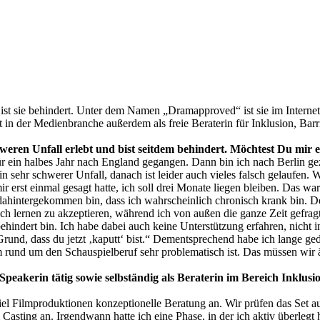
st sie behindert. Unter dem Namen „Dramapproved“ ist sie im Internet be
 in der Medienbranche außerdem als freie Beraterin für Inklusion, Barri
hweren Unfall erlebt und bist seitdem behindert. Möchtest Du mir e
r ein halbes Jahr nach England gegangen. Dann bin ich nach Berlin ge
sehr schwerer Unfall, danach ist leider auch vieles falsch gelaufen. W
erst einmal gesagt hatte, ich soll drei Monate liegen bleiben. Das war 
dahintergekommen bin, dass ich wahrscheinlich chronisch krank bin. Der 
ch lernen zu akzeptieren, während ich von außen die ganze Zeit gefrag
 behindert bin. Ich habe dabei auch keine Unterstützung erfahren, nicht
rund, dass du jetzt ‚kaputt‘ bist.“ Dementsprechend habe ich lange ge
em rund um den Schauspielberuf sehr problematisch ist. Das müssen wir 
s Speakerin tätig sowie selbständig als Beraterin im Bereich Inklus
l Filmproduktionen konzeptionelle Beratung an. Wir prüfen das Set au
 Casting an. Irgendwann hatte ich eine Phase, in der ich aktiv überle