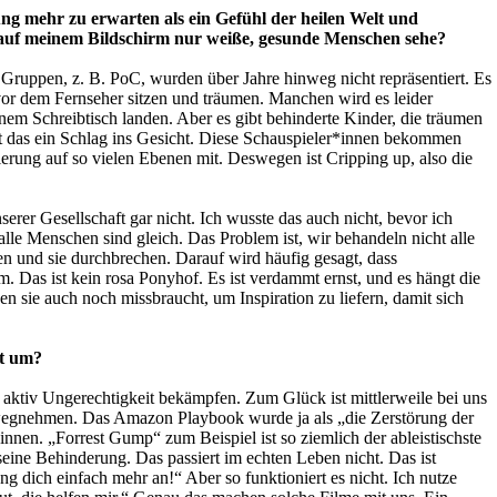
g mehr zu erwarten als ein Gefühl der heilen Welt und
 auf meinem Bildschirm nur weiße, gesunde Menschen sehe?
 Gruppen, z. B. PoC, wurden über Jahre hinweg nicht repräsentiert. Es
e vor dem Fernseher sitzen und träumen. Manchen wird es leider
inem Schreibtisch landen. Aber es gibt behinderte Kinder, die träumen
st das ein Schlag ins Gesicht. Diese Schauspieler*innen bekommen
ierung auf so vielen Ebenen mit. Deswegen ist Cripping up, also die
rer Gesellschaft gar nicht. Ich wusste das auch nicht, bevor ich
alle Menschen sind gleich. Das Problem ist, wir behandeln nicht alle
en und sie durchbrechen. Darauf wird häufig gesagt, dass
 Das ist kein rosa Ponyhof. Es ist verdammt ernst, und es hängt die
sie auch noch missbraucht, um Inspiration zu liefern, damit sich
it um?
en aktiv Ungerechtigkeit bekämpfen. Zum Glück ist mittlerweile bei uns
 wegnehmen. Das Amazon Playbook wurde ja als „die Zerstörung der
innen. „Forrest Gump“ zum Beispiel ist so ziemlich der ableistischste
eine Behinderung. Das passiert im echten Leben nicht. Das ist
ng dich einfach mehr an!“ Aber so funktioniert es nicht. Ich nutze