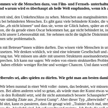
mmen wir die Menschen dazu, von Film- und Fernseh- unterhaltun
Und warum wird es überhaupt als heile Welt empfunden, wenn ich
ereit sind, den Umkehrschluss zu sehen. Menschen aus marginalisierten
 es bei behinderten Menschen. Es gibt ganz viele behinderte Kinder, di
 das „eh nicht können“ und dass sie, wenn sie Glück haben, später an e
n, die da gerade einen Oscar bekommen hat, gar nicht behindert ist, i
icht unsere Lebensrealität mit. Sie nehmen nicht die tägliche Diskrimin
nnen sehr problematisch.
 mit Betreuer*innen wählen durften. Das wissen viele Menschen in unse
setzen. Wir denken wirklich, wir sind eine tolerante Gesellschaft und 
erung tun. Wir müssen uns aktiv mit unseren Strukturen auseinandersetz
rechen. Ich kann nur sagen: Wir reden von einem strukturellen Problem.
haben effektiv weniger Rechte und weniger Chancen. Und dann werden 
berufes sei, alles spielen zu dürfen. Wie geht man am besten dam
. Wir leben nunmal in einer Welt voller -ismen, das bedeutet, wir müss
len. Bei allem anderen wird so getan, als würde man der Kunst etwas
n den Rollstuhl setzt, seid ihr nicht automatisch bessere Schauspieler*
ute ständig Zitate aus „Forrest Gump“. Aber dieser Typ „überwindet“ s
itzt, kann es passieren, dass dir gesagt wird: „Trainier doch mal, stre