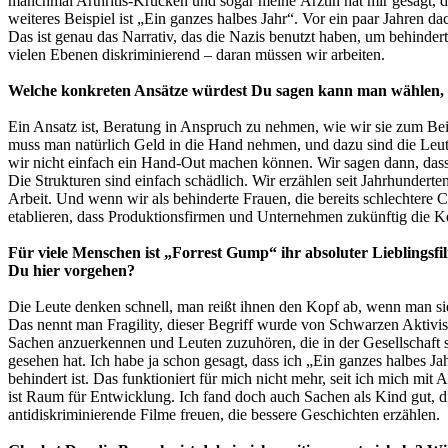
manchmal Arthritis-Krücken und sogar meine Ärztin hat mir gesagt, das
weiteres Beispiel ist „Ein ganzes halbes Jahr“. Vor ein paar Jahren d
Das ist genau das Narrativ, das die Nazis benutzt haben, um behinder
vielen Ebenen diskriminierend – daran müssen wir arbeiten.
Welche konkreten Ansätze würdest Du sagen kann man wählen, 
Ein Ansatz ist, Beratung in Anspruch zu nehmen, wie wir sie zum Be
muss man natürlich Geld in die Hand nehmen, und dazu sind die Leute 
wir nicht einfach ein Hand-Out machen können. Wir sagen dann, dass 
Die Strukturen sind einfach schädlich. Wir erzählen seit Jahrhunderte
Arbeit. Und wenn wir als behinderte Frauen, die bereits schlechtere 
etablieren, dass Produktionsfirmen und Unternehmen zukünftig die Ko
Für viele Menschen ist
„Forrest Gump“
ihr absoluter Lieblingsf
Du hier vorgehen?
Die Leute denken schnell, man reißt ihnen den Kopf ab, wenn man sie k
Das nennt man Fragility, dieser Begriff wurde von Schwarzen Aktivist
Sachen anzuerkennen und Leuten zuzuhören, die in der Gesellschaft st
gesehen hat. Ich habe ja schon gesagt, dass ich „Ein ganzes halbes Ja
behindert ist. Das funktioniert für mich nicht mehr, seit ich mich mi
ist Raum für Entwicklung. Ich fand doch auch Sachen als Kind gut, di
antidiskriminierende Filme freuen, die bessere Geschichten erzählen.