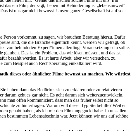
gut, die helfen mir.“ Genau das machen solche Filme mit uns. Ein
ist das ein Film, der sagt, Leben mit Behinderung ist „lebensunwert“.
as ist uns gar nicht bewusst. Unsere ganze Gesellschaft ist auf so
rte Person vorkommt, zu sagen, wir brauchen Beratung hierzu. Dafür
eise sind, die die Branche eigentlich kennt, werden wir gefragt, ob
s von behinderten Expert*innen allerdings Voraussetzung sein sollte.
e glauben. Das ist ein Problem, das wir lösen müssen, und das ist
ür bezahlt werden. Es ist harte Arbeit, aber wir versuchen, zu
e zum Beispiel auch Rechtsberatung einkalkuliert wird.
ematik dieses oder ähnlicher Filme bewusst zu machen. Wie würdest
Sie haben dann das Bedürfnis sich zu erklären oder zu relativieren.
er darum geht es gar nicht. Es geht darum sich weiterzuentwickeln,
enn man offen kommuniziert, dass man das früher selbst nicht so
schichte zu hinterfragen. Warum will dieser Typ Sterbehilfe? Weil er
unden gehabt haben, als ich mir den Film angeguckt habe. In uns allen
einen bestimmten Lebensabschnitt war. Jetzt können wir uns auf schöne,