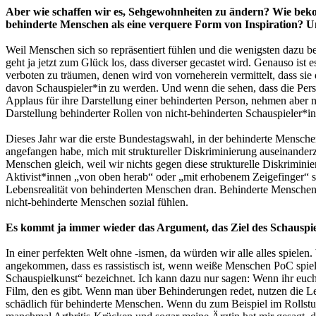
Aber wie schaffen wir es, Sehgewohnheiten zu ändern? Wie beko
behinderte Menschen als eine verquere Form von Inspiration? 
Weil Menschen sich so repräsentiert fühlen und die wenigsten dazu b
geht ja jetzt zum Glück los, dass diverser gecastet wird. Genauso ist
verboten zu träumen, denen wird von vorneherein vermittelt, dass sie
davon Schauspieler*in zu werden. Und wenn die sehen, dass die Perso
Applaus für ihre Darstellung einer behinderten Person, nehmen aber n
Darstellung behinderter Rollen von nicht-behinderten Schauspieler*i
Dieses Jahr war die erste Bundestagswahl, in der behinderte Menschen
angefangen habe, mich mit struktureller Diskriminierung auseinanderzu
Menschen gleich, weil wir nichts gegen diese strukturelle Diskrimini
Aktivist*innen „von oben herab“ oder „mit erhobenem Zeigefinger“ sp
Lebensrealität von behinderten Menschen dran. Behinderte Menschen 
nicht-behinderte Menschen sozial fühlen.
Es kommt ja immer wieder das Argument, das Ziel des Schauspiel
In einer perfekten Welt ohne -ismen, da würden wir alle alles spielen
angekommen, dass es rassistisch ist, wenn weiße Menschen PoC spie
Schauspielkunst“ bezeichnet. Ich kann dazu nur sagen: Wenn ihr euch i
Film, den es gibt. Wenn man über Behinderungen redet, nutzen die Le
schädlich für behinderte Menschen. Wenn du zum Beispiel im Rollstuhl s