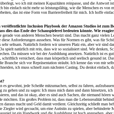
berlegt, wo ich mit meinen Kapazitäten reinpasse, und die Antwort ist:
 bin einfach nicht mehr so leistungsfähig, wie die Menschen es von mi
rbeiten, das ist eine Form von Barrierefreiheit für mich. Ich hoffe ein
eröffentlichte Inclusion Playbook der Amazon Studios ist zum Beis
 dass dies das Ende der Schauspielerei bedeuten könnte. Wie reagie
e gerade von anderen Menschen besetzt sind. Das macht ganz vielen Leut
 diese Anforderungen aussehen. Was für Normen es gibt, was für Schönh
 sehr seltsam. Natürlich fordern wir unseren Platz ein, aber wir sind d
a spielt natürlich mit rein, dass wir so sozialisiert sind. Wir denken, Sc
echen. Da müssen wir bei der Ausbildung ansetzen. Natürlich ist es gu
chriftlich versichert, dass man körperlich und seelisch gesund ist. Das 
die Branche sich vor Repräsentation sträubt. Ich kenne das von mir selb
hneiden, ich muss schnell zum nächsten Casting. Du denkst einfach, das 
st?
n es gewohnt, jede Scheiße mitzumachen, selbst zu fahren, aufzubauen u
ng zu gehen und zu sagen: Ich muss mich dann und dann hinsetzen, ich 
ssieren, und das ist okay, aber es sind auch Sachen, die niemand hören
olle möchten. Ein großes Problem ist, dass man die Lebensrealität behi
en daraus macht und Geld damit verdient. Gleichzeitig schließt man beh
ie Ziegler wird gecoacht, um eine Autistin zu spielen, aber behinderte
auspiel ist ein Handwerk und die Ausbildung ist hoch angesehen, aber 