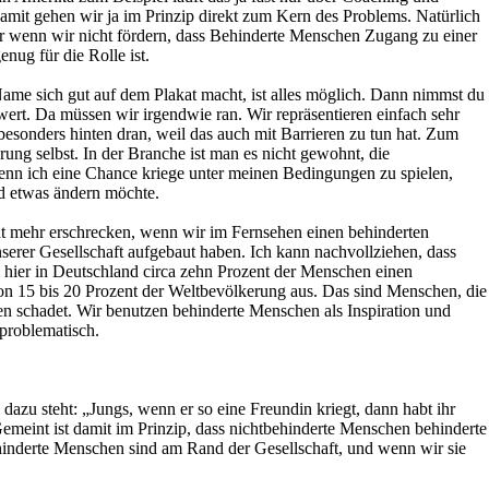
mit gehen wir ja im Prinzip direkt zum Kern des Problems. Natürlich
Aber wenn wir nicht fördern, dass Behinderte Menschen Zugang zu einer
ug für die Rolle ist.
 Name sich gut auf dem Plakat macht, ist alles möglich. Dann nimmst du
ert. Da müssen wir irgendwie ran. Wir repräsentieren einfach sehr
esonders hinten dran, weil das auch mit Barrieren zu tun hat. Zum
erung selbst. In der Branche ist man es nicht gewohnt, die
enn ich eine Chance kriege unter meinen Bedingungen zu spielen,
nd etwas ändern möchte.
t mehr erschrecken, wenn wir im Fernsehen einen behinderten
nserer Gesellschaft aufgebaut haben. Ich kann nachvollziehen, dass
il hier in Deutschland circa zehn Prozent der Menschen einen
n 15 bis 20 Prozent der Weltbevölkerung aus. Das sind Menschen, die
n schadet. Wir benutzen behinderte Menschen als Inspiration und
 problematisch.
d dazu steht: „Jungs, wenn er so eine Freundin kriegt, dann habt ihr
emeint ist damit im Prinzip, dass nichtbehinderte Menschen behinderte
hinderte Menschen sind am Rand der Gesellschaft, und wenn wir sie