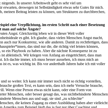
 nirgends. In unserer Arbeitswelt geht es sehr viel um
r erwarten, deswegen ist Selbständigkeit etwas sehr Gutes für mich.
fach, meinen Beitrag leisten zu können, um Strukturen zu durchbrechen,
piel eine Verpflichtung, im ersten Schritt nach einer Besetzung
rt man auf solche Ängste?
en Angst. Gleichzeitig leben wir in dieser Welt voller
eitsideale es gibt. Ich glaube, dass vielen Menschen Angst macht,
ann auch nur Konkurrenz, wie alle anderen. Damit zu rechtfertigen, dass
hauspieler*innen, das sind nur die, die richtig viel leisten können,
t, so ein Playbook zu haben. Aber die nächste Konsequenz ist zu
ist ableistisch. Wir kriegen von Anfang an eingetrichtert, dass man
st. Ich dachte immer, ich muss besser aussehen, ich muss mich an
ist es, was wichtig ist. Bis vor anderthalb Jahren habe ich mit voller
nd so weiter. Ich kann mir immer noch nicht so richtig vorstellen,
brauche großen Text, es kann sein, dass ich mehr Versuche brauche,
 will. Wenn eine Person etwas nicht kann, oder eine Form von
nderter Menschen, oder besser gesagt das, was nichtbehinderte Menschen
inderte Menschen aus und sagt, sie sind „zu schlechte“
 Menschen, die keinen Zugang zu einer Ausbildung haben aber vielleicht
in Amerika zum Beispiel läuft das ja fast nur über Coaching und