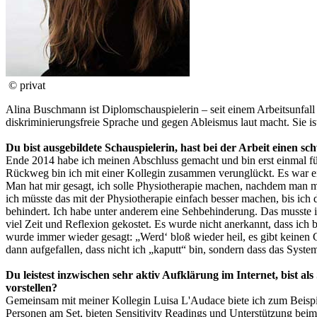
© privat
Alina Buschmann ist Diplomschauspielerin – seit einem Arbeitsunfall i
diskriminierungsfreie Sprache und gegen Ableismus laut macht. Sie ist
Du bist ausgebildete Schauspielerin, hast bei der Arbeit einen sc
Ende 2014 habe ich meinen Abschluss gemacht und bin erst einmal fü
Rückweg bin ich mit einer Kollegin zusammen verunglückt. Es war ein 
Man hat mir gesagt, ich solle Physiotherapie machen, nachdem man mir 
ich müsste das mit der Physiotherapie einfach besser machen, bis ich 
behindert. Ich habe unter anderem eine Sehbehinderung. Das musste i
viel Zeit und Reflexion gekostet. Es wurde nicht anerkannt, dass ich
wurde immer wieder gesagt: „Werd‘ bloß wieder heil, es gibt keinen G
dann aufgefallen, dass nicht ich „kaputt“ bin, sondern dass das Syst
Du leistest inzwischen sehr aktiv Aufklärung im Internet, bist al
vorstellen?
Gemeinsam mit meiner Kollegin Luisa L'Audace biete ich zum Beispie
Personen am Set, bieten Sensitivity Readings und Unterstützung beim