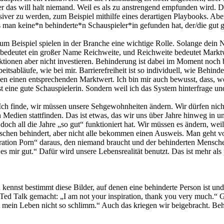
as will halt niemand. Weil es als zu anstrengend empfunden wird. Da
klusiver zu werden, zum Beispiel mithilfe eines derartigen Playbooks. 
an keine*n behinderte*n Schauspieler*in gefunden hat, der/die gut gen
 zum Beispiel spielen in der Branche eine wichtige Rolle. Solange dein
h bedeutet ein großer Name Reichweite, und Reichweite bedeutet Marktw
ktionen aber nicht investieren. Behinderung ist dabei im Moment noch b
tsabläufe, wie bei mir. Barrierefreiheit ist so individuell, wie Behind
en einen entsprechenden Marktwert. Ich bin mir auch bewusst, dass, w
st eine gute Schauspielerin. Sondern weil ich das System hinterfrage u
Ich finde, wir müssen unsere Sehgewohnheiten ändern. Wir dürfen nich
 Medien stattfinden. Das ist etwas, das wir uns über Jahre hinweg in u
doch all die Jahre „so gut“ funktioniert hat. Wir müssen es ändern, we
schen behindert, aber nicht alle bekommen einen Ausweis. Man geht vo
iration Porn“ daraus, den niemand braucht und der behinderten Mensche
 mir gut.“ Dafür wird unsere Lebensrealität benutzt. Das ist mehr als
Du kennst bestimmt diese Bilder, auf denen eine behinderte Person ist un
ed Talk gemacht: „I am not your inspiration, thank you very much.“ G
t mein Leben nicht so schlimm.“ Auch das kriegen wir beigebracht. Be