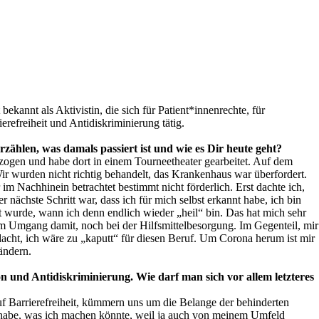
kannt als Aktivistin, die sich für Patient*innenrechte, für
erefreiheit und Antidiskriminierung tätig.
rzählen, was damals passiert ist und wie es Dir heute geht?
zogen und habe dort in einem Tourneetheater gearbeitet. Auf dem
ir wurden nicht richtig behandelt, das Krankenhaus war überfordert.
im Nachhinein betrachtet bestimmt nicht förderlich. Erst dachte ich,
nächste Schritt war, dass ich für mich selbst erkannt habe, ich bin
t wurde, wann ich denn endlich wieder „heil“ bin. Das hat mich sehr
 im Umgang damit, noch bei der Hilfsmittelbesorgung. Im Gegenteil, mir
dacht, ich wäre zu „kaputt“ für diesen Beruf. Um Corona herum ist mir
ändern.
ion und Antidiskriminierung. Wie darf man sich vor allem letzteres
f Barrierefreiheit, kümmern uns um die Belange der behinderten
gt habe, was ich machen könnte, weil ja auch von meinem Umfeld