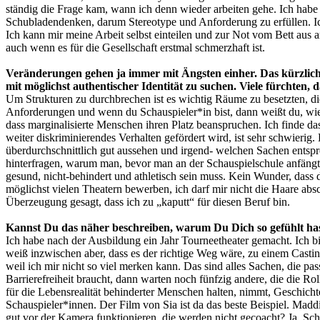
ständig die Frage kam, wann ich denn wieder arbeiten gehe. Ich habe ü
Schubladendenken, darum Stereotype und Anforderung zu erfüllen. Ich
Ich kann mir meine Arbeit selbst einteilen und zur Not vom Bett aus a
auch wenn es für die Gesellschaft erstmal schmerzhaft ist.
Veränderungen gehen ja immer mit Ängsten einher. Das kürzlich v
mit möglichst authentischer Identität zu suchen. Viele fürchten,
Um Strukturen zu durchbrechen ist es wichtig Räume zu besetzten, di
Anforderungen und wenn du Schauspieler*in bist, dann weißt du, wie
dass marginalisierte Menschen ihren Platz beanspruchen. Ich finde das
weiter diskriminierendes Verhalten gefördert wird, ist sehr schwierig. D
überdurchschnittlich gut aussehen und irgend- welchen Sachen entspr
hinterfragen, warum man, bevor man an der Schauspielschule anfängt, s
gesund, nicht-behindert und athletisch sein muss. Kein Wunder, dass 
möglichst vielen Theatern bewerben, ich darf mir nicht die Haare absc
Überzeugung gesagt, dass ich zu „kaputt“ für diesen Beruf bin.
Kannst Du das näher beschreiben, warum Du Dich so gefühlt ha
Ich habe nach der Ausbildung ein Jahr Tourneetheater gemacht. Ich bi
weiß inzwischen aber, dass es der richtige Weg wäre, zu einem Casti
weil ich mir nicht so viel merken kann. Das sind alles Sachen, die pa
Barrierefreiheit braucht, dann warten noch fünfzig andere, die die R
für die Lebensrealität behinderter Menschen halten, nimmt, Geschicht
Schauspieler*innen. Der Film von Sia ist da das beste Beispiel. Madd
gut vor der Kamera funktionieren, die werden nicht gecoacht? Ja, Sch