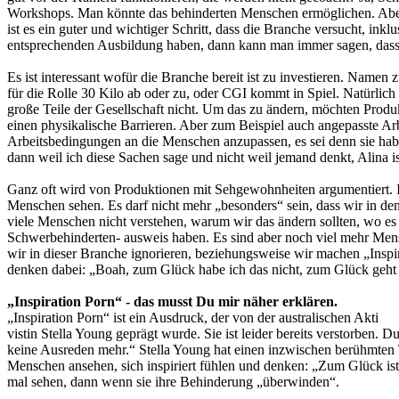
Workshops. Man könnte das behinderten Menschen ermöglichen. Aber d
ist es ein guter und wichtiger Schritt, dass die Branche versucht, in
entsprechenden Ausbildung haben, dann kann man immer sagen, dass m
Es ist interessant wofür die Branche bereit ist zu investieren. Namen
für die Rolle 30 Kilo ab oder zu, oder CGI kommt in Spiel. Natürlic
große Teile der Gesellschaft nicht. Um das zu ändern, möchten Produ
einen physikalische Barrieren. Aber zum Beispiel auch angepasste Arbei
Arbeitsbedingungen an die Menschen anzupassen, es sei denn sie hab
dann weil ich diese Sachen sage und nicht weil jemand denkt, Alina i
Ganz oft wird von Produktionen mit Sehgewohnheiten argumentiert. 
Menschen sehen. Es darf nicht mehr „besonders“ sein, dass wir in den
viele Menschen nicht verstehen, warum wir das ändern sollten, wo es 
Schwerbehinderten- ausweis haben. Es sind aber noch viel mehr Men
wir in dieser Branche ignorieren, beziehungsweise wir machen „Insp
denken dabei: „Boah, zum Glück habe ich das nicht, zum Glück geht es
„Inspiration Porn“ - das musst Du mir näher erklären.
„Inspiration Porn“ ist ein Ausdruck, der von der australischen Akti
vistin Stella Young geprägt wurde. Sie ist leider bereits verstorben. 
keine Ausreden mehr.“ Stella Young hat einen inzwischen berühmten T
Menschen ansehen, sich inspiriert fühlen und denken: „Zum Glück is
mal sehen, dann wenn sie ihre Behinderung „überwinden“.