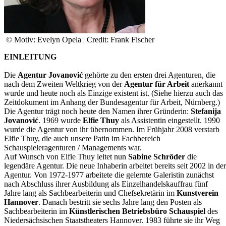
© Motiv: Evelyn Opela | Credit: Frank Fischer
EINLEITUNG
Die
Agentur Jovanović
gehörte zu den ersten drei Agenturen, die
nach dem Zweiten Weltkrieg von der
Agentur für Arbeit
anerkannt
wurde und heute noch als Einzige existent ist. (Siehe hierzu auch das
Zeitdokument im Anhang der Bundesagentur für Arbeit, Nürnberg.)
Die Agentur trägt noch heute den Namen ihrer Gründerin:
Stefanija
Jovanović
. 1969 wurde
Elfie Thuy
als Assistentin eingestellt. 1990
wurde die Agentur von ihr übernommen. Im Frühjahr 2008 verstarb
Elfie Thuy, die auch unsere Patin im Fachbereich
Schauspieleragenturen / Managements war.
Auf Wunsch von Elfie Thuy leitet nun
Sabine Schröder
die
legendäre Agentur. Die neue Inhaberin arbeitet bereits seit 2002 in der
Agentur. Von 1972-1977 arbeitete die gelernte Galeristin zunächst
nach Abschluss ihrer Ausbildung als Einzelhandelskauffrau fünf
Jahre lang als Sachbearbeiterin und Chefsekretärin im
Kunstverein
Hannover
. Danach bestritt sie sechs Jahre lang den Posten als
Sachbearbeiterin im
Künstlerischen Betriebsbüro Schauspiel
des
Niedersächsischen Staatstheaters Hannover. 1983 führte sie ihr Weg