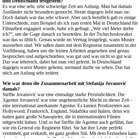
und Deutschland festgestellt?
Es war eine sehr, sehr schwierige Zeit am Anfang. Man hat damals
Ausländer nicht besonders gemocht. Heute dagegen liebt man sie.
Doch damals war das sehr schwer. Aber auch beruflich gab es einige
Unterschiede, zum Beispiel als ich zum ersten Mal in Deutschland für
Filmarbeit engagiert wurde, habe ich gefragt: „Wie viel Meter drehe
ich?", um die Gage danach zu beurteilen. In der Tschechoslowakei
war das so üblich. Genau wurde im Vertrag festgelegt, wann Muster
anzusehen sind. Wir saßen dann mit dem Regisseur zusammen in der
Vorführung, haben uns die letzten Arbeiten angesehen und genau
besprochen und aufgeschrieben, was gut und was nicht so gut war.
Das war lehrreich, dabei hat man viel gelernt. In Deutschland
dagegen waren Muster geheim, niemand durfte sie sehen. Das hat
mich am Anfang sehr irritiert.
Wie war denn die Zusammenarbeit mit Stefanija Jovanović
damals?
Steffie Jovanović war eine einmalige starke Persönlichkeit. Die
Agentur Jovanović war eine ungeheuerliche Macht zu dieser Zeit -
eine international anerkannte Agentur. Es kamen Produzenten aus
Hollywood, Frankreich, England, Südafrika und Italien, denn wir
hatten ganz große Schauspieler, die in internationalen Filmen
mitgewirkt haben. Und so hat Steffie die Agentur auch geführt, fast
wie ein General ein Regiment führt. Sie hat ihre Leute perfekt
vermittelt, gut verkauft, im ganz großen Stil. Mit dem Fernsehen kam