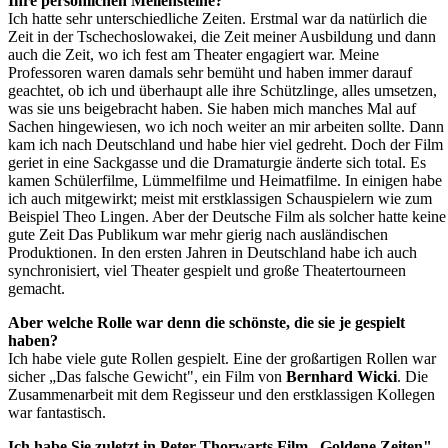
Ihre persönlichen Meilensteine?
Ich hatte sehr unterschiedliche Zeiten. Erstmal war da natürlich die
Zeit in der Tschechoslowakei, die Zeit meiner Ausbildung und dann
auch die Zeit, wo ich fest am Theater engagiert war. Meine
Professoren waren damals sehr bemüht und haben immer darauf
geachtet, ob ich und überhaupt alle ihre Schützlinge, alles umsetzen,
was sie uns beigebracht haben. Sie haben mich manches Mal auf
Sachen hingewiesen, wo ich noch weiter an mir arbeiten sollte. Dann
kam ich nach Deutschland und habe hier viel gedreht. Doch der Film
geriet in eine Sackgasse und die Dramaturgie änderte sich total. Es
kamen Schülerfilme, Lümmelfilme und Heimatfilme. In einigen habe
ich auch mitgewirkt; meist mit erstklassigen Schauspielern wie zum
Beispiel Theo Lingen. Aber der Deutsche Film als solcher hatte keine
gute Zeit Das Publikum war mehr gierig nach ausländischen
Produktionen. In den ersten Jahren in Deutschland habe ich auch
synchronisiert, viel Theater gespielt und große Theatertourneen
gemacht.
Aber welche Rolle war denn die schönste, die sie je gespielt
haben?
Ich habe viele gute Rollen gespielt. Eine der großartigen Rollen war
sicher „Das falsche Gewicht", ein Film von
Bernhard Wicki
. Die
Zusammenarbeit mit dem Regisseur und den erstklassigen Kollegen
war fantastisch.
Ich habe Sie zuletzt in Peter Thorwarts Film „Goldene Zeiten"