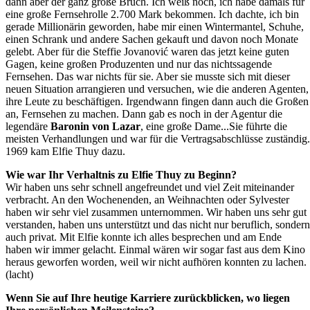
dann aber der ganz große Bruch. Ich weiß noch, ich habe damals für
eine große Fernsehrolle 2.700 Mark bekommen. Ich dachte, ich bin
gerade Millionärin geworden, habe mir einen Wintermantel, Schuhe,
einen Schrank und andere Sachen gekauft und davon noch Monate
gelebt. Aber für die Steffie Jovanović waren das jetzt keine guten
Gagen, keine großen Produzenten und nur das nichtssagende
Fernsehen. Das war nichts für sie. Aber sie musste sich mit dieser
neuen Situation arrangieren und versuchen, wie die anderen Agenten,
ihre Leute zu beschäftigen. Irgendwann fingen dann auch die Großen
an, Fernsehen zu machen. Dann gab es noch in der Agentur die
legendäre
Baronin von Lazar
, eine große Dame...Sie führte die
meisten Verhandlungen und war für die Vertragsabschlüsse zuständig.
1969 kam Elfie Thuy dazu.
Wie war Ihr Verhaltnis zu Elfie Thuy zu Beginn?
Wir haben uns sehr schnell angefreundet und viel Zeit miteinander
verbracht. An den Wochenenden, an Weihnachten oder Sylvester
haben wir sehr viel zusammen unternommen. Wir haben uns sehr gut
verstanden, haben uns unterstützt und das nicht nur beruflich, sondern
auch privat. Mit Elfie konnte ich alles besprechen und am Ende
haben wir immer gelacht. Einmal wären wir sogar fast aus dem Kino
heraus geworfen worden, weil wir nicht aufhören konnten zu lachen.
(lacht)
Wenn Sie auf Ihre heutige Karriere zurückblicken, wo liegen