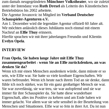
zum damals neugegründeten
Münchner Volkstheater
, wo sie zuletzt
unter der Intendanz von
Ruth Drexel
als Leiterin des Künstlerischen
Betriebsbüros bis 2002 arbeitete.
Die Agentur Jovanovic ist Mitglied im
Verband Deutscher
Schauspieler-Agenturen e.V.
Am 1. Dezember wird die legendäre Agentur offiziell 60 Jahre alt.
Wir möchten anlässlich dieses Jubiläums noch einmal mit einem
Nachruf an
Elfie Thuy
erinnern.
Hierfür sprachen wir mit ihrer jahrelangen Freundin und Klientin
Evelyn Opela
.
INTERVIEW
Frau Opela, Sie haben lange Jahre mit Elfie Thuy
zusammengearbeitet - wenn Sie an Elfie zurückdenken, an was
denken Sie da?
Wenn ich mir einen Menschen ausdenken würde, dann müsste er so
sein, wie Elfie war. Sie hatte so viele kostbare Eigenschaften. Wir
waren befreundet. Wenn ich heute nach ihrem Tod an sie denke, dann
fühle ich noch stärker, was für ein ganz großartiger Mensch sie war.
Sie war zuverlässig, sie war treu, sie war aufopfernd und sie war
immer für ihre Schauspieler da. Sie hatte diese wunderbare
Eigenschaft, alles ins Positive zu kehren und am Ende haben wir
immer gelacht. Vor allem war sie sehr sensibel in der Beurteilung von
Menschen und Situationen. Elfie war so fein in ihrer Art. Da ist nun