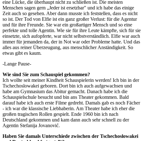
eine Lücke, die überhaupt nicht zu schließen ist. Die meisten
Menschen sagen gern „Jeder ist ersetzbar" und ich habe das einige
Zeit auch so gesehen. Aber dann musste ich feststellen, dass es nicht
so ist. Der Tod von Elfie ist ein ganz großer Verlust: für die Agentur
und für ihre Freunde. Sie war ein großartiger Mensch und so eine
perfekte und tolle Agentin. Wie sie für ihre Leute kämpfte, sich für sie
einsetzte, sich aufopferte, war nicht selbstverständlich. Elfie war auch
immer für jemanden da, der in Not war oder Probleme hatte. Und das
alles aus reiner Überzeugung, aus menschlicher Anständigkeit. So
etwas gibt es kaum.
-Lange Pause-
Wie sind Sie zum Schauspiel gekommen?
Ich wollte seit meiner Kindheit Schauspielerin werden! Ich bin in der
Tschechoslowakei geboren. Dort bin ich auch aufgewachsen und
habe am Gymnasium das Abitur gemacht. Danach habe ich die
Schauspielschule besucht und bin ans Theater gekommen. Bald
darauf habe ich auch erste Filme gedreht. Damals gab es noch Fächer
- ich war die klassische Liebhaberin. Am Theater habe ich eher die
großen tragischen Rollen gespielt. Ende 1960 bin ich nach
Deutschland gekommen und kam dann auch sehr schnell zu der
Agentin Stefanija Jovanović.
Haben Sie damals Unterschiede zwischen der Tschechoslowakei