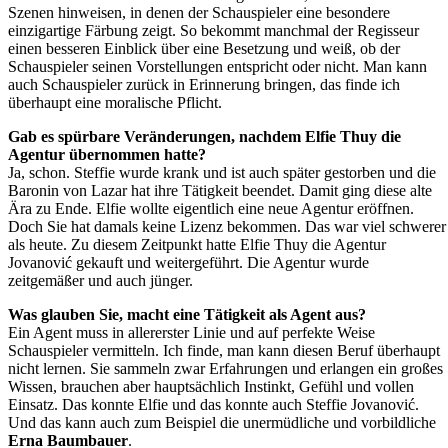
Szenen hinweisen, in denen der Schauspieler eine besondere
einzigartige Färbung zeigt. So bekommt manchmal der Regisseur
einen besseren Einblick über eine Besetzung und weiß, ob der
Schauspieler seinen Vorstellungen entspricht oder nicht. Man kann
auch Schauspieler zurück in Erinnerung bringen, das finde ich
überhaupt eine moralische Pflicht.
Gab es spürbare Veränderungen, nachdem Elfie Thuy die
Agentur übernommen hatte?
Ja, schon. Steffie wurde krank und ist auch später gestorben und die
Baronin von Lazar hat ihre Tätigkeit beendet. Damit ging diese alte
Ära zu Ende. Elfie wollte eigentlich eine neue Agentur eröffnen.
Doch Sie hat damals keine Lizenz bekommen. Das war viel schwerer
als heute. Zu diesem Zeitpunkt hatte Elfie Thuy die Agentur
Jovanović gekauft und weitergeführt. Die Agentur wurde
zeitgemäßer und auch jünger.
Was glauben Sie, macht eine Tätigkeit als Agent aus?
Ein Agent muss in allererster Linie und auf perfekte Weise
Schauspieler vermitteln. Ich finde, man kann diesen Beruf überhaupt
nicht lernen. Sie sammeln zwar Erfahrungen und erlangen ein großes
Wissen, brauchen aber hauptsächlich Instinkt, Gefühl und vollen
Einsatz. Das konnte Elfie und das konnte auch Steffie Jovanović.
Und das kann auch zum Beispiel die unermüdliche und vorbildliche
Erna Baumbauer
.