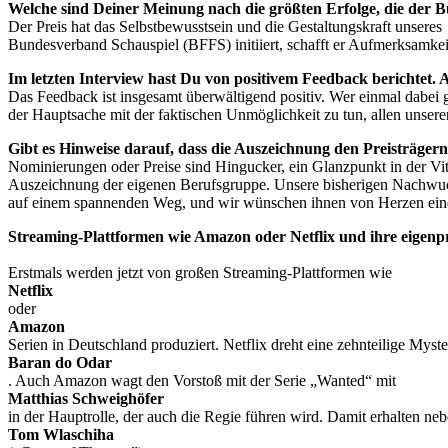
Welche sind Deiner Meinung nach die größten Erfolge, die der 
Der Preis hat das Selbstbewusstsein und die Gestaltungskraft unsere
Bundesverband Schauspiel (BFFS) initiiert, schafft er Aufmerksamkei
Im letzten Interview hast Du von positivem Feedback berichtet. A
Das Feedback ist insgesamt überwältigend positiv. Wer einmal dabei ge
der Hauptsache mit der faktischen Unmöglichkeit zu tun, allen unser
Gibt es Hinweise darauf, dass die Auszeichnung den Preisträgern
Nominierungen oder Preise sind Hingucker, ein Glanzpunkt in der Vit
Auszeichnung der eigenen Berufsgruppe. Unsere bisherigen Nachwuc
auf einem spannenden Weg, und wir wünschen ihnen von Herzen eine 
Streaming-Plattformen wie Amazon oder Netflix und ihre eigenpr
Erstmals werden jetzt von großen Streaming-Plattformen wie
Netflix
oder
Amazon
Serien in Deutschland produziert. Netflix dreht eine zehnteilige Myst
Baran do Odar
. Auch Amazon wagt den Vorstoß mit der Serie „Wanted“ mit
Matthias Schweighöfer
in der Hauptrolle, der auch die Regie führen wird. Damit erhalten nebe
Tom Wlaschiha