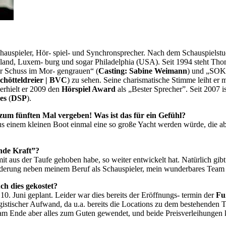
Schauspieler, Hör- spiel- und Synchronsprecher. Nach dem Schauspielst
chland, Luxem- burg und sogar Philadelphia (USA). Seit 1994 steht Th
er Schuss im Mor- gengrauen“ (
Casting: Sabine Weimann
) und „SOK
chötteldreier | BVC
) zu sehen. Seine charismatische Stimme leiht er 
 erhielt er 2009 den
Hörspiel Award
als „Bester Sprecher”. Seit 2007 
ses
(
DSP
).
um fünften Mal vergeben! Was ist das für ein Gefühl?
 einem kleinen Boot einmal eine so große Yacht werden würde, die abe
ende Kraft”?
 mit aus der Taufe gehoben habe, so weiter entwickelt hat. Natürlich g
forderung neben meinem Beruf als Schauspieler, mein wunderbares Tea
h dies gekostet?
10. Juni geplant. Leider war dies bereits der Eröffnungs- termin der
Fu
ogistischer Aufwand, da u.a. bereits die Locations zu dem bestehenden
ch am Ende aber alles zum Guten gewendet, und beide Preisverleihung