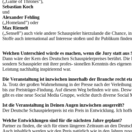
(„Game of Thrones”),
Sebastian Koch
und
Alexander Fehling
(„Homeland”) oder
Max Riemelt
(„Sense8”) auch viele andere Schauspieler hierzulande die Chance, in
Stoffe auch international auf Interesse stoßen und ihr Publikum finde
Welchen Unterschied würde es machen, wenn die Jury statt aus 
Dann wäre der Kern des Deutschen Schauspielerpreises berührt. Die Ei
sondern Schauspieler mit ihrer profes- sionellen Kenntnis des eigen
Leistung nachhaltig inspirierend war.
Die Veranstaltung ist inzwischen innerhalb der Branche recht et
Ja. Trotz der großen Wahrnehmung in der Presse nach der Verleihung 
bis zur Preisträger-Findung. Auf diesem Weg befinden wir uns. Des
gibt es eine neue Social Media Gruppe, welche durch diverse Social Me
Ist die Veranstaltung in Deinen Augen inzwischen ausgereift?
Der Deutsche Schauspielerpreis ist ein Preis in Entwicklung. Ich hoffe
Welche Entwicklungen sind für die nächsten Jahre geplant?
Partner zu finden, die sich für einen längeren Zeitraum an den Deutsc
Auch inhaltlich werden wir den Preis natürlich wie in den Jahren zuv