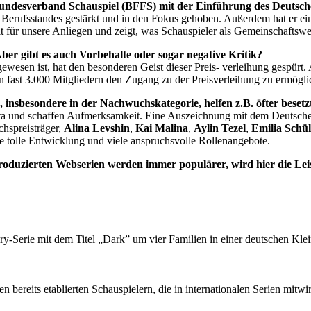
Bundesverband Schauspiel (BFFS) mit der Einführung des Deutsch
s Berufsstandes gestärkt und in den Fokus gehoben. Außerdem hat er e
t für unsere Anliegen und zeigt, was Schauspieler als Gemeinschaftswe
ber gibt es auch Vorbehalte oder sogar negative Kritik?
wesen ist, hat den besonderen Geist dieser Preis- verleihung gespürt. A
en fast 3.000 Mitgliedern den Zugang zu der Preisverleihung zu ermögli
, insbesondere in der Nachwuchskategorie, helfen z.B. öfter beset
a und schaffen Aufmerksamkeit. Eine Auszeichnung mit dem Deutschen S
hspreisträger,
Alina Levshin
,
Kai Malina
,
Aylin Tezel
,
Emilia Schül
tolle Entwicklung und viele anspruchsvolle Rollenangebote.
oduzierten Webserien werden immer populärer, wird hier die Leis
ery-Serie mit dem Titel „Dark” um vier Familien in einer deutschen Kle
n bereits etablierten Schauspielern, die in internationalen Serien mitwi