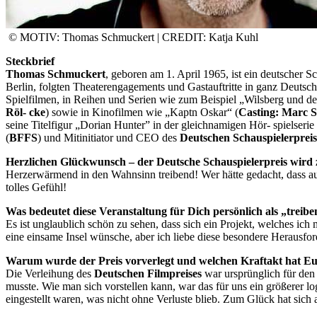
© MOTIV: Thomas Schmuckert | CREDIT: Katja Kuhl
Steckbrief
Thomas Schmuckert
, geboren am 1. April 1965, ist ein deutscher 
Berlin, folgten Theaterengagements und Gastauftritte in ganz Deuts
Spielfilmen, in Reihen und Serien wie zum Beispiel „Wilsberg und d
Röl- cke
) sowie in Kinofilmen wie „Kaptn Oskar“ (
Casting: Marc S
seine Titelfigur „Dorian Hunter” in der gleichnamigen Hör- spielserie
(
BFFS
) und Mitinitiator und CEO des
Deutschen Schauspielerprei
Herzlichen Glückwunsch – der Deutsche Schauspielerpreis wird z
Herzerwärmend in den Wahnsinn treibend! Wer hätte gedacht, dass aus
tolles Gefühl!
Was bedeutet diese Veranstaltung für Dich persönlich als „treib
Es ist unglaublich schön zu sehen, dass sich ein Projekt, welches ich
eine einsame Insel wünsche, aber ich liebe diese besondere Heraus
Warum wurde der Preis vorverlegt und welchen Kraftakt hat Euc
Die Verleihung des
Deutschen Filmpreises
war ursprünglich für den 
musste. Wie man sich vorstellen kann, war das für uns ein größerer l
eingestellt waren, was nicht ohne Verluste blieb. Zum Glück hat si