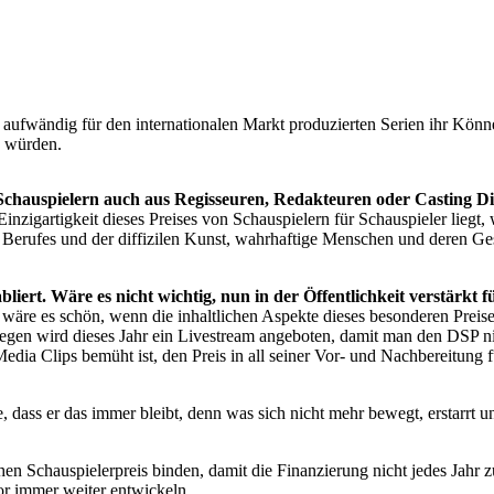
 aufwändig für den internationalen Markt produzierten Serien ihr Könne
n würden.
Schauspielern auch aus Regisseuren, Redakteuren oder Casting D
nzigartigkeit dieses Preises von Schauspielern für Schauspieler liegt,
en Berufes und der diffizilen Kunst, wahrhaftige Menschen und deren G
abliert. Wäre es nicht wichtig, nun in der Öffentlichkeit verstä
wäre es schön, wenn die inhaltlichen Aspekte dieses besonderen Preises
wegen wird dieses Jahr ein Livestream angeboten, damit man den DSP 
dia Clips bemüht ist, den Preis in all seiner Vor- und Nachbereitung fü
, dass er das immer bleibt, denn was sich nicht mehr bewegt, erstarrt un
hen Schauspielerpreis binden, damit die Finanzierung nicht jedes Jahr z
or immer weiter entwickeln.