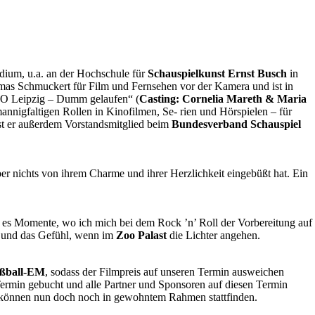
udium, u.a. an der Hochschule für
Schauspielkunst Ernst Busch
in
omas Schmuckert für Film und Fernsehen vor der Kamera und ist in
O Leipzig – Dumm gelaufen“ (
Casting: Cornelia Mareth & Maria
mannigfaltigen Rollen in Kinofilmen, Se- rien und Hörspielen – für
ist er außerdem Vorstandsmitglied beim
Bundesverband Schauspiel
r nichts von ihrem Charme und ihrer Herzlichkeit eingebüßt hat. Ein
ibt es Momente, wo ich mich bei dem Rock ’n’ Roll der Vorbereitung auf
m und das Gefühl, wenn im
Zoo Palast
die Lichter angehen.
ßball-EM
, sodass der Filmpreis auf unseren Termin ausweichen
 Termin gebucht und alle Partner und Sponsoren auf diesen Termin
en können nun doch noch in gewohntem Rahmen stattfinden.