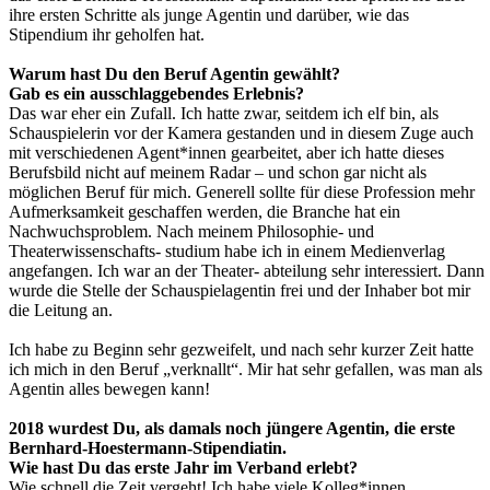
ihre ersten Schritte als junge Agentin und darüber, wie das
Stipendium ihr geholfen hat.
Warum hast Du den Beruf Agentin gewählt?
Gab es ein ausschlaggebendes Erlebnis?
Das war eher ein Zufall. Ich hatte zwar, seitdem ich elf bin, als
Schauspielerin vor der Kamera gestanden und in diesem Zuge auch
mit verschiedenen Agent*innen gearbeitet, aber ich hatte dieses
Berufsbild nicht auf meinem Radar – und schon gar nicht als
möglichen Beruf für mich. Generell sollte für diese Profession mehr
Aufmerksamkeit geschaffen werden, die Branche hat ein
Nachwuchsproblem. Nach meinem Philosophie- und
Theaterwissenschafts- studium habe ich in einem Medienverlag
angefangen. Ich war an der Theater- abteilung sehr interessiert. Dann
wurde die Stelle der Schauspielagentin frei und der Inhaber bot mir
die Leitung an.
Ich habe zu Beginn sehr gezweifelt, und nach sehr kurzer Zeit hatte
ich mich in den Beruf „verknallt“. Mir hat sehr gefallen, was man als
Agentin alles bewegen kann!
2018 wurdest Du, als damals noch jüngere Agentin, die erste
Bernhard-Hoestermann-Stipendiatin.
Wie hast Du das erste Jahr im Verband erlebt?
Wie schnell die Zeit vergeht! Ich habe viele Kolleg*innen