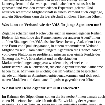
kennengelernt und das war spannend, habe den Austausch sehr
genossen und von den verschiedenen Expertisen gelernt. Und
natürlich schafft die Mitgliedschaft in einem Verband auch Zugänge,
und ein Stipendium kann die Bereitschaft erhöhen, Türen zu öffnen.
Was kann ein Verband wie der VdA für junge Agenturen tun?
Zugänge schaffen und Nachwuchs auch in unseren eigenen Reihen
fördern. Ich empfinde das Kennenlernen der anderen Agent*innen
auf den Sitzungen des VdA als eine Bereicherung. Außerdem ist es
eine Form von Qualitätsgarantie, in einem renommierten Verband
Mitglied zu sein. Damit auch jüngere Agenturen die Chance haben,
von dieser Plattform zu profitieren, müssten aber einige Punkte der
Satzung des VdA überarbeitet und an die aktuellen
Marktentwicklungen angepasst werden: beispielsweise die
Mindestanzahl an Klient*innen, die eine Agentur für eine Aufnahme
haben muss. Mir wäre es wichtig, das im Verband zu besprechen,
gerade um jüngeren Agenturen entgegenzukommen und sich auch
neuen Modellen und damit auch Impulsen gegenüber zu öffnen.
Wie hat sich Deine Agentur seit 2018 entwickelt?
Im Rahmen des Stipendiums sollten die Bewerber*innen damals auch
einen Plan einreichen, wie ich mir die Entwicklung der Agentur
vorstelle. An den Zeitplan, wann ich was aufstellen wollte, kann ich